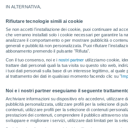
21°
IN ALTERNATIVA,
Rifiutare tecnologie simili ai cookie
Luna calan
Se non accetti l'installazione dei cookie, puoi continuare ad acc
Illuminata:
Temp. percepita 21°
che verranno installati solo i cookie necessari per garantire la n
analizzare il comportamento o per mostrare pubblicità o contenut
generali e pubblicità non personalizzata. Puoi rifiutare l'install
abbonamento premendo il pulsante "Rifiuta".
Ultim'ora.
Luca Lombroso non vede la fine del caldo:
Con il tuo consenso, noi e i
nostri partner
utilizziamo cookie, iden
"Ferragosto 2026 potrebbe entrare nella storia
trattare dati personali quali la tua visita su questo sito web, indiri
Ecco perché."
i tuoi dati personali sulla base di un interesse legittimo, al quale
Il Meteo 1 - 7
Attualità
Mappa di nuvolosità
Radar 
al trattamento dei dati in qualsiasi momento facendo clic su "
Imp
Noi e i nostri partner eseguiamo il seguente trattamento
Domenica
Lunedì
Sabato
Archiviare informazioni su dispositivo e/o accedervi, utilizzare dati
pubblicità personalizzata, utilizzare profili per la selezione di pu
16 Ago
17 Ago
15 Ago
contenuti, utilizzare profili per la selezione di contenuti personal
prestazioni dei contenuti, comprendere il pubblico attraverso stat
sviluppare e migliorare i servizi, utilizzare dati limitati per la sel