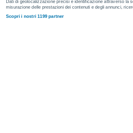
Dati di geolocalizzazione precisi e identificazione attraverso la s
misurazione delle prestazioni dei contenuti e degli annunci, ricer
36°
/
18°
31°
/
20°
34°
/
18°
Scopri i nostri 1199 partner
16
-
39
km/h
17
-
49
km/h
23
11
-
31
km/h
Sabato, 15 agosto
Cielo sereno
21°
02:00
T. Percepita
21°
Cielo sereno
20°
05:00
T. Percepita
20°
Sereno
22°
08:00
T. Percepita
22°
Sereno
28°
11:00
T. Percepita
27°