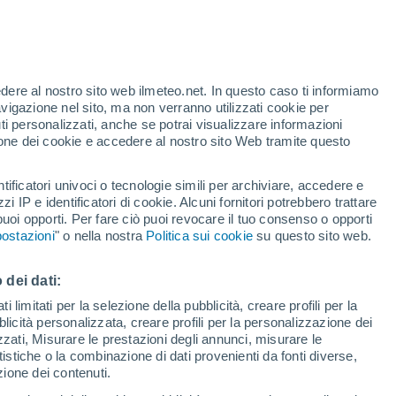
te
edere al nostro sito web ilmeteo.net. In questo caso ti informiamo
24%
avigazione nel sito, ma non verranno utilizzati cookie per
i personalizzati, anche se potrai visualizzare informazioni
azione dei cookie e accedere al nostro sito Web tramite questo
tificatori univoci o tecnologie simili per archiviare, accedere e
.
zzi IP e identificatori di cookie. Alcuni fornitori potrebbero trattare
 puoi opporti. Per fare ciò puoi revocare il tuo consenso o opporti
di pioggia
Satelliti
Modelli
ostazioni
" o nella nostra
Politica sui cookie
su questo sito web.
 dei dati:
Martedì
Mercoledì
Giovedi
Venerdì
 limitati per la selezione della pubblicità, creare profili per la
bblicità personalizzata, creare profili per la personalizzazione dei
18 Ago
19 Ago
20 Ago
21 Ago
izzati, Misurare le prestazioni degli annunci, misurare le
istiche o la combinazione di dati provenienti da fonti diverse,
ezione dei contenuti.