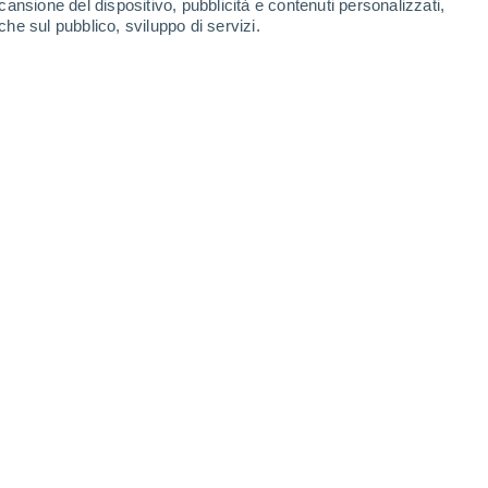
cansione del dispositivo, pubblicità e contenuti personalizzati,
che sul pubblico, sviluppo di servizi.
23°
/
16°
26°
/
13°
29°
/
17°
32°
/
18°
-
48
km/h
6
-
24
km/h
13
-
32
km/h
21
-
49
km/h
Sud
0 Basso
2
-
16 km/h
FPS:
no
Est
0 Basso
2
-
12 km/h
FPS:
no
Est
1 Basso
5
-
12 km/h
FPS:
no
Sud-est
4 Medio
8
-
21 km/h
FPS:
6-10