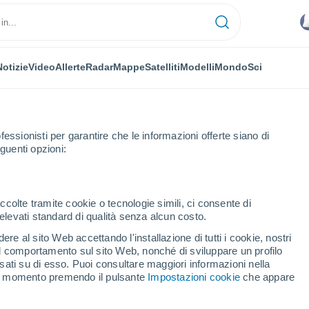
Notizie
Video
Allerte
Radar
Mappe
Satelliti
Modelli
Mondo
Sci
fessionisti per garantire che le informazioni offerte siano di
guenti opzioni:
Prossima Settimana
ccolte tramite cookie o tecnologie simili, ci consente di
n elevati standard di qualità senza alcun costo.
skirchen fra 8 - 14 giorni
re al sito Web accettando l'installazione di tutti i cookie, nostri
 il comportamento sul sito Web, nonché di sviluppare un profilo
...
asati su di esso. Puoi consultare maggiori informazioni nella
si momento premendo il pulsante
Impostazioni cookie
che appare
Per ora
Cielo nuvoloso nelle prossime
ore