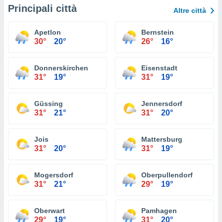
Principali città
Altre città
Apetlon
Bernstein
30°
20°
26°
16°
Donnerskirchen
Eisenstadt
31°
19°
31°
19°
Güssing
Jennersdorf
31°
21°
31°
20°
Jois
Mattersburg
31°
20°
31°
19°
Mogersdorf
Oberpullendorf
31°
21°
29°
19°
Oberwart
Pamhagen
29°
19°
31°
20°