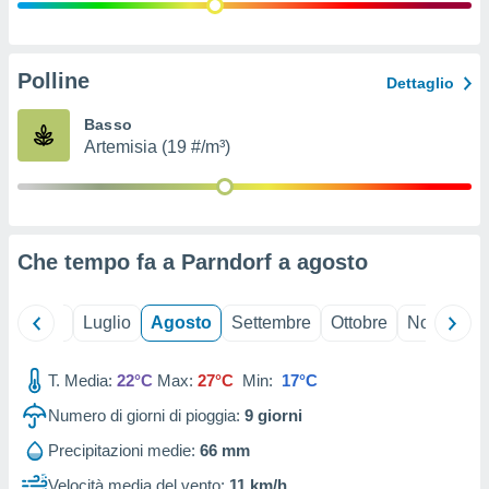
ioni
" o
tra
sui cookie
o sito
Polline
Dettaglio
Basso
nostri
Artemisia (19 #/m³)
mo il
te
ento dei
Che tempo fa a Parndorf a
agosto
re
ioni su
vo e/o
Giugno
Luglio
Agosto
Settembre
Ottobre
Novembre
i,
 dati
er la
T. Media:
22°C
Max:
27°C
Min:
17°C
 della
Numero di giorni di pioggia:
9
giorni
à, creare
r la
Precipitazioni medie:
66 mm
à
izzata,
Velocità media del vento:
11 km/h