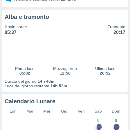
 profili
lezione
cità
Alba e tramonto
izzata,
fili per
Il sole sorge
Tramonto
05:37
20:17
izzazione
nuti,
 profili
lezione
uti
zzati,
Prima luce
Mezzogiorno
Ultima luce
 le
05:02
12:58
20:52
ni degli
 misurare
Durata del giorno
14h 40m
zioni dei
Luce del giorno restante
14h 53m
,
ere il
Calendario Lunare
so
Lun
Mar
Mer
Gio
Ven
Sab
Dom
he o la
ione di
8
9
enienti
diverse,