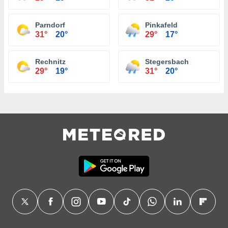
Parndorf
Pinkafeld
31°
20°
29°
17°
Rechnitz
Stegersbach
29°
19°
31°
20°