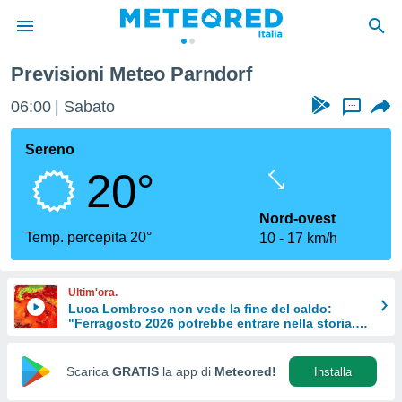
Previsioni Meteo Parndorf
tiva
rivacy
06:00
Sabato
...
ti di
net
Sereno
net)
20°
i
 da
nisti per
Nord-ovest
 che le
Temp. percepita 20°
10
17 km/h
ioni
iano di
È
Ultim'ora.
Luca Lombroso non vede la fine del caldo:
 a
"Ferragosto 2026 potrebbe entrare nella storia.
ito Web
Ecco perché."
do le
opzioni:
Scarica
GRATIS
la app di
Meteored!
Installa
 i