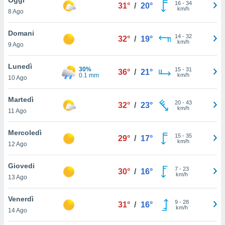
a", è
16
-
34
31°
/
20°
km/h
8 Ago
al sito
ettando
Domani
14
-
32
32°
/
19°
zione di
km/h
9 Ago
okie,
dei nostri
Lunedì
30%
15
-
31
che ci
36°
/
21°
0.1 mm
km/h
10 Ago
no di
 e
e il
Martedì
20
-
43
32°
/
23°
amento
km/h
11 Ago
 Web,
i
Mercoledì
15
-
35
re un
29°
/
17°
km/h
12 Ago
pecifico
arti la
Giovedi
à o
7
-
23
30°
/
16°
km/h
i
13 Ago
zzati
 di esso.
Venerdì
9
-
28
sultare
31°
/
16°
km/h
14 Ago
oni nella