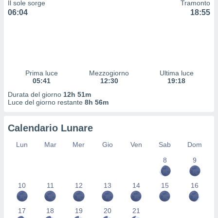
Il sole sorge
Tramonto
 profili
06:04
18:55
lezione
cità
izzata,
fili per
izzazione
nuti,
Prima luce
Mezzogiorno
Ultima luce
 profili
05:41
12:30
19:18
lezione
Durata del giorno
12h 51m
uti
Luce del giorno restante
8h 56m
zzati,
 le
ni degli
Calendario Lunare
 misurare
zioni dei
Lun
Mar
Mer
Gio
Ven
Sab
Dom
,
8
9
ere il
so
10
11
12
13
14
15
16
he o la
ione di
enienti
17
18
19
20
21
diverse,