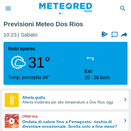
Previsioni Meteo Dos Rios
tiva
rivacy
10:23
Sabato
...
ti di
net
Nubi sparse
net)
31°
i
 da
nisti per
Est
 che le
Temp. percepita 34°
20
36 km/h
ioni
iano di
È
Allerta gialla
 a
Allerta moderata per alte temperature a Dos Rios oggi
ito Web
do le
Ultim'ora.
opzioni:
Ondata di calore fino a Ferragosto: rischia di
diventare eccezionale. Svolta solo a fine mese?
 i