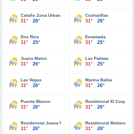
Cataño Zona Urbana
Cucharillas
31°
26°
31°
26°
Dos Rios
Enramada
31°
25°
31°
25°
Juana Matos
Las Palmas
31°
26°
31°
25°
Las Vegas
Marina Bahia
31°
26°
31°
26°
Puente Blanco
Residencial El Coqui
31°
26°
31°
26°
Residencial Juana Matos
Residencial Matienzo C
31°
26°
31°
26°