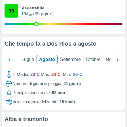
ioni
" o
Accettabile
tra
30
PM₁₀ (35 µg/m³)
sui cookie
o sito
nostri
Che tempo fa a Dos Rios a
agosto
mo il
te
ento dei
Giugno
Luglio
Agosto
Settembre
Ottobre
Novembre
re
T. Media:
28°C
Max:
30°C
Min:
26°C
ioni su
vo e/o
Numero di giorni di pioggia:
21
giorni
i,
 dati
Precipitazioni medie:
92 mm
er la
Velocità media del vento:
15 km/h
 della
à, creare
r la
Alba e tramonto
à
izzata,