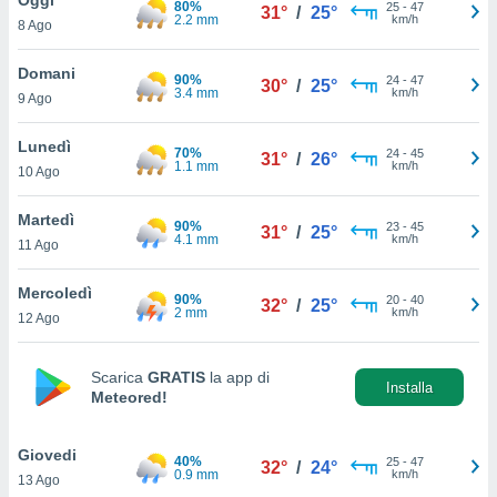
80%
a", è
25
-
47
31°
/
25°
2.2 mm
km/h
8 Ago
al sito
ettando
Domani
90%
24
-
47
30°
/
25°
zione di
3.4 mm
km/h
9 Ago
okie,
dei nostri
Lunedì
70%
24
-
45
che ci
31°
/
26°
1.1 mm
km/h
10 Ago
no di
 e
e il
Martedì
90%
23
-
45
31°
/
25°
amento
4.1 mm
km/h
11 Ago
 Web,
i
Mercoledì
90%
20
-
40
re un
32°
/
25°
2 mm
km/h
12 Ago
pecifico
arti la
à o
Scarica
GRATIS
la app di
i
Installa
Meteored!
zzati
 di esso.
sultare
Giovedi
40%
25
-
47
32°
/
24°
0.9 mm
km/h
13 Ago
oni nella