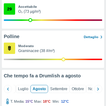
ioni
" o
Accettabile
tra
29
O₃ (73 µg/m³)
sui cookie
o sito
nostri
Polline
Dettaglio
mo il
te
Moderato
ento dei
Graminacee (38 #/m³)
re
ioni su
vo e/o
i,
Che tempo fa a Drumlish a
agosto
 dati
er la
 della
Giugno
Luglio
Agosto
Settembre
Ottobre
Novembre
à, creare
r la
à
T. Media:
15°C
Max:
18°C
Min:
12°C
izzata,