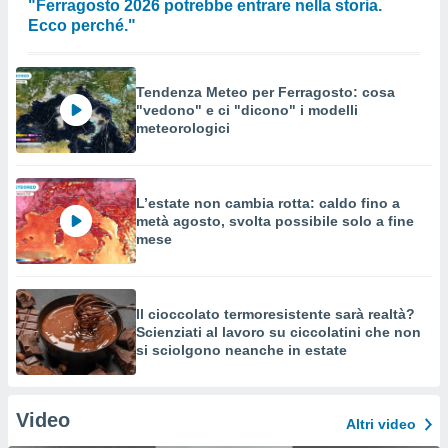
"Ferragosto 2026 potrebbe entrare nella storia.
Ecco perché."
Tendenza Meteo per Ferragosto: cosa
"vedono" e ci "dicono" i modelli
meteorologici
L’estate non cambia rotta: caldo fino a
metà agosto, svolta possibile solo a fine
mese
Il cioccolato termoresistente sarà realtà?
Scienziati al lavoro su ciccolatini che non
si sciolgono neanche in estate
Video
Altri video