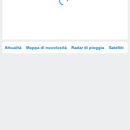
i nostri
artner
Attualità
Mappa di nuvolosità
Radar di pioggia
Satelliti