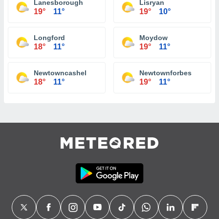
Lanesborough
Lisryan
19°
11°
19°
10°
Longford
Moydow
18°
11°
19°
11°
Newtowncashel
Newtownforbes
18°
11°
19°
11°