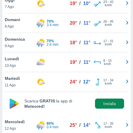
a", è
23
-
42
19°
/
10°
km/h
7 Ago
al sito
ettando
Domani
70%
26
-
45
20°
/
11°
zione di
3.4 mm
km/h
8 Ago
okie,
dei nostri
Domenica
70%
17
-
31
che ci
18°
/
11°
2.6 mm
km/h
9 Ago
no di
 e
e il
Lunedì
8
-
15
19°
/
11°
amento
km/h
10 Ago
 Web,
i
Martedì
17
-
34
re un
24°
/
12°
km/h
11 Ago
pecifico
arti la
à o
Scarica
GRATIS
la app di
i
Installa
Meteored!
zzati
 di esso.
sultare
Mercoledì
80%
17
-
35
25°
/
14°
0.4 mm
km/h
12 Ago
oni nella