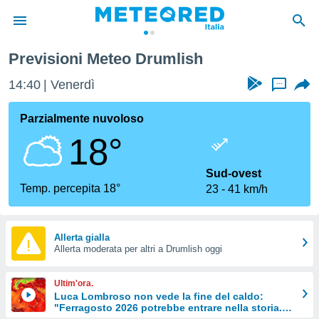
Previsioni Meteo Drumlish
tiva
rivacy
14:40
Venerdì
...
ti di
net
Parzialmente nuvoloso
net)
18°
i
 da
nisti per
Sud-ovest
 che le
Temp. percepita 18°
23
41 km/h
ioni
iano di
È
Allerta gialla
 a
Allerta moderata per altri a Drumlish oggi
ito Web
do le
Ultim'ora.
opzioni:
Luca Lombroso non vede la fine del caldo:
"Ferragosto 2026 potrebbe entrare nella storia.
 i