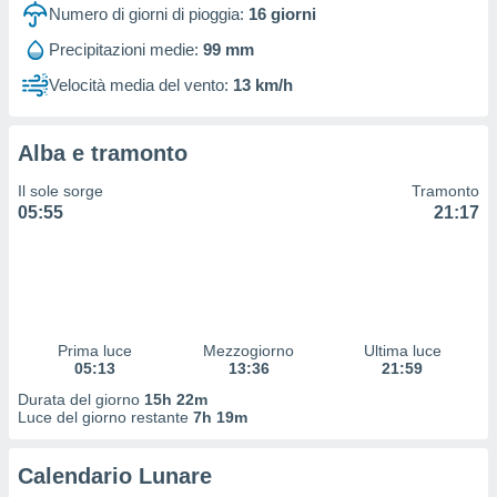
 profili
Numero di giorni di pioggia:
16
giorni
lezione
Precipitazioni medie:
99 mm
cità
izzata,
Velocità media del vento:
13 km/h
fili per
izzazione
Alba e tramonto
nuti,
 profili
Il sole sorge
Tramonto
lezione
05:55
21:17
uti
zzati,
 le
ni degli
 misurare
zioni dei
,
Prima luce
Mezzogiorno
Ultima luce
05:13
13:36
21:59
ere il
Durata del giorno
15h 22m
so
Luce del giorno restante
7h 19m
he o la
ione di
Calendario Lunare
enienti
diverse,