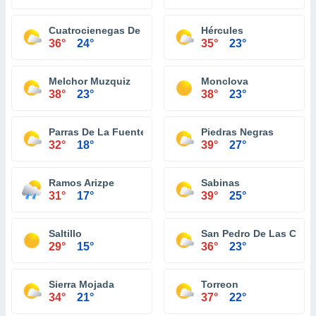
Cuatrocienegas De Carranza
Hércules
36°
24°
35°
23°
Melchor Muzquiz
Monclova
38°
23°
38°
23°
Parras De La Fuente
Piedras Negras
32°
18°
39°
27°
Ramos Arizpe
Sabinas
31°
17°
39°
25°
Saltillo
San Pedro De Las Colo
29°
15°
36°
23°
Sierra Mojada
Torreon
34°
21°
37°
22°