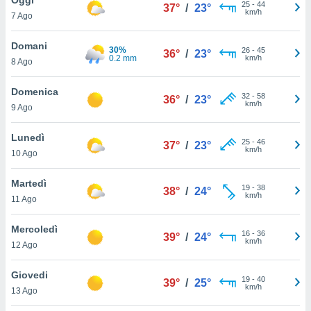
a", è
25
-
44
37°
/
23°
km/h
7 Ago
al sito
ettando
Domani
30%
26
-
45
36°
/
23°
zione di
0.2 mm
km/h
8 Ago
okie,
dei nostri
Domenica
32
-
58
che ci
36°
/
23°
km/h
9 Ago
no di
 e
e il
Lunedì
25
-
46
37°
/
23°
amento
km/h
10 Ago
 Web,
i
Martedì
19
-
38
re un
38°
/
24°
km/h
11 Ago
pecifico
arti la
Mercoledì
à o
16
-
36
39°
/
24°
km/h
i
12 Ago
zzati
 di esso.
Giovedi
19
-
40
sultare
39°
/
25°
km/h
13 Ago
oni nella