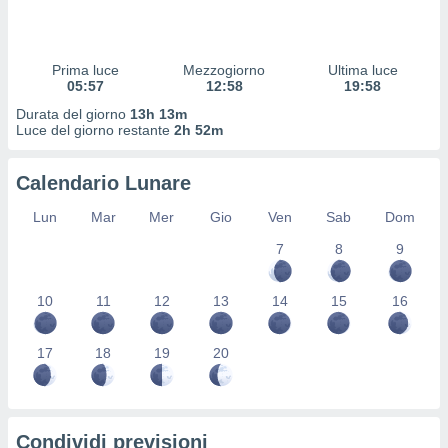
 profili
lezione
cità
izzata,
Prima luce
Mezzogiorno
Ultima luce
fili per
05:57
12:58
19:58
Durata del giorno
13h 13m
izzazione
Luce del giorno restante
2h 52m
nuti,
 profili
Calendario Lunare
lezione
uti
Lun
Mar
Mer
Gio
Ven
Sab
Dom
zzati,
 le
7
8
9
ni degli
 misurare
zioni dei
10
11
12
13
14
15
16
,
ere il
17
18
19
20
so
he o la
ione di
enienti
Condividi previsioni
diverse,