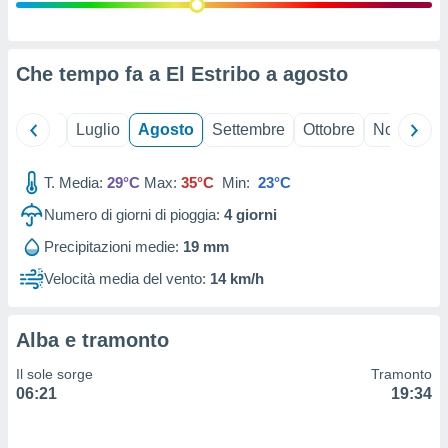
ioni
" o
tra
sui cookie
o sito
Che tempo fa a El Estribo a
agosto
nostri
Giugno
Luglio
Agosto
Settembre
Ottobre
Novembre
mo il
T. Media:
29°C
Max:
35°C
Min:
23°C
te
ento dei
Numero di giorni di pioggia:
4
giorni
Precipitazioni medie:
19 mm
re
ioni su
Velocità media del vento:
14 km/h
vo e/o
i,
 dati
Alba e tramonto
er la
 della
Il sole sorge
Tramonto
à, creare
06:21
19:34
r la
à
izzata,