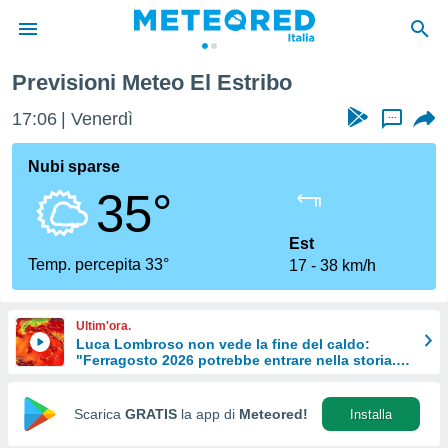
Previsioni Meteo El Estribo
tiva
rivacy
17:06
Venerdì
...
ti di
net
Nubi sparse
net)
35°
i
 da
nisti per
Est
 che le
Temp. percepita 33°
17
38 km/h
ioni
iano di
È
Ultim'ora.
Luca Lombroso non vede la fine del caldo:
 a
"Ferragosto 2026 potrebbe entrare nella storia.
ito Web
Ecco perché."
do le
opzioni:
Scarica
GRATIS
la app di
Meteored!
Installa
 i