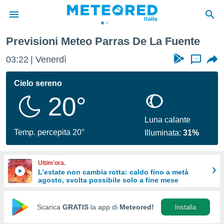
Previsioni Meteo Parras De La Fuente
tiva
rivacy
03:22
Venerdì
...
ti di
net
Cielo sereno
net)
20°
i
 da
nisti per
Luna calante
 che le
Temp. percepita 20°
Illuminata:
31%
ioni
iano di
È
Ultim'ora.
L’estate non cambia rotta: caldo fino a metà
 a
agosto, svolta possibile solo a fine mese
ito Web
do le
opzioni:
Scarica
GRATIS
la app di
Meteored!
Installa
 i