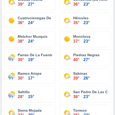
39°
27°
36°
23°
Cuatrocienegas De Carranza
Hércules
36°
24°
35°
23°
Melchor Muzquiz
Monclova
38°
24°
37°
23°
Parras De La Fuente
Piedras Negras
30°
19°
40°
27°
Ramos Arizpe
Sabinas
30°
17°
39°
26°
Saltillo
San Pedro De Las Colo
28°
15°
36°
23°
Sierra Mojada
Torreon