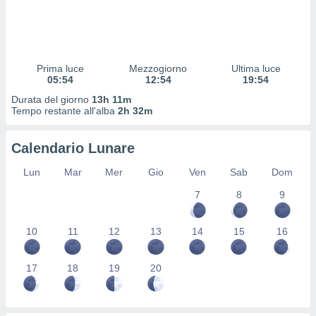
 profili
lezione
cità
izzata,
fili per
Prima luce
Mezzogiorno
Ultima luce
05:54
12:54
19:54
izzazione
Durata del giorno
13h 11m
nuti,
Tempo restante all'alba
2h 32m
 profili
lezione
uti
Calendario Lunare
zzati,
 le
Lun
Mar
Mer
Gio
Ven
Sab
Dom
ni degli
 misurare
7
8
9
zioni dei
,
10
11
12
13
14
15
16
ere il
so
17
18
19
20
he o la
ione di
enienti
diverse,