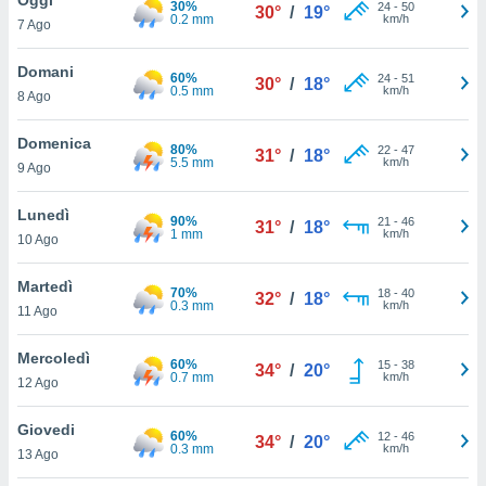
30%
a", è
24
-
50
30°
/
19°
0.2 mm
km/h
7 Ago
al sito
ettando
Domani
60%
24
-
51
30°
/
18°
zione di
0.5 mm
km/h
8 Ago
okie,
dei nostri
Domenica
80%
22
-
47
che ci
31°
/
18°
5.5 mm
km/h
9 Ago
no di
 e
e il
Lunedì
90%
21
-
46
31°
/
18°
amento
1 mm
km/h
10 Ago
 Web,
i
Martedì
70%
18
-
40
re un
32°
/
18°
0.3 mm
km/h
11 Ago
pecifico
arti la
Mercoledì
à o
60%
15
-
38
34°
/
20°
0.7 mm
km/h
i
12 Ago
zzati
 di esso.
Giovedi
60%
12
-
46
sultare
34°
/
20°
0.3 mm
km/h
13 Ago
oni nella