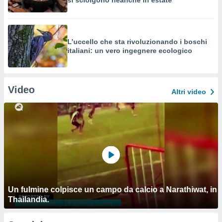
si sciolgono neanche in estate
L’uccello che sta rivoluzionando i boschi
italiani: un vero ingegnere ecologico
Video
Altri video
Un fulmine colpisce un campo da calcio a Narathiwat, in
Thailandia.