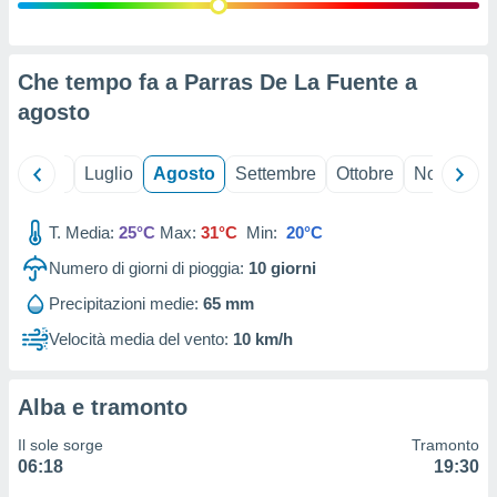
ioni
" o
tra
sui cookie
o sito
Che tempo fa a Parras De La Fuente a
agosto
nostri
Giugno
Luglio
Agosto
Settembre
Ottobre
Novembre
mo il
te
ento dei
T. Media:
25°C
Max:
31°C
Min:
20°C
Numero di giorni di pioggia:
10
giorni
re
ioni su
Precipitazioni medie:
65 mm
vo e/o
Velocità media del vento:
10 km/h
i,
 dati
er la
 della
Alba e tramonto
à, creare
r la
Il sole sorge
Tramonto
à
06:18
19:30
izzata,