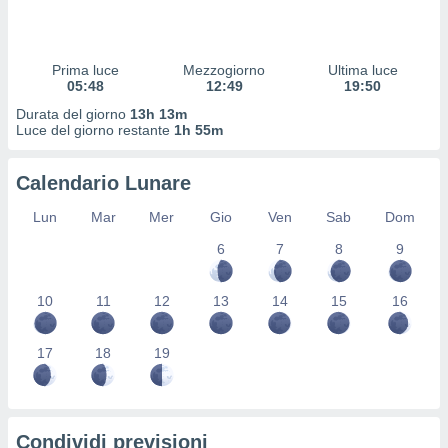
 profili
lezione
cità
izzata,
Prima luce
Mezzogiorno
Ultima luce
fili per
05:48
12:49
19:50
Durata del giorno
13h 13m
izzazione
Luce del giorno restante
1h 55m
nuti,
 profili
Calendario Lunare
lezione
uti
Lun
Mar
Mer
Gio
Ven
Sab
Dom
zzati,
 le
6
7
8
9
ni degli
 misurare
zioni dei
10
11
12
13
14
15
16
,
ere il
17
18
19
so
he o la
ione di
enienti
Condividi previsioni
diverse,