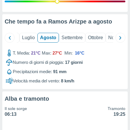
ioni
" o
tra
sui cookie
o sito
Che tempo fa a Ramos Arizpe a
agosto
nostri
Giugno
Luglio
Agosto
Settembre
Ottobre
Novembre
mo il
T. Media:
21°C
Max:
27°C
Min:
16°C
te
ento dei
Numero di giorni di pioggia:
17
giorni
Precipitazioni medie:
91 mm
re
ioni su
Velocità media del vento:
8 km/h
vo e/o
i,
 dati
Alba e tramonto
er la
 della
Il sole sorge
Tramonto
à, creare
06:13
19:25
r la
à
izzata,