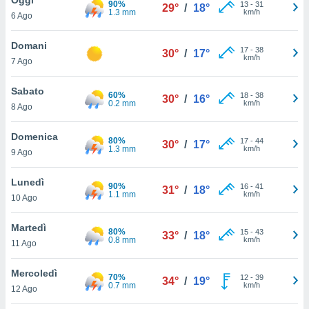
90%
a", è
13
-
31
29°
/
18°
1.3 mm
km/h
6 Ago
al sito
ettando
Domani
17
-
38
30°
/
17°
zione di
km/h
7 Ago
okie,
dei nostri
Sabato
60%
18
-
38
che ci
30°
/
16°
0.2 mm
km/h
8 Ago
no di
 e
e il
Domenica
80%
17
-
44
30°
/
17°
amento
1.3 mm
km/h
9 Ago
 Web,
i
Lunedì
90%
16
-
41
re un
31°
/
18°
1.1 mm
km/h
10 Ago
pecifico
arti la
Martedì
à o
80%
15
-
43
33°
/
18°
0.8 mm
km/h
i
11 Ago
zzati
 di esso.
Mercoledì
70%
12
-
39
sultare
34°
/
19°
0.7 mm
km/h
12 Ago
oni nella