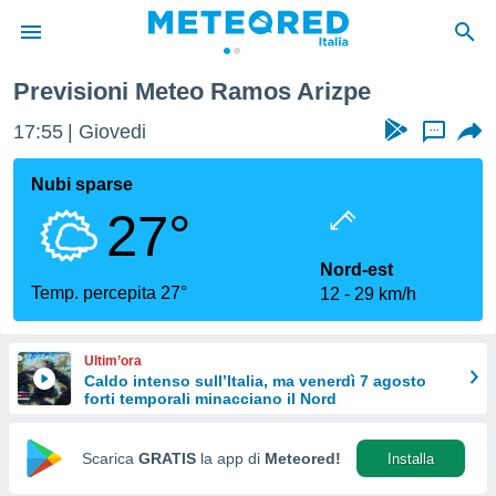
Previsioni Meteo Ramos Arizpe
tiva
rivacy
17:55
Giovedi
...
ti di
net
Nubi sparse
net)
27°
i
 da
nisti per
Nord-est
 che le
Temp. percepita 27°
12
29 km/h
ioni
iano di
È
Ultim’ora
Caldo intenso sull’Italia, ma venerdì 7 agosto
 a
forti temporali minacciano il Nord
ito Web
do le
opzioni:
Scarica
GRATIS
la app di
Meteored!
Installa
 i