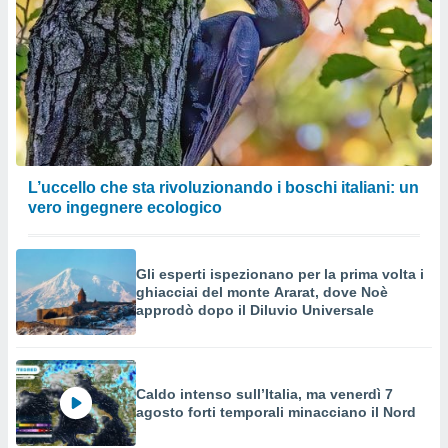
L’uccello che sta rivoluzionando i boschi italiani: un
vero ingegnere ecologico
Gli esperti ispezionano per la prima volta i
ghiacciai del monte Ararat, dove Noè
approdò dopo il Diluvio Universale
Caldo intenso sull’Italia, ma venerdì 7
agosto forti temporali minacciano il Nord