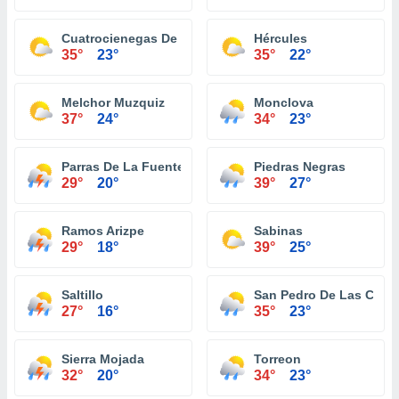
Cuatrocienegas De Carranza
Hércules
35°
23°
35°
22°
Melchor Muzquiz
Monclova
37°
24°
34°
23°
Parras De La Fuente
Piedras Negras
29°
20°
39°
27°
Ramos Arizpe
Sabinas
29°
18°
39°
25°
Saltillo
San Pedro De Las Colo
27°
16°
35°
23°
Sierra Mojada
Torreon
32°
20°
34°
23°