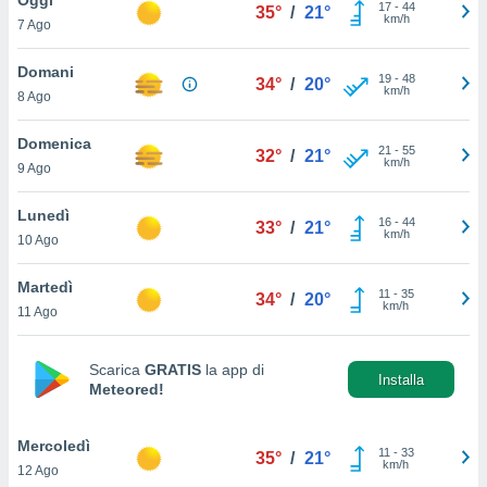
a", è
17
-
44
35°
/
21°
km/h
7 Ago
al sito
ettando
Domani
19
-
48
34°
/
20°
zione di
km/h
8 Ago
okie,
dei nostri
Domenica
21
-
55
che ci
32°
/
21°
km/h
9 Ago
no di
 e
e il
Lunedì
16
-
44
33°
/
21°
amento
km/h
10 Ago
 Web,
i
Martedì
11
-
35
re un
34°
/
20°
km/h
11 Ago
pecifico
arti la
à o
Scarica
GRATIS
la app di
i
Installa
Meteored!
zzati
 di esso.
sultare
Mercoledì
11
-
33
35°
/
21°
km/h
12 Ago
oni nella