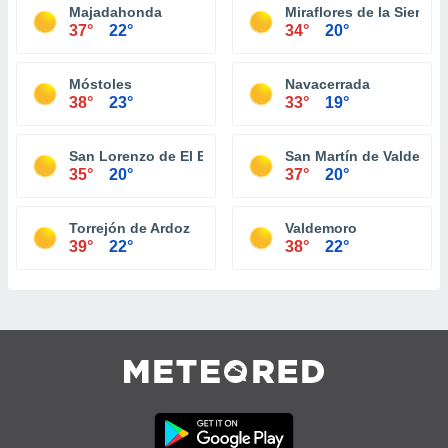
Majadahonda
Miraflores de la Sierra
37°
22°
34°
20°
Móstoles
Navacerrada
38°
23°
33°
19°
San Lorenzo de El Escorial
San Martín de Valdeigle
35°
20°
37°
20°
Torrejón de Ardoz
Valdemoro
39°
22°
38°
22°