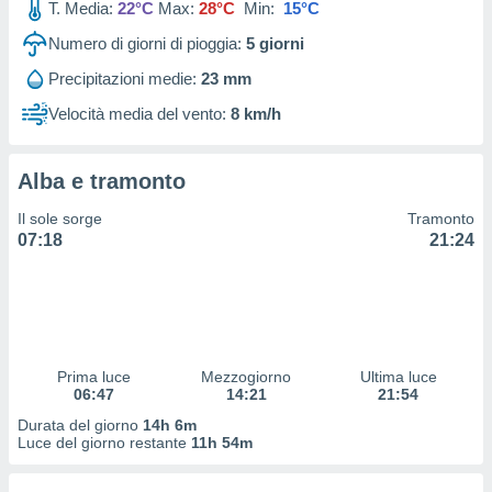
T. Media:
22°C
Max:
28°C
Min:
15°C
 profili
lezione
Numero di giorni di pioggia:
5
giorni
cità
izzata,
Precipitazioni medie:
23 mm
fili per
Velocità media del vento:
8 km/h
izzazione
nuti,
 profili
Alba e tramonto
lezione
Il sole sorge
Tramonto
uti
07:18
21:24
zzati,
 le
ni degli
 misurare
zioni dei
,
ere il
Prima luce
Mezzogiorno
Ultima luce
06:47
14:21
21:54
so
Durata del giorno
14h 6m
he o la
Luce del giorno restante
11h 54m
ione di
enienti
diverse,