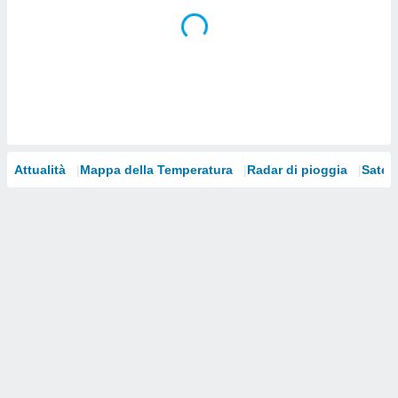
i nostri
artner
Attualità
Mappa della Temperatura
Radar di pioggia
Satelli