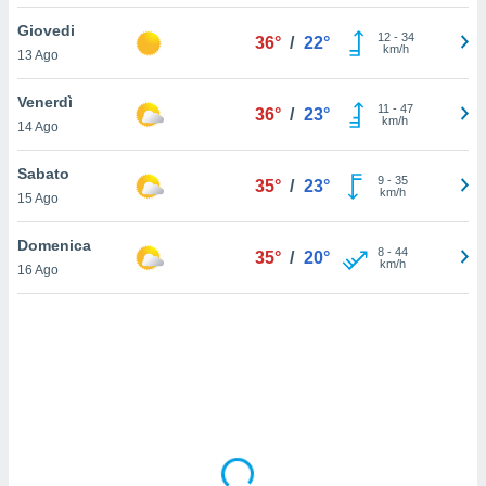
Giovedi
sui cookie
12
-
34
36°
/
22°
km/h
13 Ago
e il tuo
 in
Venerdì
11
-
47
36°
/
23°
o
km/h
14 Ago
 il
Sabato
azioni
9
-
35
35°
/
23°
km/h
15 Ago
kie
re
le a piè
Domenica
8
-
44
35°
/
20°
 del
km/h
16 Ago
to web.
ATIVA,
e
gie
i cookie
ccetti
zione dei