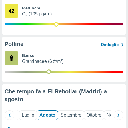
ioni
" o
Mediocre
tra
42
O₃ (105 µg/m³)
sui cookie
o sito
nostri
Polline
Dettaglio
mo il
te
Basso
ento dei
Graminacee (6 #/m³)
re
ioni su
vo e/o
i,
Che tempo fa a El Rebollar (Madrid) a
 dati
er la
agosto
 della
à, creare
r la
Giugno
Luglio
Agosto
Settembre
Ottobre
Novembre
à
izzata,