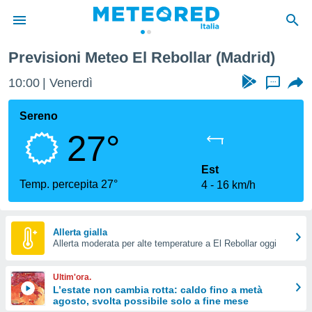
Previsioni Meteo El Rebollar (Madrid)
tiva
rivacy
10:00
Venerdì
...
ti di
net
Sereno
net)
27°
i
 da
nisti per
Est
 che le
Temp. percepita 27°
4
16 km/h
ioni
iano di
È
Allerta gialla
 a
Allerta moderata per alte temperature a El Rebollar oggi
ito Web
do le
Ultim'ora.
opzioni:
L’estate non cambia rotta: caldo fino a metà
agosto, svolta possibile solo a fine mese
 i