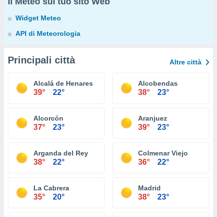
Il Meteo sul tuo sito Web
Widget Meteo
API di Meteorologia
Principali città
Altre città
Alcalá de Henares
Alcobendas
39°
22°
38°
23°
Alcorcón
Aranjuez
37°
23°
39°
23°
Arganda del Rey
Colmenar Viejo
38°
22°
36°
22°
La Cabrera
Madrid
35°
20°
38°
23°