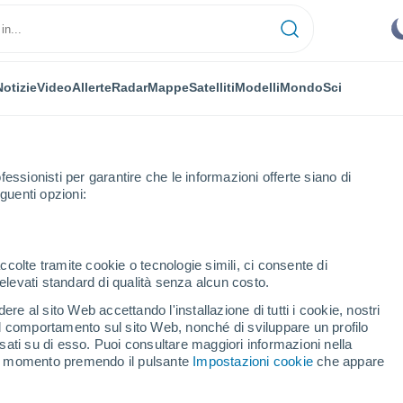
Notizie
Video
Allerte
Radar
Mappe
Satelliti
Modelli
Mondo
Sci
fessionisti per garantire che le informazioni offerte siano di
guenti opzioni:
ccolte tramite cookie o tecnologie simili, ci consente di
n elevati standard di qualità senza alcun costo.
ry
re al sito Web accettando l'installazione di tutti i cookie, nostri
 il comportamento sul sito Web, nonché di sviluppare un profilo
...
asati su di esso. Puoi consultare maggiori informazioni nella
si momento premendo il pulsante
Impostazioni cookie
che appare
Per ora
Cielo sereno nelle prossime ore