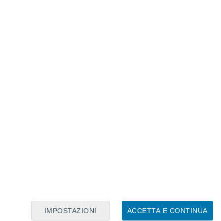
Calendario Lunare
Lun
Mar
Mer
Gio
Ven
Sab
Dom
7
8
9
10
11
12
13
14
15
16
IMPOSTAZIONI
ACCETTA E CONTINUA