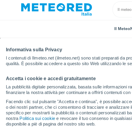
Il Meteo
Informativa sulla Privacy
I contenuti di Ilmeteo.net (ilmeteo.net) sono stati preparati da pro
qualità. È possibile accedere a questo sito Web utilizzando le se
Accetta i cookie e accedi gratuitamente
Home
Francia
Grand Est
Mosella
Ennery
La pubblicità digitale personalizzata, basata sulle informazioni ra
finanziare la nostra attività per continuare a offrirti contenuti co
Previsioni Meteo Enne
Facendo clic sul pulsante "Accetta e continua", è possibile accede
o dei nostri partner, che ci consentono di tracciare e analizzare
00:33
Venerdì
specifico per mostrarti la pubblicità o contenuti personalizzati b
nostra
Politica sui cookie
e revocare il tuo consenso in qualsia
disponibile a piè di pagina del nostro sito web.
Cielo sereno