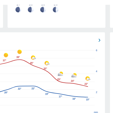
17
18
19
20
6
39°
37°
35°
32°
4
25°
24°
22°
22°
22°
2
20°
19°
17°
16°
15°
mm