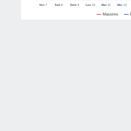
Ven
7
Sab
8
Dom
9
Lun
10
Mar
11
Mer
12
Massimo