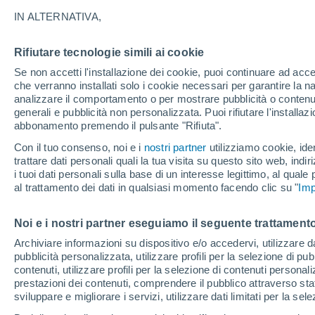
16°
IN ALTERNATIVA,
Rifiutare tecnologie simili ai cookie
Luna calan
Se non accetti l'installazione dei cookie, puoi continuare ad acc
Illuminata:
Temp. percepita 16°
che verranno installati solo i cookie necessari per garantire la n
analizzare il comportamento o per mostrare pubblicità o contenut
generali e pubblicità non personalizzata. Puoi rifiutare l'install
abbonamento premendo il pulsante "Rifiuta".
Ultim’ora
Caldo intenso sull’Italia, ma venerdì 7 agosto 
Con il tuo consenso, noi e i
nostri partner
utilizziamo cookie, iden
temporali minacciano il Nord
trattare dati personali quali la tua visita su questo sito web, indiri
i tuoi dati personali sulla base di un interesse legittimo, al quale
Il Meteo 1 - 7
Attualità
Mappa della Temperatura
R
al trattamento dei dati in qualsiasi momento facendo clic su "
Imp
Noi e i nostri partner eseguiamo il seguente trattamento
Domani
Domenica
Oggi
Archiviare informazioni su dispositivo e/o accedervi, utilizzare dati
pubblicità personalizzata, utilizzare profili per la selezione di pu
8 Ago
9 Ago
7 Ago
contenuti, utilizzare profili per la selezione di contenuti personal
prestazioni dei contenuti, comprendere il pubblico attraverso stat
sviluppare e migliorare i servizi, utilizzare dati limitati per la sel