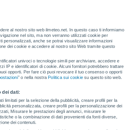
te
edere al nostro sito web ilmeteo.net. In questo caso ti informiamo
35%
avigazione nel sito, ma non verranno utilizzati cookie per
i personalizzati, anche se potrai visualizzare informazioni
azione dei cookie e accedere al nostro sito Web tramite questo
forti
tificatori univoci o tecnologie simili per archiviare, accedere e
zzi IP e identificatori di cookie. Alcuni fornitori potrebbero trattare
 puoi opporti. Per fare ciò puoi revocare il tuo consenso o opporti
adar di pioggia
Satelliti
Modelli
ostazioni
" o nella nostra
Politica sui cookie
su questo sito web.
 dei dati:
Lunedì
Martedì
Mercoledì
Giovedi
 limitati per la selezione della pubblicità, creare profili per la
bblicità personalizzata, creare profili per la personalizzazione dei
10 Ago
11 Ago
12 Ago
13 Ago
izzati, Misurare le prestazioni degli annunci, misurare le
istiche o la combinazione di dati provenienti da fonti diverse,
ezione dei contenuti.