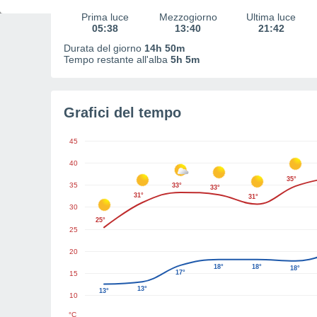
Prima luce
Mezzogiorno
Ultima luce
05:38
13:40
21:42
Durata del giorno
14h 50m
Tempo restante all'alba
5h 5m
Grafici del tempo
45
40
35°
35
33°
33°
31°
31°
30
25°
25
20
18°
18°
18°
17°
15
13°
13°
10
°C