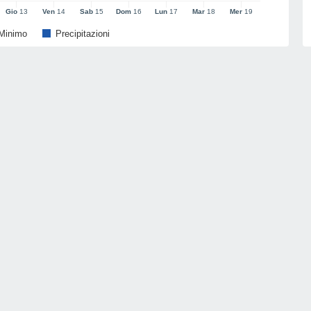
Gio
13
Ven
14
Sab
15
Dom
16
Lun
17
Mar
18
Mer
19
Minimo
Precipitazioni