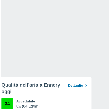
Qualità dell'aria a Ennery
Dettaglio
oggi
Accettabile
34
O₃ (84 µg/m³)