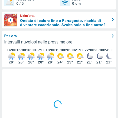
0 / 5
0 cm
e
amente
Ultim'ora.
Ondata di calore fino a Ferragosto: rischia di
cità
diventare eccezionale. Svolta solo a fine mese?
izzata,
ACCETTA
Per ora
ulle
E
ioni
Intervalli nuvolosi nelle prossime ore
CONTINUA
tramite
3:00
14:00
15:00
16:00
17:00
18:00
19:00
20:00
21:00
22:00
23:00
24:00
e simili,
IMPOSTAZIONI
nte di
25°
26°
26°
26°
26°
26°
24°
23°
21°
21°
21°
21°
e la
tività per
re a
ontenuti
ti
 di
senza
sto.
clic sul
 "Accetta