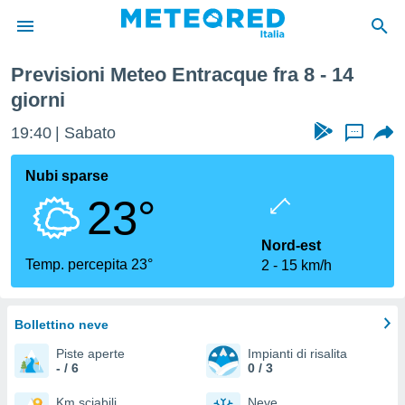
Previsioni Meteo Entracque fra 8 - 14
tiva
giorni
rivacy
ti di
19:40
Sabato
...
net
net)
Nubi sparse
i
 da
23°
nisti per
 che le
Nord-est
ioni
Temp. percepita 23°
iano di
2
15 km/h
È
 a
Bollettino neve
ito Web
do le
Piste aperte
Impianti di risalita
opzioni:
- / 6
0 / 3
Km sciabili
Neve
 i