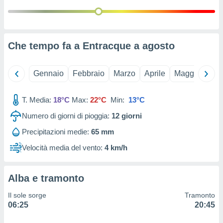
 e
ati
 quali la
a su
ito web,
Che tempo fa a Entracque a
agosto
IP e
tori di
Alcuni
Gennaio
Febbraio
Marzo
Aprile
Maggio
Giu
ro
 tuoi dati
T. Media:
18°C
Max:
22°C
Min:
13°C
 sulla
un
Numero di giorni di pioggia:
12
giorni
e
Precipitazioni medie:
65 mm
, al quale
rti. Per
Velocità media del vento:
4 km/h
puoi
il tuo
o o
Alba e tramonto
l
nto dei
Il sole sorge
Tramonto
ualsiasi
06:25
20:45
 facendo