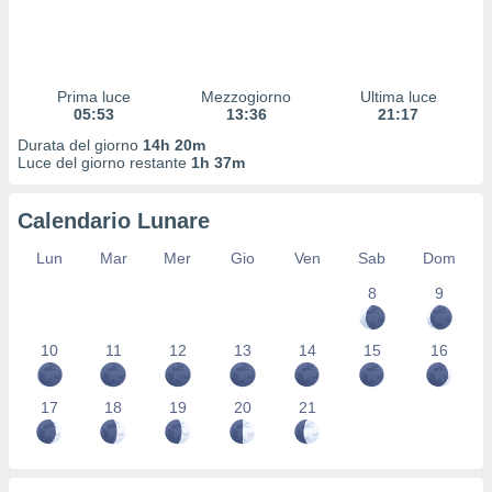
ioni
" o
tra
sui cookie
o sito
Prima luce
Mezzogiorno
Ultima luce
05:53
13:36
21:17
nostri
Durata del giorno
14h 20m
Luce del giorno restante
1h 37m
mo il
te
Calendario Lunare
ento dei
Lun
Mar
Mer
Gio
Ven
Sab
Dom
re
8
9
ioni su
vo e/o
i,
10
11
12
13
14
15
16
 dati
er la
 della
17
18
19
20
21
à, creare
r la
à
izzata,