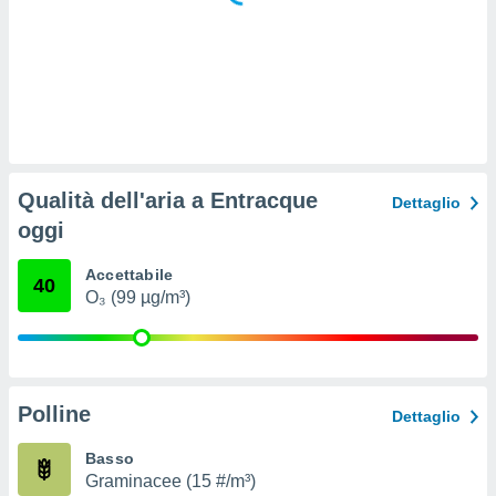
ioni
e
à non
izzata.
utare
zione dei
 al
ito Web
questo
Qualità dell'aria a Entracque
Dettaglio
ento
oggi
 il
Accettabile
40
O₃ (99 µg/m³)
o
, noi e i
rtner
mo
Polline
tori
Dettaglio
o
e simili
Basso
viare,
Graminacee (15 #/m³)