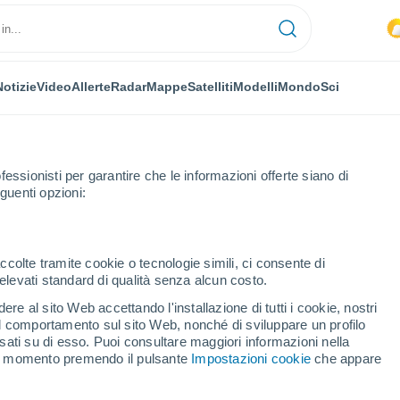
Notizie
Video
Allerte
Radar
Mappe
Satelliti
Modelli
Mondo
Sci
fessionisti per garantire che le informazioni offerte siano di
guenti opzioni:
ccolte tramite cookie o tecnologie simili, ci consente di
n elevati standard di qualità senza alcun costo.
a
re al sito Web accettando l'installazione di tutti i cookie, nostri
 il comportamento sul sito Web, nonché di sviluppare un profilo
...
asati su di esso. Puoi consultare maggiori informazioni nella
si momento premendo il pulsante
Impostazioni cookie
che appare
Per ora
Piogge deboli nelle prossime ore