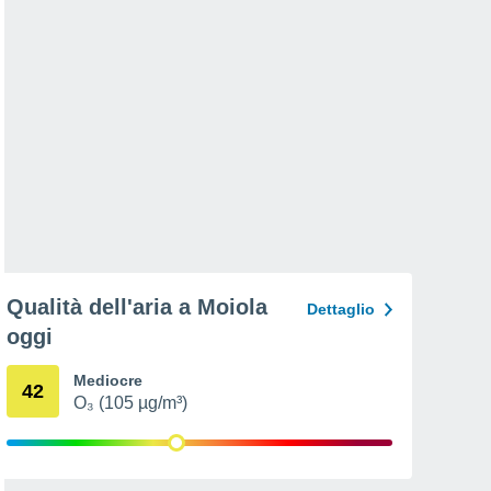
Qualità dell'aria a Moiola
Dettaglio
oggi
Mediocre
42
O₃ (105 µg/m³)