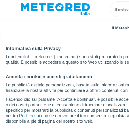
Il Meteo
Informativa sulla Privacy
I contenuti di Ilmeteo.net (ilmeteo.net) sono stati preparati da pro
qualità. È possibile accedere a questo sito Web utilizzando le se
Accetta i cookie e accedi gratuitamente
Home
Provincia di Cuneo
Moiola
La pubblicità digitale personalizzata, basata sulle informazioni ra
finanziare la nostra attività per continuare a offrirti contenuti co
Previsioni Meteo Moiol
Facendo clic sul pulsante "Accetta e continua", è possibile accede
o dei nostri partner, che ci consentono di tracciare e analizzare
09:36
Venerdì
specifico per mostrarti la pubblicità o contenuti personalizzati b
nostra
Politica sui cookie
e revocare il tuo consenso in qualsia
disponibile a piè di pagina del nostro sito web.
Nubi sparse