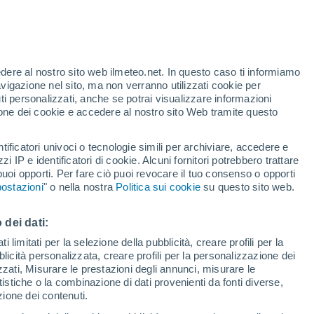
Allerta gialla
Allerta moderata per alte
temperature a Moiola oggi
o
edere al nostro sito web ilmeteo.net. In questo caso ti informiamo
avigazione nel sito, ma non verranno utilizzati cookie per
i personalizzati, anche se potrai visualizzare informazioni
azione dei cookie e accedere al nostro sito Web tramite questo
tificatori univoci o tecnologie simili per archiviare, accedere e
zzi IP e identificatori di cookie. Alcuni fornitori potrebbero trattare
 puoi opporti. Per fare ciò puoi revocare il tuo consenso o opporti
pioggia
Satelliti
Modelli
ostazioni
" o nella nostra
Politica sui cookie
su questo sito web.
 dei dati:
Lunedì
Martedì
Mercoledì
Giovedi
 limitati per la selezione della pubblicità, creare profili per la
bblicità personalizzata, creare profili per la personalizzazione dei
10 Ago
11 Ago
12 Ago
13 Ago
izzati, Misurare le prestazioni degli annunci, misurare le
istiche o la combinazione di dati provenienti da fonti diverse,
ezione dei contenuti.
90%
80%