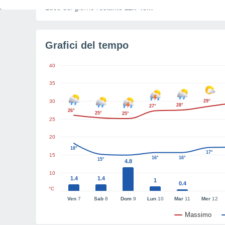
Luce del giorno restante
11h 43m
Grafici del tempo
40
35
30
29°
28°
27°
26°
25°
25°
25
20
18°
17°
15
16°
16°
15°
4.8
10
1.4
1.4
1
0.4
°C
Ven
7
Sab
8
Dom
9
Lun
10
Mar
11
Mer
12
Massimo