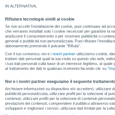
24°
IN ALTERNATIVA,
Rifiutare tecnologie simili ai cookie
UV
3 Medi
Se non accetti l'installazione dei cookie, puoi continuare ad acc
Temp. percepita 25°
FPS
6-10
che verranno installati solo i cookie necessari per garantire la n
analizzare il comportamento o per mostrare pubblicità o contenut
generali e pubblicità non personalizzata. Puoi rifiutare l'install
abbonamento premendo il pulsante "Rifiuta".
Ultim'ora.
L’estate non cambia rotta: caldo fino a metà
Con il tuo consenso, noi e i
nostri partner
utilizziamo cookie, iden
agosto, svolta possibile solo a fine mese
trattare dati personali quali la tua visita su questo sito web, indiri
i tuoi dati personali sulla base di un interesse legittimo, al quale
Il Meteo 1 - 7
Attualità
Mappa di pioggia
Radar di 
al trattamento dei dati in qualsiasi momento facendo clic su "
Imp
Noi e i nostri partner eseguiamo il seguente trattamento
Domani
Domenica
Oggi
Archiviare informazioni su dispositivo e/o accedervi, utilizzare dati
pubblicità personalizzata, utilizzare profili per la selezione di pu
8 Ago
9 Ago
7 Ago
contenuti, utilizzare profili per la selezione di contenuti personal
prestazioni dei contenuti, comprendere il pubblico attraverso stat
sviluppare e migliorare i servizi, utilizzare dati limitati per la sel
80%
90%
80%