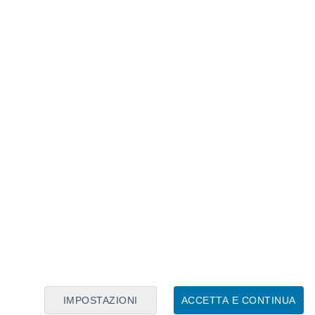
Calendario Lunare
Lun
Mar
Mer
Gio
Ven
Sab
Dom
7
8
9
10
11
12
13
14
15
16
17
18
19
20
IMPOSTAZIONI
ACCETTA E CONTINUA