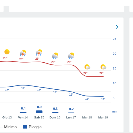
25
20
29°
29°
29°
28°
28°
15
22°
22°
10
18°
17°
17°
16°
15°
5
13°
13°
0.9
0.4
0.3
0.2
mm
Gio
13
Ven
14
Sab
15
Dom
16
Lun
17
Mar
18
Mer
19
Minimo
Pioggia