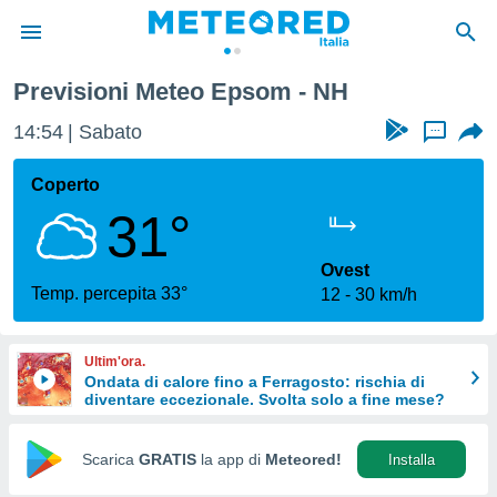
Previsioni Meteo Epsom - NH
tiva
rivacy
14:54
Sabato
...
ti di
net
Coperto
net)
31°
i
 da
nisti per
Ovest
 che le
Temp. percepita 33°
12
30 km/h
ioni
iano di
È
Ultim'ora.
Ondata di calore fino a Ferragosto: rischia di
 a
diventare eccezionale. Svolta solo a fine mese?
ito Web
do le
opzioni:
Scarica
GRATIS
la app di
Meteored!
Installa
 i