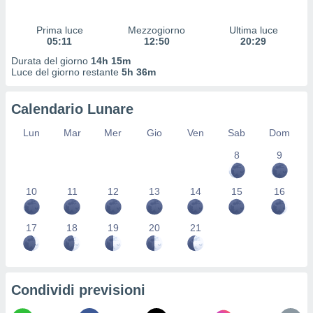
 profili
lezione
Prima luce
Mezzogiorno
Ultima luce
cità
05:11
12:50
20:29
izzata,
fili per
Durata del giorno
14h 15m
Luce del giorno restante
5h 36m
izzazione
nuti,
Calendario Lunare
 profili
lezione
Lun
Mar
Mer
Gio
Ven
Sab
Dom
uti
zzati,
8
9
 le
ni degli
10
11
12
13
14
15
16
 misurare
zioni dei
,
17
18
19
20
21
ere il
so
he o la
ione di
Condividi previsioni
enienti
diverse,