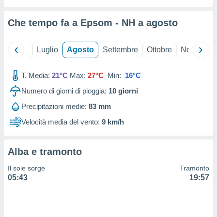
ioni
" o
tra
Che tempo fa a Epsom - NH a
agosto
sui cookie
o sito
Giugno
Luglio
Agosto
Settembre
Ottobre
Novembre
nostri
T. Media:
21°C
Max:
27°C
Min:
16°C
mo il
te
Numero di giorni di pioggia:
10
giorni
ento dei
Precipitazioni medie:
83 mm
re
Velocità media del vento:
9 km/h
ioni su
vo e/o
i,
Alba e tramonto
 dati
er la
Il sole sorge
Tramonto
 della
05:43
19:57
à, creare
r la
à
izzata,