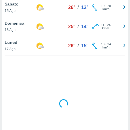
Sabato
10
-
28
26°
/
12°
km/h
sui cookie
15 Ago
e il tuo
 in
Domenica
11
-
24
25°
/
14°
km/h
16 Ago
o
 il
Lunedì
13
-
34
26°
/
15°
km/h
azioni
17 Ago
kie
re
le a piè
 del
to web.
ATIVA,
e
gie
i cookie
ccetti
zione dei