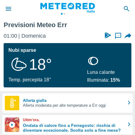
Previsioni Meteo Err
tiva
rivacy
01:00
Domenica
...
ti di
net
Nubi sparse
net)
18°
i
 da
nisti per
Luna calante
 che le
Temp. percepita 18°
Illuminata:
15%
ioni
iano di
È
Allerta gialla
 a
Allerta moderata per alte temperature a Err oggi
ito Web
do le
Ultim'ora.
opzioni:
Ondata di calore fino a Ferragosto: rischia di
diventare eccezionale. Svolta solo a fine mese?
 i