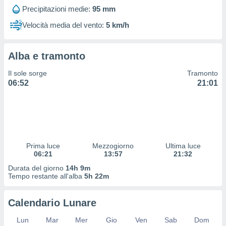
 profili
Precipitazioni medie:
95 mm
lezione
cità
Velocità media del vento:
5 km/h
izzata,
fili per
Alba e tramonto
izzazione
nuti,
Il sole sorge
Tramonto
 profili
06:52
21:01
lezione
uti
zzati,
 le
ni degli
 misurare
Prima luce
Mezzogiorno
Ultima luce
zioni dei
06:21
13:57
21:32
,
ere il
Durata del giorno
14h 9m
Tempo restante all'alba
5h 22m
so
he o la
Calendario Lunare
ione di
enienti
Lun
Mar
Mer
Gio
Ven
Sab
Dom
diverse,