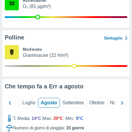
Accettabile
32
ioni
" o
O₃ (81 µg/m³)
tra
sui cookie
o sito
Polline
nostri
Dettaglio
mo il
Moderato
te
Graminacee (32 #/m³)
ento dei
re
ioni su
vo e/o
Che tempo fa a Err a
agosto
i,
 dati
er la
Giugno
Luglio
Agosto
Settembre
Ottobre
Novembre
 della
à, creare
r la
T. Media:
14°C
Max:
20°C
Min:
9°C
à
Numero di giorni di pioggia:
15
giorni
izzata,