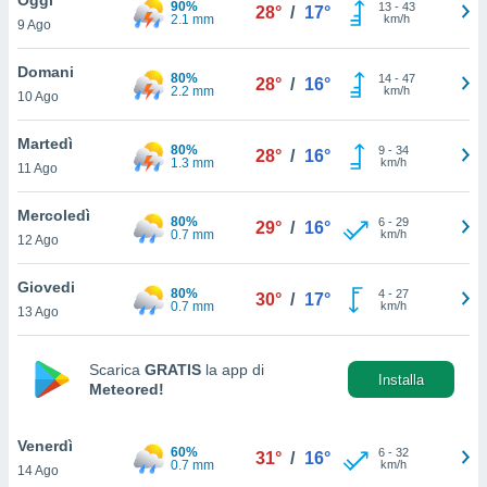
90%
a", è
13
-
43
28°
/
17°
2.1 mm
km/h
9 Ago
al sito
ettando
Domani
80%
14
-
47
28°
/
16°
zione di
2.2 mm
km/h
10 Ago
okie,
dei nostri
Martedì
80%
9
-
34
che ci
28°
/
16°
1.3 mm
km/h
11 Ago
no di
 e
e il
Mercoledì
80%
6
-
29
29°
/
16°
amento
0.7 mm
km/h
12 Ago
 Web,
i
Giovedi
80%
4
-
27
re un
30°
/
17°
0.7 mm
km/h
13 Ago
pecifico
arti la
à o
Scarica
GRATIS
la app di
i
Installa
Meteored!
zzati
 di esso.
sultare
Venerdì
60%
6
-
32
31°
/
16°
0.7 mm
km/h
14 Ago
oni nella