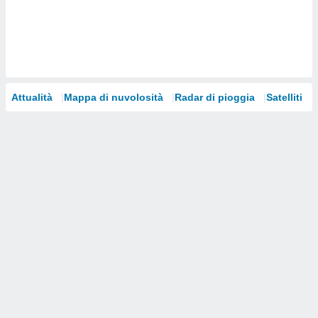
i nostri
artner
Attualità
Mappa di nuvolosità
Radar di pioggia
Satelliti