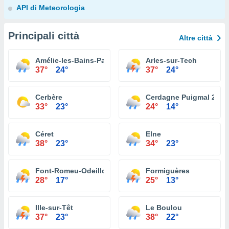
API di Meteorologia
Principali città
Altre città
Amélie-les-Bains-Palalda
Arles-sur-Tech
37°
24°
37°
24°
Cerbère
Cerdagne Puigmal 2900
33°
23°
24°
14°
Céret
Elne
38°
23°
34°
23°
Font-Romeu-Odeillo-Via
Formiguères
28°
17°
25°
13°
Ille-sur-Têt
Le Boulou
37°
23°
38°
22°