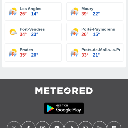
Les Angles
Maury
26°
14°
39°
22°
Port-Vendres
Porté-Puymorens
34°
23°
26°
15°
Prades
Prats-de-Mollo-la-Prest
35°
20°
33°
21°