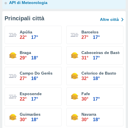
API di Meteorologia
Principali città
Altre città
Apúlia
Barcelos
22°
17°
27°
17°
Braga
Cabeceiras de Basto
29°
18°
31°
17°
Campo Do Gerês
Celorico de Basto
27°
16°
32°
18°
Esposende
Fafe
22°
17°
30°
17°
Guimarães
Navarra
30°
18°
30°
18°