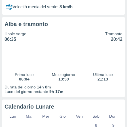
 profili
Velocità media del vento:
8 km/h
lezione
cità
izzata,
Alba e tramonto
fili per
Il sole sorge
Tramonto
izzazione
06:35
20:42
nuti,
 profili
lezione
uti
zzati,
 le
ni degli
Prima luce
Mezzogiorno
Ultima luce
 misurare
06:04
13:39
21:13
zioni dei
Durata del giorno
14h 8m
,
Luce del giorno restante
9h 17m
ere il
so
Calendario Lunare
he o la
ione di
Lun
Mar
Mer
Gio
Ven
Sab
Dom
enienti
8
9
diverse,