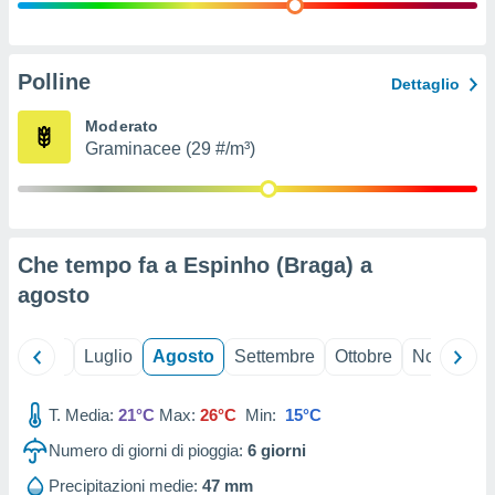
ioni
" o
tra
sui cookie
o sito
Polline
Dettaglio
Moderato
nostri
Graminacee (29 #/m³)
mo il
te
ento dei
Che tempo fa a Espinho (Braga) a
re
agosto
ioni su
vo e/o
i,
Giugno
Luglio
Agosto
Settembre
Ottobre
Novembre
 dati
er la
 della
T. Media:
21°C
Max:
26°C
Min:
15°C
à, creare
r la
Numero di giorni di pioggia:
6
giorni
à
izzata,
Precipitazioni medie:
47 mm