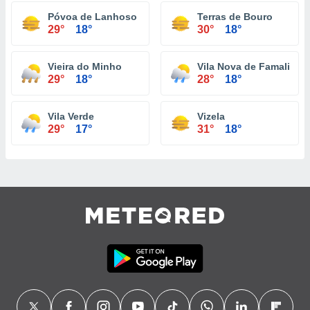
Póvoa de Lanhoso
Terras de Bouro
29°
18°
30°
18°
Vieira do Minho
Vila Nova de Famalicão
29°
18°
28°
18°
Vila Verde
Vizela
29°
17°
31°
18°