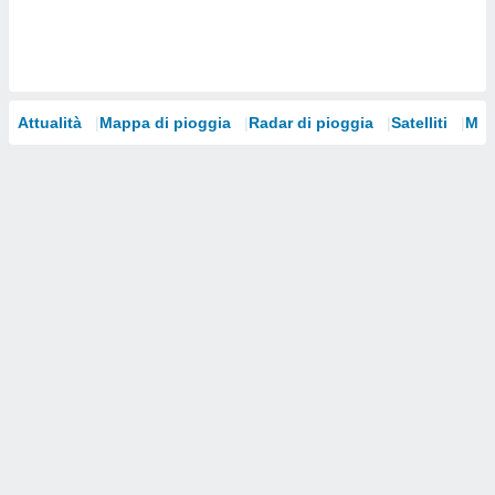
i nostri
artner
Attualità
Mappa di pioggia
Radar di pioggia
Satelliti
Mod