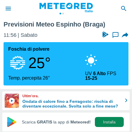
Previsioni Meteo Espinho (Braga)
tiva
rivacy
11:56
Sabato
...
ti di
net
Foschia di polvere
net)
25°
i
 da
nisti per
UV
6 Alto
FPS
 che le
Temp. percepita 26°
15-25
ioni
iano di
È
Ultim'ora.
Ondata di calore fino a Ferragosto: rischia di
 a
diventare eccezionale. Svolta solo a fine mese?
ito Web
do le
opzioni:
Scarica
GRATIS
la app di
Meteored!
Installa
 i