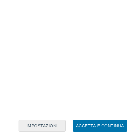
Calendario Lunare
Lun
Mar
Mer
Gio
Ven
Sab
Dom
6
7
8
9
10
11
12
13
14
15
16
17
18
19
IMPOSTAZIONI
ACCETTA E CONTINUA