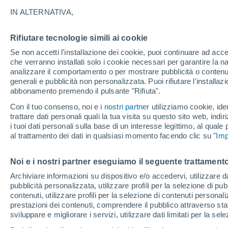
17°
IN ALTERNATIVA,
Rifiutare tecnologie simili ai cookie
Luna calan
Se non accetti l'installazione dei cookie, puoi continuare ad acc
Illuminata:
Temp. percepita 17°
che verranno installati solo i cookie necessari per garantire la n
analizzare il comportamento o per mostrare pubblicità o contenut
generali e pubblicità non personalizzata. Puoi rifiutare l'install
abbonamento premendo il pulsante "Rifiuta".
Il Meteo 1 - 7
Attualità
Mappa della Temperatura
R
Con il tuo consenso, noi e i
nostri partner
utilizziamo cookie, iden
trattare dati personali quali la tua visita su questo sito web, indiri
i tuoi dati personali sulla base di un interesse legittimo, al quale
al trattamento dei dati in qualsiasi momento facendo clic su "
Imp
Domani
Sabato
D
Oggi
7 Ago
8 Ago
6 Ago
Noi e i nostri partner eseguiamo il seguente trattamento
Archiviare informazioni su dispositivo e/o accedervi, utilizzare dati
pubblicità personalizzata, utilizzare profili per la selezione di pu
60%
contenuti, utilizzare profili per la selezione di contenuti personal
0.1 mm
prestazioni dei contenuti, comprendere il pubblico attraverso stat
30°
/
15°
30°
/
16°
29°
/
15°
sviluppare e migliorare i servizi, utilizzare dati limitati per la sel