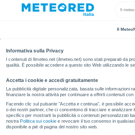
Il Meteo
Informativa sulla Privacy
I contenuti di Ilmeteo.net (ilmeteo.net) sono stati preparati da pro
qualità. È possibile accedere a questo sito Web utilizzando le se
Accetta i cookie e accedi gratuitamente
Home
Portogallo
Distretto di Braga
Guimarães
La pubblicità digitale personalizzata, basata sulle informazioni ra
finanziare la nostra attività per continuare a offrirti contenuti co
Previsioni Meteo Guim
Facendo clic sul pulsante "Accetta e continua", è possibile accede
o dei nostri partner, che ci consentono di tracciare e analizzare
01:16
Giovedi
specifico per mostrarti la pubblicità o contenuti personalizzati b
nostra
Politica sui cookie
e revocare il tuo consenso in qualsia
disponibile a piè di pagina del nostro sito web.
Cielo sereno