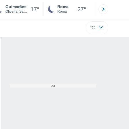
Guimarães
Roma
Milano
17°
27°
Oliveira, São Paio e São Sebastião
Roma
Milano
°C