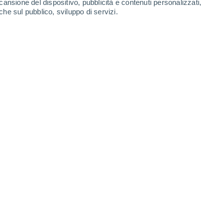
cansione del dispositivo, pubblicità e contenuti personalizzati,
-
36
km/h
15
-
38
km/h
12
-
36
km/h
11
-
33
km/h
che sul pubblico, sviluppo di servizi.
Sud-est
0 Basso
3
-
6 km/h
FPS:
no
Sud-est
0 Basso
3
-
7 km/h
FPS:
no
Sud-est
0 Basso
3
-
6 km/h
FPS:
no
Est
0 Basso
3
-
6 km/h
FPS:
no
Est
0 Basso
2
-
9 km/h
FPS:
no