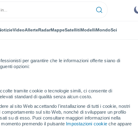
Notizie
Video
Allerte
Radar
Mappe
Satelliti
Modelli
Mondo
Sci
fessionisti per garantire che le informazioni offerte siano di
guenti opzioni:
ccolte tramite cookie o tecnologie simili, ci consente di
n elevati standard di qualità senza alcun costo.
arães
re al sito Web accettando l'installazione di tutti i cookie, nostri
 il comportamento sul sito Web, nonché di sviluppare un profilo
...
asati su di esso. Puoi consultare maggiori informazioni nella
si momento premendo il pulsante
Impostazioni cookie
che appare
Per ora
Cielo sereno nelle prossime ore