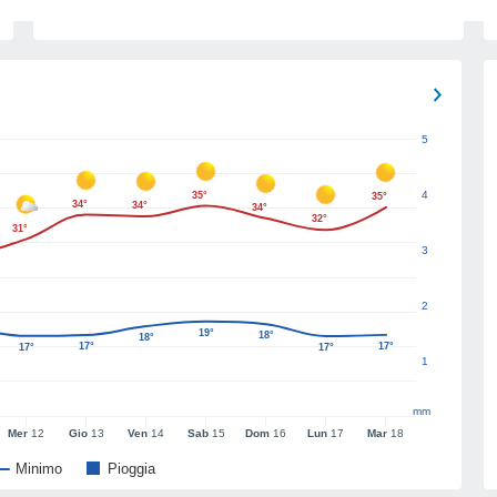
5
4
35°
35°
34°
34°
34°
32°
31°
3
2
19°
18°
18°
17°
17°
17°
17°
1
mm
Mer
12
Gio
13
Ven
14
Sab
15
Dom
16
Lun
17
Mar
18
Minimo
Pioggia