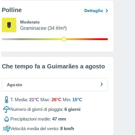
Polline
Dettaglio
Moderato
Graminacee (34 #/m³)
Che tempo fa a Guimarães a
agosto
Agosto
T. Media:
21°C
Max:
26°C
Min:
15°C
Numero di giorni di pioggia:
6
giorni
Precipitazioni medie:
47 mm
Velocità media del vento:
8 km/h