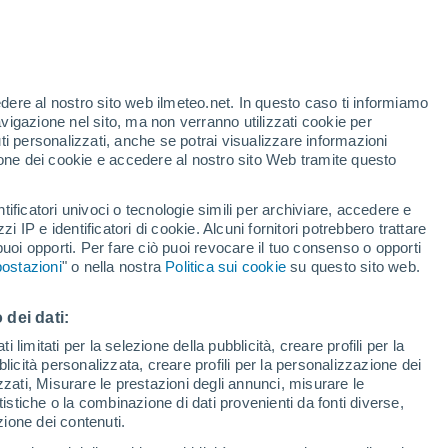
te
edere al nostro sito web ilmeteo.net. In questo caso ti informiamo
46%
avigazione nel sito, ma non verranno utilizzati cookie per
i personalizzati, anche se potrai visualizzare informazioni
azione dei cookie e accedere al nostro sito Web tramite questo
adar di pioggia
Satelliti
Modelli
tificatori univoci o tecnologie simili per archiviare, accedere e
zzi IP e identificatori di cookie. Alcuni fornitori potrebbero trattare
 puoi opporti. Per fare ciò puoi revocare il tuo consenso o opporti
ostazioni
" o nella nostra
Politica sui cookie
su questo sito web.
omenica
Lunedì
Martedì
Mercoledì
9 Ago
10 Ago
11 Ago
12 Ago
 dei dati:
 limitati per la selezione della pubblicità, creare profili per la
bblicità personalizzata, creare profili per la personalizzazione dei
izzati, Misurare le prestazioni degli annunci, misurare le
istiche o la combinazione di dati provenienti da fonti diverse,
29°
/
19°
31°
/
16°
28°
/
17°
31°
/
17°
ezione dei contenuti.