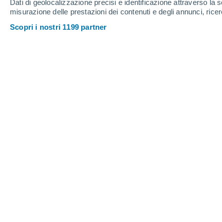
Dati di geolocalizzazione precisi e identificazione attraverso la s
14
-
35
km/h
15
-
39
km/h
13
13
-
34
km/h
misurazione delle prestazioni dei contenuti e degli annunci, ricer
Scopri i nostri 1199 partner
Meteo Guimarães oggi
, 6 agosto
Cielo sereno
17°
01:00
T. Percepita
17°
Cielo sereno
17°
02:00
T. Percepita
17°
Cielo sereno
16°
03:00
T. Percepita
16°
Cielo sereno
16°
05:00
T. Percepita
16°
Sereno
18°
08:00
T. Percepita
18°