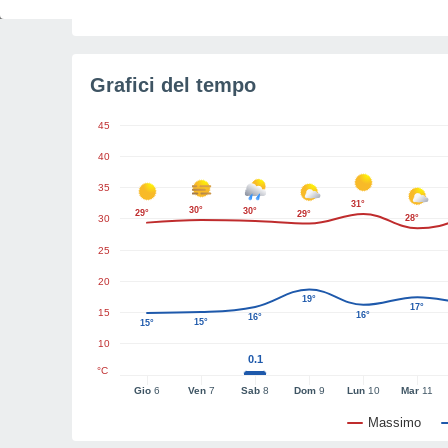
Tempo restante all'alba
4h 46m
Grafici del tempo
45
40
35
31°
30°
30°
29°
29°
30
28°
25
20
19°
17°
15
16°
16°
15°
15°
10
0.1
°C
Gio
6
Ven
7
Sab
8
Dom
9
Lun
10
Mar
11
Massimo