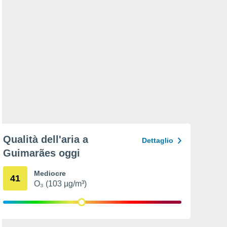
Qualità dell'aria a
Dettaglio
Guimarães oggi
Mediocre
41
O₃ (103 µg/m³)