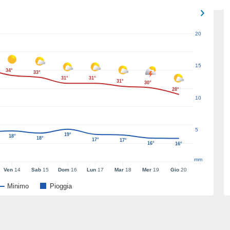
20
15
34°
33°
31°
31°
31°
30°
28°
10
5
19°
18°
18°
17°
17°
16°
16°
mm
Ven
14
Sab
15
Dom
16
Lun
17
Mar
18
Mer
19
Gio
20
Minimo
Pioggia