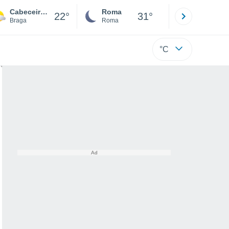
Cabeceiras de Basto
Roma
Milano
22°
31°
Braga
Roma
Milano
°C