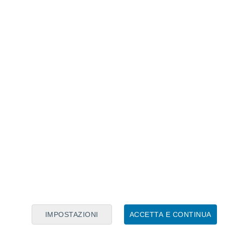
Calendario Lunare
Lun
Mar
Mer
Gio
Ven
Sab
Dom
8
9
10
11
12
13
14
15
16
17
18
19
20
21
IMPOSTAZIONI
ACCETTA E CONTINUA