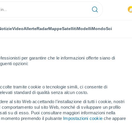
Notizie
Video
Allerte
Radar
Mappe
Satelliti
Modelli
Mondo
Sci
fessionisti per garantire che le informazioni offerte siano di
guenti opzioni:
de Basto
ccolte tramite cookie o tecnologie simili, ci consente di
n elevati standard di qualità senza alcun costo.
eiras de Basto
re al sito Web accettando l'installazione di tutti i cookie, nostri
 il comportamento sul sito Web, nonché di sviluppare un profilo
...
asati su di esso. Puoi consultare maggiori informazioni nella
si momento premendo il pulsante
Impostazioni cookie
che appare
Per ora
Cielo coperto nelle prossime ore