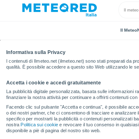
Il Meteo
Informativa sulla Privacy
I contenuti di Ilmeteo.net (ilmeteo.net) sono stati preparati da pro
qualità. È possibile accedere a questo sito Web utilizzando le se
Accetta i cookie e accedi gratuitamente
Home
Portogallo
Distretto di Braga
Cabeceiras 
La pubblicità digitale personalizzata, basata sulle informazioni ra
finanziare la nostra attività per continuare a offrirti contenuti co
Previsioni Meteo Cabec
Facendo clic sul pulsante "Accetta e continua", è possibile accede
o dei nostri partner, che ci consentono di tracciare e analizzare
20:03
Sabato
specifico per mostrarti la pubblicità o contenuti personalizzati b
nostra
Politica sui cookie
e revocare il tuo consenso in qualsia
disponibile a piè di pagina del nostro sito web.
Nubi sparse