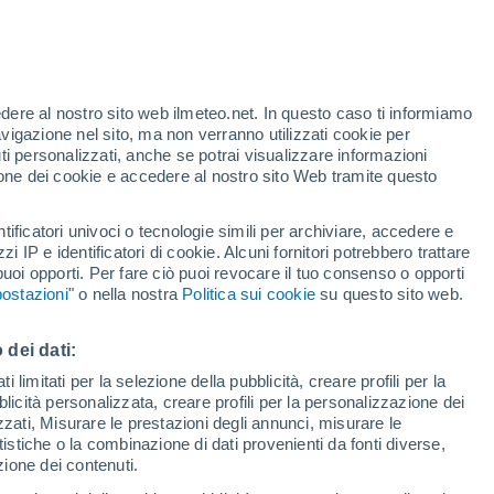
edere al nostro sito web ilmeteo.net. In questo caso ti informiamo
/h
avigazione nel sito, ma non verranno utilizzati cookie per
i personalizzati, anche se potrai visualizzare informazioni
azione dei cookie e accedere al nostro sito Web tramite questo
tificatori univoci o tecnologie simili per archiviare, accedere e
e?
zzi IP e identificatori di cookie. Alcuni fornitori potrebbero trattare
 puoi opporti. Per fare ciò puoi revocare il tuo consenso o opporti
pioggia
Satelliti
Modelli
ostazioni
" o nella nostra
Politica sui cookie
su questo sito web.
 dei dati:
Martedì
Mercoledì
Giovedi
Venerdì
 limitati per la selezione della pubblicità, creare profili per la
bblicità personalizzata, creare profili per la personalizzazione dei
11 Ago
12 Ago
13 Ago
14 Ago
izzati, Misurare le prestazioni degli annunci, misurare le
istiche o la combinazione di dati provenienti da fonti diverse,
ezione dei contenuti.