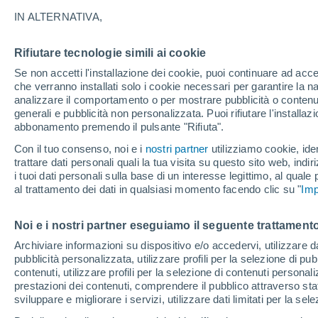
23°
IN ALTERNATIVA,
Rifiutare tecnologie simili ai cookie
Ovest
Se non accetti l'installazione dei cookie, puoi continuare ad acc
Temp. percepita 24°
11
-
31 km
che verranno installati solo i cookie necessari per garantire la n
analizzare il comportamento o per mostrare pubblicità o contenut
generali e pubblicità non personalizzata. Puoi rifiutare l'install
abbonamento premendo il pulsante "Rifiuta".
Ultim'ora.
Ondata di calore fino a Ferragosto: rischia di
Con il tuo consenso, noi e i
nostri partner
utilizziamo cookie, iden
diventare eccezionale. Svolta solo a fine mes
trattare dati personali quali la tua visita su questo sito web, indiri
i tuoi dati personali sulla base di un interesse legittimo, al quale
Il Meteo 1 - 7
Attualità
Mappa di pioggia
Radar di 
al trattamento dei dati in qualsiasi momento facendo clic su "
Imp
Noi e i nostri partner eseguiamo il seguente trattamento
Domani
Lunedì
Oggi
Archiviare informazioni su dispositivo e/o accedervi, utilizzare dati
pubblicità personalizzata, utilizzare profili per la selezione di pu
9 Ago
10 Ago
8 Ago
contenuti, utilizzare profili per la selezione di contenuti personal
prestazioni dei contenuti, comprendere il pubblico attraverso stat
sviluppare e migliorare i servizi, utilizzare dati limitati per la sel
50%