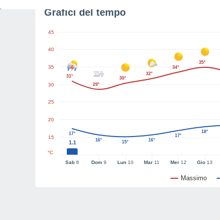
Grafici del tempo
45
40
35°
35
34°
32°
31°
30°
30
29°
25
20
18°
17°
17°
15
16°
16°
1.1
15°
°C
Sab
8
Dom
9
Lun
10
Mar
11
Mer
12
Gio
13
Massimo