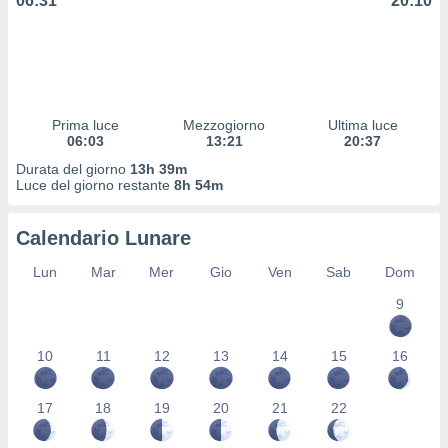
06:31
20:10
 profili
lezione
cità
izzata,
fili per
izzazione
Prima luce
Mezzogiorno
Ultima luce
06:03
13:21
20:37
nuti,
 profili
Durata del giorno
13h 39m
lezione
Luce del giorno restante
8h 54m
uti
zzati,
Calendario Lunare
 le
ni degli
Lun
Mar
Mer
Gio
Ven
Sab
Dom
 misurare
zioni dei
9
,
ere il
10
11
12
13
14
15
16
so
he o la
17
18
19
20
21
22
ione di
enienti
diverse,