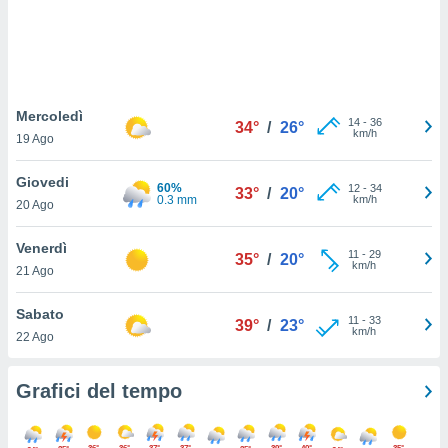
puoi
re ad
 al
ito web
et. In
aso ti
Mercoledì
14
-
36
34°
/
26°
mo che
km/h
19 Ago
installati
okie
Giovedi
i per
60%
12
-
34
33°
/
20°
0.3 mm
km/h
 la
20 Ago
one nel
 non
Venerdì
11
-
29
35°
/
20°
utilizzati
km/h
21 Ago
er
e il
Sabato
amento o
11
-
33
39°
/
23°
km/h
rare
22 Ago
à o
i
Grafici del tempo
zzati,
 potrai
are