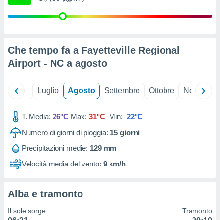
ioni
" o
tra
sui cookie
o sito
Che tempo fa a Fayetteville Regional
Airport - NC a
agosto
nostri
mo il
te
Giugno
Luglio
Agosto
Settembre
Ottobre
Novembre
ento dei
T. Media:
26°C
Max:
31°C
Min:
22°C
re
ioni su
Numero di giorni di pioggia:
15
giorni
vo e/o
Precipitazioni medie:
129 mm
i,
 dati
Velocità media del vento:
9 km/h
er la
 della
à, creare
Alba e tramonto
r la
à
Il sole sorge
Tramonto
izzata,