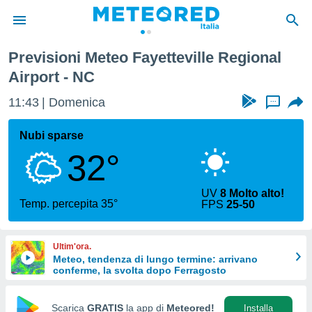
rport
Previsioni Meteo Fayetteville Regional
tiva
Airport - NC
rivacy
ti di
11:43
Domenica
...
net
net)
Nubi sparse
i
 da
32°
nisti per
 che le
ioni
UV
8 Molto alto!
Temp. percepita 35°
iano di
FPS
25-50
È
 a
Ultim'ora.
ito Web
Meteo, tendenza di lungo termine: arrivano
do le
conferme, la svolta dopo Ferragosto
opzioni:
Scarica
GRATIS
la app di
Meteored!
Installa
 i