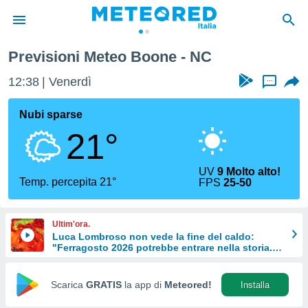
Previsioni Meteo Boone - NC
tiva
rivacy
12:38
Venerdì
...
ti di
net
Nubi sparse
net)
21°
i
 da
nisti per
UV
9 Molto alto!
 che le
Temp. percepita 21°
FPS
25-50
ioni
iano di
È
Ultim'ora.
Luca Lombroso non vede la fine del caldo:
 a
"Ferragosto 2026 potrebbe entrare nella storia.
ito Web
Ecco perché."
do le
opzioni:
Scarica
GRATIS
la app di
Meteored!
Installa
 i