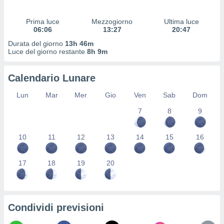
 profili
lezione
Prima luce
Mezzogiorno
Ultima luce
cità
06:06
13:27
20:47
izzata,
fili per
Durata del giorno
13h 46m
Luce del giorno restante
8h 9m
izzazione
nuti,
Calendario Lunare
 profili
lezione
Lun
Mar
Mer
Gio
Ven
Sab
Dom
uti
zzati,
7
8
9
 le
ni degli
10
11
12
13
14
15
16
 misurare
zioni dei
,
17
18
19
20
ere il
so
he o la
ione di
Condividi previsioni
enienti
diverse,