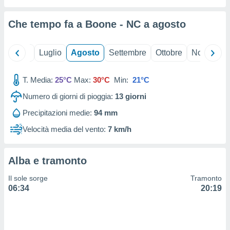
ioni
" o
tra
Che tempo fa a Boone - NC a
agosto
sui cookie
o sito
Giugno
Luglio
Agosto
Settembre
Ottobre
Novembre
nostri
T. Media:
25°C
Max:
30°C
Min:
21°C
mo il
te
Numero di giorni di pioggia:
13
giorni
ento dei
Precipitazioni medie:
94 mm
re
Velocità media del vento:
7 km/h
ioni su
vo e/o
i,
Alba e tramonto
 dati
er la
Il sole sorge
Tramonto
 della
06:34
20:19
à, creare
r la
à
izzata,