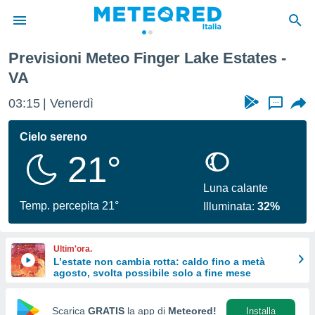
Previsioni Meteo Finger Lake Estates -
tiva
VA
rivacy
ti di
03:15
Venerdì
...
net
net)
Cielo sereno
i
 da
21°
nisti per
 che le
Luna calante
ioni
Temp. percepita 21°
iano di
Illuminata:
32%
È
 a
Ultim'ora.
ito Web
L’estate non cambia rotta: caldo fino a metà
do le
agosto, svolta possibile solo a fine mese
opzioni:
Scarica
GRATIS
la app di
Meteored!
Installa
 i