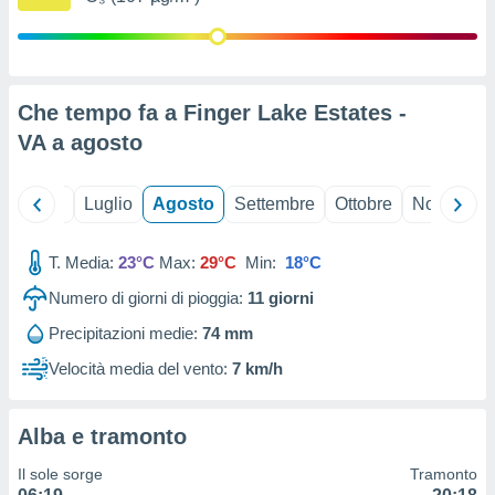
ioni
" o
tra
sui cookie
o sito
Che tempo fa a Finger Lake Estates -
VA a
agosto
nostri
mo il
te
Giugno
Luglio
Agosto
Settembre
Ottobre
Novembre
ento dei
T. Media:
23°C
Max:
29°C
Min:
18°C
re
ioni su
Numero di giorni di pioggia:
11
giorni
vo e/o
Precipitazioni medie:
74 mm
i,
 dati
Velocità media del vento:
7 km/h
er la
 della
à, creare
Alba e tramonto
r la
à
Il sole sorge
Tramonto
izzata,