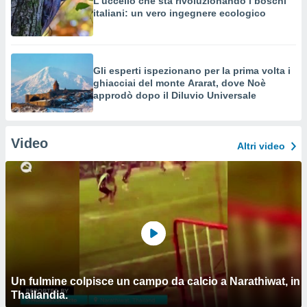
L’uccello che sta rivoluzionando i boschi
italiani: un vero ingegnere ecologico
Gli esperti ispezionano per la prima volta i
ghiacciai del monte Ararat, dove Noè
approdò dopo il Diluvio Universale
Video
Altri video
Un fulmine colpisce un campo da calcio a Narathiwat, in
Thailandia.