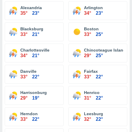
Alexandria
Arlington
35°
23°
34°
23°
Blacksburg
Boston
33°
21°
33°
25°
Charlottesville
Chincoteague Island
34°
21°
29°
25°
Danville
Fairfax
33°
22°
33°
22°
Harrisonburg
Henrico
29°
19°
31°
22°
Herndon
Leesburg
33°
22°
32°
22°