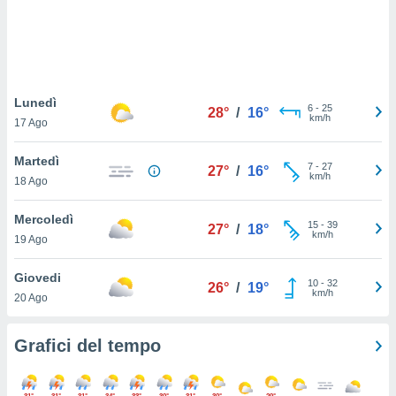
puoi
re ad
 al
ito web
et. In
aso ti
Lunedì
6
-
25
28°
/
16°
mo che
km/h
17 Ago
installati
okie
Martedì
i per
7
-
27
27°
/
16°
km/h
 la
18 Ago
one nel
 non
Mercoledì
15
-
39
27°
/
18°
utilizzati
km/h
19 Ago
er
e il
Giovedi
amento o
10
-
32
26°
/
19°
km/h
rare
20 Ago
à o
i
Grafici del tempo
zzati,
 potrai
are