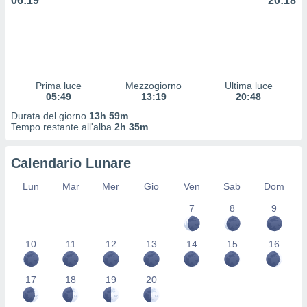
06:19
20:18
 profili
lezione
cità
izzata,
fili per
izzazione
Prima luce
Mezzogiorno
Ultima luce
05:49
13:19
20:48
nuti,
 profili
Durata del giorno
13h 59m
lezione
Tempo restante all'alba
2h 35m
uti
zzati,
Calendario Lunare
 le
ni degli
Lun
Mar
Mer
Gio
Ven
Sab
Dom
 misurare
zioni dei
7
8
9
,
ere il
10
11
12
13
14
15
16
so
he o la
17
18
19
20
ione di
enienti
diverse,