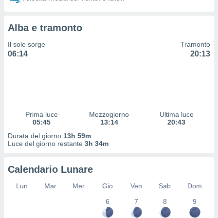
 e
ati
 quali la
Alba e tramonto
a su
ito web,
Il sole sorge
Tramonto
IP e
06:14
20:13
tori di
Alcuni
ro
 tuoi dati
 sulla
un
Prima luce
Mezzogiorno
Ultima luce
e
05:45
13:14
20:43
, al quale
Durata del giorno
13h 59m
rti. Per
Luce del giorno restante
3h 34m
puoi
il tuo
Calendario Lunare
o o
l
Lun
Mar
Mer
Gio
Ven
Sab
Dom
nto dei
ualsiasi
6
7
8
9
 facendo