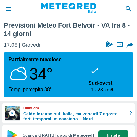
ma Settimana
Previsioni Meteo Fort Belvoir - VA fra 8 -
tiva
14 giorni
rivacy
ti di
17:08
Giovedi
...
net
net)
Parzialmente nuvoloso
i
 da
34°
nisti per
 che le
Sud-ovest
ioni
Temp. percepita 38°
iano di
11
28 km/h
È
 a
Ultim’ora
ito Web
Caldo intenso sull’Italia, ma venerdì 7 agosto
do le
forti temporali minacciano il Nord
opzioni:
Scarica
GRATIS
la app di
Meteored!
Installa
 i