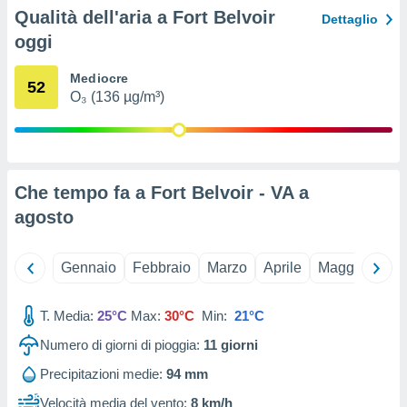
ioni
Qualità dell'aria a Fort Belvoir
Dettaglio
e
à non
oggi
izzata.
utare
Mediocre
52
zione dei
O₃ (136 µg/m³)
 al
ito Web
questo
ento
Che tempo fa a Fort Belvoir - VA a
 il
agosto
o
Gennaio
Febbraio
Marzo
Aprile
Maggio
Giu
, noi e i
rtner
mo
T. Media:
25°C
Max:
30°C
Min:
21°C
tori
Numero di giorni di pioggia:
11
giorni
o
Precipitazioni medie:
94 mm
e simili
viare,
Velocità media del vento:
8 km/h