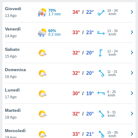
a", è
Giovedi
70%
10
-
34
34°
/
22°
al sito
1.7 mm
km/h
13 Ago
ettando
zione di
Venerdì
60%
13
-
35
okie,
33°
/
23°
0.2 mm
km/h
14 Ago
dei nostri
che ci
no di
Sabato
12
-
24
32°
/
20°
 e
km/h
15 Ago
e il
amento
Domenica
11
-
31
 Web,
32°
/
20°
km/h
16 Ago
i
re un
Lunedì
pecifico
9
-
25
30°
/
19°
km/h
arti la
17 Ago
à o
i
Martedì
9
-
31
zzati
32°
/
20°
km/h
18 Ago
 di esso.
sultare
Mercoledì
15
-
39
33°
/
21°
km/h
oni nella
19 Ago