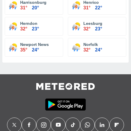
Harrisonburg
Henrico
31°
20°
31°
22°
Herndon
Leesburg
32°
23°
32°
23°
Newport News
Norfolk
35°
24°
32°
24°