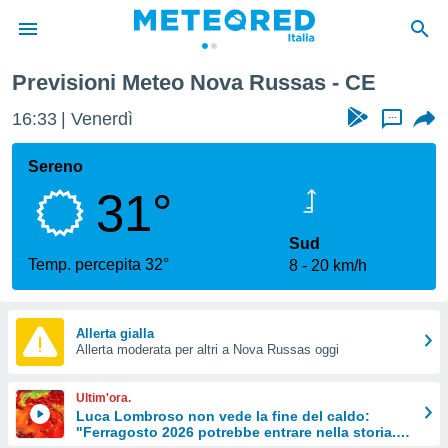
Previsioni Meteo Nova Russas - CE
tiva
rivacy
16:33
Venerdì
...
ti di
net
Sereno
net)
31°
i
 da
nisti per
Sud
 che le
Temp. percepita 32°
8
20 km/h
ioni
iano di
È
Allerta gialla
 a
Allerta moderata per altri a Nova Russas oggi
ito Web
do le
Ultim'ora.
opzioni:
Luca Lombroso non vede la fine del caldo:
"Ferragosto 2026 potrebbe entrare nella storia.
 i