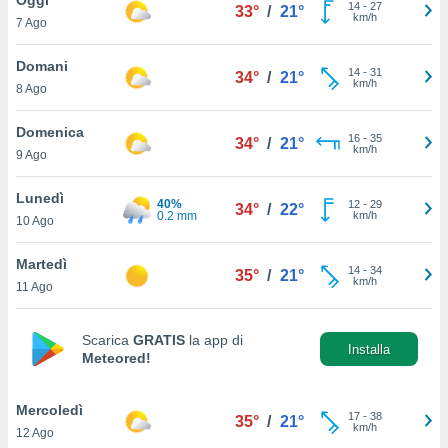
a", è
14
-
27
33°
/
21°
km/h
7 Ago
al sito
ettando
Domani
14
-
31
34°
/
21°
zione di
km/h
8 Ago
okie,
dei nostri
Domenica
16
-
35
che ci
34°
/
21°
km/h
9 Ago
no di
 e
e il
Lunedì
40%
12
-
29
34°
/
22°
amento
0.2 mm
km/h
10 Ago
 Web,
i
Martedì
14
-
34
re un
35°
/
21°
km/h
11 Ago
pecifico
arti la
à o
Scarica
GRATIS
la app di
i
Installa
Meteored!
zzati
 di esso.
sultare
Mercoledì
17
-
38
35°
/
21°
km/h
12 Ago
oni nella