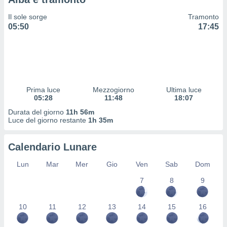
 profili
lezione
Il sole sorge
Tramonto
cità
05:50
17:45
izzata,
fili per
izzazione
nuti,
 profili
Prima luce
Mezzogiorno
Ultima luce
lezione
05:28
11:48
18:07
uti
zzati,
Durata del giorno
11h 56m
Luce del giorno restante
1h 35m
 le
ni degli
 misurare
Calendario Lunare
zioni dei
,
Lun
Mar
Mer
Gio
Ven
Sab
Dom
ere il
7
8
9
so
he o la
10
11
12
13
14
15
16
ione di
enienti
diverse,