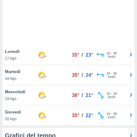
puoi
re ad
 al
ito web
et. In
aso ti
mo che
installati
okie
Lunedì
16
-
40
35°
/
23°
i per
km/h
17 Ago
 la
one nel
Martedì
15
-
36
 non
35°
/
24°
km/h
18 Ago
utilizzati
er
e il
Mercoledì
10
-
29
36°
/
21°
amento o
km/h
19 Ago
rare
à o
Giovedi
16
-
39
i
35°
/
22°
km/h
20 Ago
zzati,
 potrai
are
Grafici del tempo