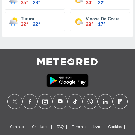
35°
23°
34°
22°
Tururu
Vicosa Do Ceara
32°
22°
29°
17°
Contatto
Chi siamo
FAQ
Termini di utilizzo
Cookies