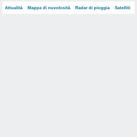
Attualità
Mappa di nuvolosità
Radar di pioggia
Satelliti
i nostri
artner