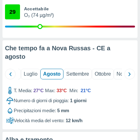
ioni
" o
Accettabile
tra
29
O₃ (74 µg/m³)
sui cookie
o sito
nostri
Che tempo fa a Nova Russas - CE a
mo il
agosto
te
ento dei
Giugno
Luglio
Agosto
Settembre
Ottobre
Novembre
re
ioni su
vo e/o
T. Media:
27°C
Max:
33°C
Min:
21°C
i,
Numero di giorni di pioggia:
1
giorni
 dati
er la
Precipitazioni medie:
5 mm
 della
à, creare
Velocità media del vento:
12 km/h
r la
à
izzata,
Alba e tramonto