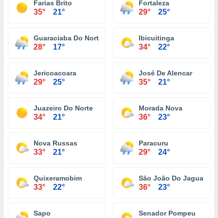
Farias Brito
Fortaleza
35°
21°
29°
25°
Guaraciaba Do Norte
Ibicuitinga
28°
17°
34°
22°
Jericoacoara
José De Alencar
29°
25°
35°
21°
Juazeiro Do Norte
Morada Nova
34°
21°
36°
23°
Nova Russas
Paracuru
33°
21°
29°
24°
Quixeramobim
São João Do Jaguaribe
33°
22°
36°
23°
Sapo
Senador Pompeu