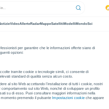
Notizie
Video
Allerte
Radar
Mappe
Satelliti
Modelli
Mondo
Sci
fessionisti per garantire che le informazioni offerte siano di
guenti opzioni:
ccolte tramite cookie o tecnologie simili, ci consente di
n elevati standard di qualità senza alcun costo.
enkirchen
re al sito Web accettando l'installazione di tutti i cookie, nostri
 il comportamento sul sito Web, nonché di sviluppare un profilo
...
asati su di esso. Puoi consultare maggiori informazioni nella
si momento premendo il pulsante
Impostazioni cookie
che appare
Per ora
Intervalli nuvolosi nelle prossime
ore