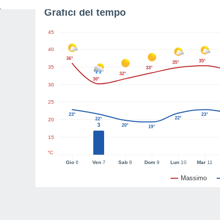
Grafici del tempo
45
40
36°
35°
35°
35
33°
32°
30°
30
25
23°
23°
22°
22°
20
3
20°
19°
15
°C
Gio
6
Ven
7
Sab
8
Dom
9
Lun
10
Mar
11
Massimo