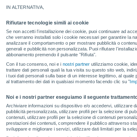
35°
IN ALTERNATIVA,
Rifiutare tecnologie simili ai cookie
UV
7 Alto
Se non accetti l'installazione dei cookie, puoi continuare ad acc
Temp. percepita 35°
FPS
15-25
che verranno installati solo i cookie necessari per garantire la n
analizzare il comportamento o per mostrare pubblicità o contenut
generali e pubblicità non personalizzata. Puoi rifiutare l'install
abbonamento premendo il pulsante "Rifiuta".
Ultim'ora.
Il fenomeno El Niño sta tornando: "L'interrutt
Con il tuo consenso, noi e i
nostri partner
utilizziamo cookie, iden
sta azionando proprio ora" – ecco cosa ci asp
trattare dati personali quali la tua visita su questo sito web, indiri
in inverno
i tuoi dati personali sulla base di un interesse legittimo, al quale
Il Meteo 1 - 7
Attualità
Mappa di nuvolosità
Radar 
al trattamento dei dati in qualsiasi momento facendo clic su "
Imp
Noi e i nostri partner eseguiamo il seguente trattamento
Domani
Sabato
D
Oggi
Archiviare informazioni su dispositivo e/o accedervi, utilizzare dati
pubblicità personalizzata, utilizzare profili per la selezione di pu
7 Ago
8 Ago
6 Ago
contenuti, utilizzare profili per la selezione di contenuti personal
prestazioni dei contenuti, comprendere il pubblico attraverso stat
sviluppare e migliorare i servizi, utilizzare dati limitati per la sel
70%