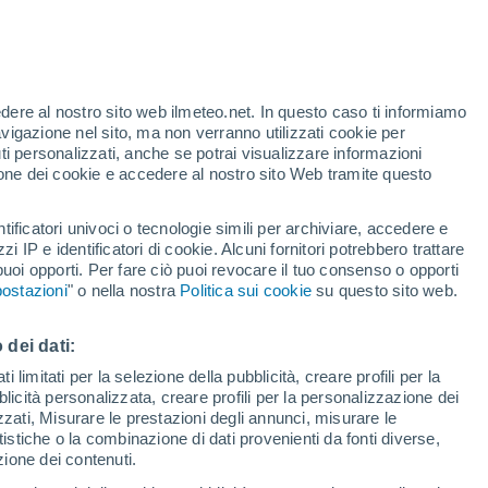
Allerta arancione
Allerta importante per alte
temperature a Frauenkirchen oggi
edere al nostro sito web ilmeteo.net. In questo caso ti informiamo
avigazione nel sito, ma non verranno utilizzati cookie per
i personalizzati, anche se potrai visualizzare informazioni
azione dei cookie e accedere al nostro sito Web tramite questo
ore si
tificatori univoci o tecnologie simili per archiviare, accedere e
etta
zzi IP e identificatori di cookie. Alcuni fornitori potrebbero trattare
 puoi opporti. Per fare ciò puoi revocare il tuo consenso o opporti
di pioggia
Satelliti
Modelli
ostazioni
" o nella nostra
Politica sui cookie
su questo sito web.
 dei dati:
omenica
Lunedì
Martedì
Mercoledì
 limitati per la selezione della pubblicità, creare profili per la
bblicità personalizzata, creare profili per la personalizzazione dei
9 Ago
10 Ago
11 Ago
12 Ago
izzati, Misurare le prestazioni degli annunci, misurare le
istiche o la combinazione di dati provenienti da fonti diverse,
ezione dei contenuti.