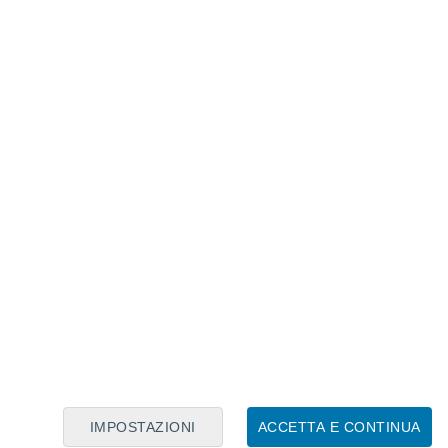
Calendario Lunare
Lun
Mar
Mer
Gio
Ven
Sab
Dom
6
7
8
9
10
11
12
13
14
15
16
17
18
19
IMPOSTAZIONI
ACCETTA E CONTINUA