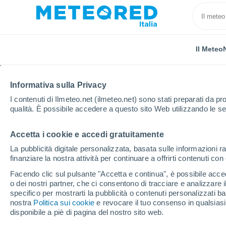
Il Meteo
Informativa sulla Privacy
I contenuti di Ilmeteo.net (ilmeteo.net) sono stati preparati da pro
qualità. È possibile accedere a questo sito Web utilizzando le se
Accetta i cookie e accedi gratuitamente
Home
Austria
Burgenland
Frauenkirchen
La pubblicità digitale personalizzata, basata sulle informazioni ra
finanziare la nostra attività per continuare a offrirti contenuti co
Previsioni Meteo Frau
Facendo clic sul pulsante "Accetta e continua", è possibile accede
o dei nostri partner, che ci consentono di tracciare e analizzare
13:05
Giovedi
specifico per mostrarti la pubblicità o contenuti personalizzati b
nostra
Politica sui cookie
e revocare il tuo consenso in qualsia
disponibile a piè di pagina del nostro sito web.
Nubi sparse