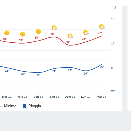
15
37°
36°
35°
34°
34°
33°
32°
10
23°
5
22°
22°
21°
20°
20°
19°
mm
Mer
12
Gio
13
Ven
14
Sab
15
Dom
16
Lun
17
Mar
18
Minimo
Pioggia