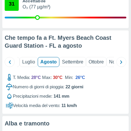
Accettabile
31
ioni
" o
O₃ (77 µg/m³)
tra
sui cookie
o sito
Che tempo fa a Ft. Myers Beach Coast
nostri
Guard Station - FL a
agosto
mo il
te
ento dei
Giugno
Luglio
Agosto
Settembre
Ottobre
Novembre
re
T. Media:
28°C
Max:
30°C
Min:
26°C
ioni su
vo e/o
Numero di giorni di pioggia:
22
giorni
i,
 dati
Precipitazioni medie:
141 mm
er la
Velocità media del vento:
11 km/h
 della
à, creare
r la
Alba e tramonto
à
izzata,