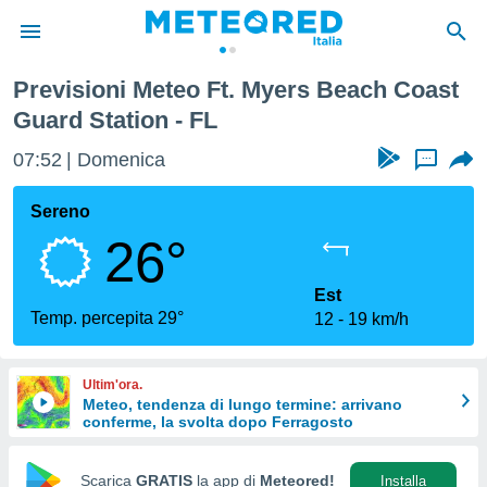
 Guard Station
Previsioni Meteo Ft. Myers Beach Coast
tiva
Guard Station - FL
rivacy
ti di
07:52
Domenica
...
net
net)
Sereno
i
 da
26°
nisti per
 che le
Est
ioni
Temp. percepita 29°
iano di
12
19 km/h
È
 a
Ultim'ora.
ito Web
Meteo, tendenza di lungo termine: arrivano
do le
conferme, la svolta dopo Ferragosto
opzioni:
Scarica
GRATIS
la app di
Meteored!
Installa
 i