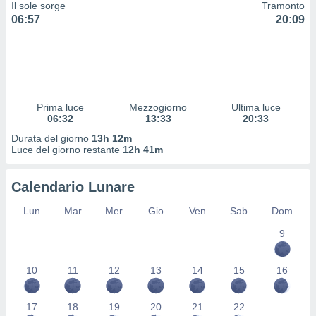
Il sole sorge
Tramonto
 profili
06:57
20:09
lezione
cità
izzata,
fili per
izzazione
nuti,
Prima luce
Mezzogiorno
Ultima luce
 profili
06:32
13:33
20:33
lezione
Durata del giorno
13h 12m
uti
Luce del giorno restante
12h 41m
zzati,
 le
ni degli
Calendario Lunare
 misurare
zioni dei
Lun
Mar
Mer
Gio
Ven
Sab
Dom
,
9
ere il
so
10
11
12
13
14
15
16
he o la
ione di
enienti
17
18
19
20
21
22
diverse,