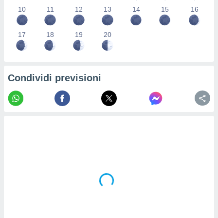
re e
10
11
12
13
14
15
16
e i
tilizzare
17
18
19
20
ati per la
e dei
.
Condividi previsioni
izzazione
azione
o la
e del
vo,
à e
i
zzati,
one delle
ni dei
 e degli
 ricerche
ico,
di