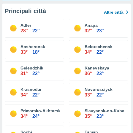
Principali città
Altre città
Adler
Anapa
28°
22°
32°
23°
Apsheronsk
Belorechensk
33°
18°
34°
22°
Gelendzhik
Kanevskaya
31°
22°
36°
23°
Krasnodar
Novorossiysk
34°
22°
33°
22°
Primorsko-Akhtarsk
Slavyansk-on-Kuban
34°
24°
35°
23°
Sochi
Taman