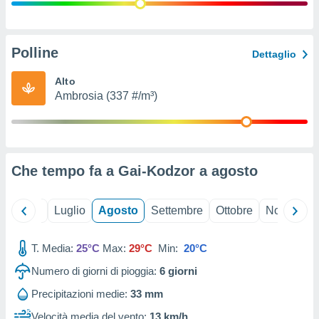
ioni
" o
tra
sui cookie
o sito
Polline
Dettaglio
Alto
nostri
Ambrosia (337 #/m³)
mo il
te
ento dei
Che tempo fa a Gai-Kodzor a
agosto
re
ioni su
vo e/o
Giugno
Luglio
Agosto
Settembre
Ottobre
Novembre
i,
 dati
er la
T. Media:
25°C
Max:
29°C
Min:
20°C
 della
Numero di giorni di pioggia:
6
giorni
à, creare
r la
Precipitazioni medie:
33 mm
à
izzata,
Velocità media del vento:
13 km/h