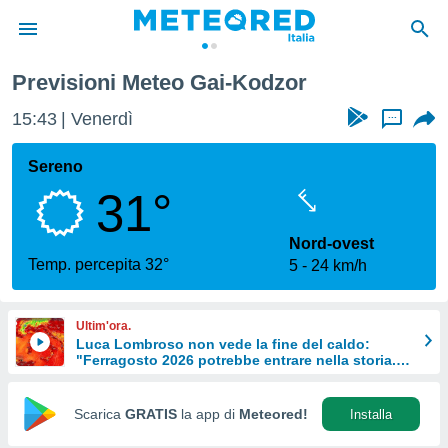
Previsioni Meteo Gai-Kodzor
tiva
rivacy
15:43
Venerdì
...
ti di
net
Sereno
net)
31°
i
 da
nisti per
Nord-ovest
 che le
Temp. percepita 32°
5
24 km/h
ioni
iano di
È
Ultim'ora.
Luca Lombroso non vede la fine del caldo:
 a
"Ferragosto 2026 potrebbe entrare nella storia.
ito Web
Ecco perché."
do le
opzioni:
Scarica
GRATIS
la app di
Meteored!
Installa
 i