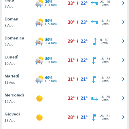
30%
a", è
23
-
45
33°
/
22°
0.3 mm
km/h
7 Ago
al sito
ettando
Domani
50%
16
-
31
30°
/
23°
zione di
0.5 mm
km/h
8 Ago
okie,
dei nostri
Domenica
80%
9
-
30
che ci
29°
/
22°
3.4 mm
km/h
9 Ago
no di
 e
e il
Lunedì
80%
15
-
34
31°
/
22°
amento
1.3 mm
km/h
10 Ago
 Web,
i
Martedì
60%
15
-
32
re un
31°
/
21°
0.7 mm
km/h
11 Ago
pecifico
arti la
Mercoledì
à o
16
-
36
32°
/
21°
km/h
i
12 Ago
zzati
 di esso.
Giovedi
23
-
51
sultare
28°
/
21°
km/h
13 Ago
oni nella