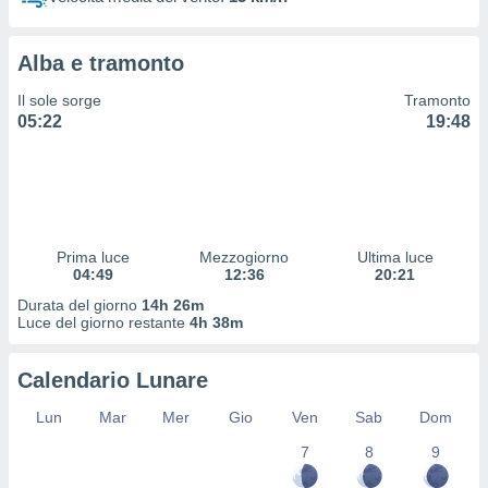
 profili
lezione
cità
Alba e tramonto
izzata,
fili per
Il sole sorge
Tramonto
05:22
19:48
izzazione
nuti,
 profili
lezione
uti
zzati,
Prima luce
Mezzogiorno
Ultima luce
 le
04:49
12:36
20:21
ni degli
 misurare
Durata del giorno
14h 26m
zioni dei
Luce del giorno restante
4h 38m
,
ere il
Calendario Lunare
so
Lun
Mar
Mer
Gio
Ven
Sab
Dom
he o la
ione di
7
8
9
enienti
diverse,