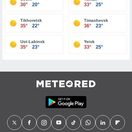
30°
20°
33°
25°
Tikhoretsk
Timashevsk
35°
22°
36°
23°
Ust-Labinsk
Yeisk
35°
23°
33°
25°