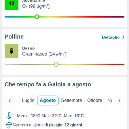
Accettabile
40
ioni
" o
O₃ (99 µg/m³)
tra
sui cookie
o sito
Polline
nostri
Dettaglio
mo il
Basso
te
Graminacee (14 #/m³)
ento dei
re
ioni su
vo e/o
Che tempo fa a Gaiola a
agosto
i,
 dati
er la
Giugno
Luglio
Agosto
Settembre
Ottobre
Novembre
 della
à, creare
r la
T. Media:
18°C
Max:
22°C
Min:
13°C
à
Numero di giorni di pioggia:
12
giorni
izzata,