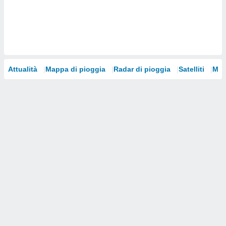
i nostri
artner
Attualità
Mappa di pioggia
Radar di pioggia
Satelliti
Mod