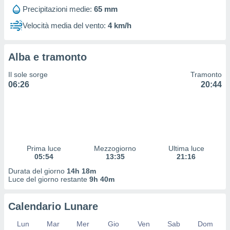
 profili
Precipitazioni medie:
65 mm
lezione
cità
Velocità media del vento:
4 km/h
izzata,
fili per
Alba e tramonto
izzazione
nuti,
Il sole sorge
Tramonto
 profili
06:26
20:44
lezione
uti
zzati,
 le
ni degli
 misurare
Prima luce
Mezzogiorno
Ultima luce
zioni dei
05:54
13:35
21:16
,
ere il
Durata del giorno
14h 18m
Luce del giorno restante
9h 40m
so
he o la
Calendario Lunare
ione di
enienti
Lun
Mar
Mer
Gio
Ven
Sab
Dom
diverse,