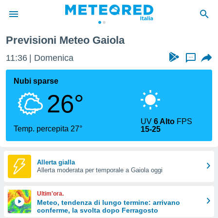
Previsioni Meteo Gaiola
tiva
rivacy
11:36
Domenica
...
ti di
net
Nubi sparse
net)
26°
i
 da
nisti per
UV
6 Alto
FPS
 che le
Temp. percepita 27°
15-25
ioni
iano di
È
Allerta gialla
 a
Allerta moderata per temporale a Gaiola oggi
ito Web
do le
Ultim'ora.
opzioni:
Meteo, tendenza di lungo termine: arrivano
conferme, la svolta dopo Ferragosto
 i