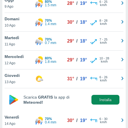
80%
a", è
6
-
25
28°
/
19°
1.5 mm
km/h
9 Ago
al sito
ettando
Domani
70%
8
-
28
30°
/
18°
zione di
1.4 mm
km/h
10 Ago
okie,
dei nostri
Martedì
70%
7
-
25
che ci
29°
/
18°
0.7 mm
km/h
11 Ago
no di
 e
e il
Mercoledì
80%
10
-
28
29°
/
19°
amento
1.8 mm
km/h
12 Ago
 Web,
i
Giovedi
6
-
26
re un
31°
/
19°
km/h
13 Ago
pecifico
arti la
à o
Scarica
GRATIS
la app di
i
Installa
Meteored!
zzati
 di esso.
sultare
Venerdì
70%
6
-
30
30°
/
19°
0.4 mm
km/h
14 Ago
oni nella