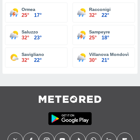
Ormea
Racconigi
25°
17°
32°
22°
Saluzzo
Sampeyre
32°
23°
25°
18°
Savigliano
Villanova Mondovì
32°
22°
30°
21°