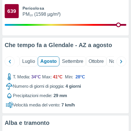
ioni
" o
Pericolosa
tra
639
PM₁₀ (1598 µg/m³)
sui cookie
o sito
nostri
Che tempo fa a Glendale - AZ a
agosto
mo il
te
ento dei
Giugno
Luglio
Agosto
Settembre
Ottobre
Novembre
re
T. Media:
34°C
Max:
41°C
Min:
28°C
ioni su
vo e/o
Numero di giorni di pioggia:
4
giorni
i,
 dati
Precipitazioni medie:
29 mm
er la
Velocità media del vento:
7 km/h
 della
à, creare
r la
Alba e tramonto
à
izzata,