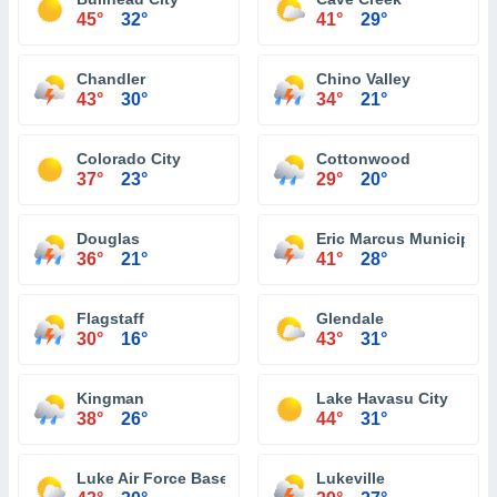
45°
32°
41°
29°
Chandler
Chino Valley
43°
30°
34°
21°
Colorado City
Cottonwood
37°
23°
29°
20°
Douglas
Eric Marcus Municipal A
36°
21°
41°
28°
Flagstaff
Glendale
30°
16°
43°
31°
Kingman
Lake Havasu City
38°
26°
44°
31°
Luke Air Force Base
Lukeville