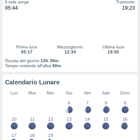
Il sole sorge
Tramonto
 profili
05:44
19:23
lezione
cità
izzata,
fili per
izzazione
nuti,
Prima luce
Mezzogiorno
Ultima luce
 profili
05:17
12:34
19:50
lezione
Durata del giorno
13h 39m
uti
Tempo restante all'alba
40m
zzati,
 le
ni degli
Calendario Lunare
 misurare
zioni dei
Lun
Mar
Mer
Gio
Ven
Sab
Dom
,
6
7
8
9
ere il
so
10
11
12
13
14
15
16
he o la
ione di
enienti
17
18
19
diverse,