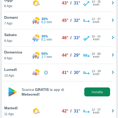
a", è
13
-
35
43°
/
31°
km/h
6 Ago
al sito
ettando
Domani
30%
12
-
37
45°
/
32°
zione di
0.2 mm
km/h
7 Ago
okie,
dei nostri
Sabato
30%
15
-
41
che ci
46°
/
33°
0.1 mm
km/h
8 Ago
no di
 e
e il
Domenica
50%
24
-
80
44°
/
29°
amento
1.7 mm
km/h
9 Ago
 Web,
i
Lunedì
13
-
39
re un
41°
/
30°
km/h
10 Ago
pecifico
arti la
à o
Scarica
GRATIS
la app di
i
Installa
Meteored!
zzati
 di esso.
sultare
Martedì
12
-
37
42°
/
31°
km/h
11 Ago
oni nella