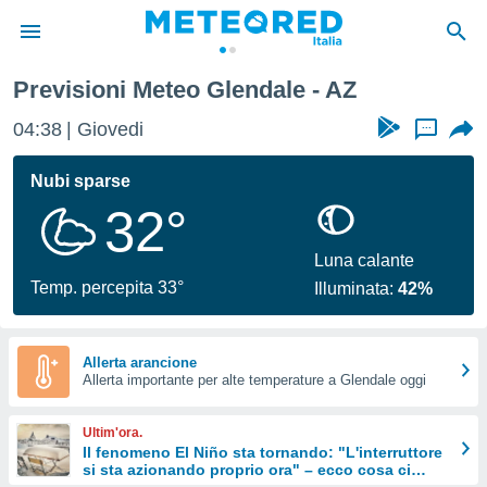
Previsioni Meteo Glendale - AZ
tiva
rivacy
04:38
Giovedi
...
ti di
net
Nubi sparse
net)
32°
i
 da
nisti per
Luna calante
 che le
Temp. percepita 33°
Illuminata:
42%
ioni
iano di
È
Allerta arancione
 a
Allerta importante per alte temperature a Glendale oggi
ito Web
do le
Ultim'ora.
opzioni:
Il fenomeno El Niño sta tornando: "L'interruttore
si sta azionando proprio ora" – ecco cosa ci
 i