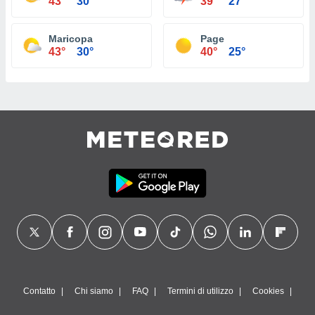
43°
30°
39°
27°
Maricopa
Page
43°
30°
40°
25°
Contatto
Chi siamo
FAQ
Termini di utilizzo
Cookies