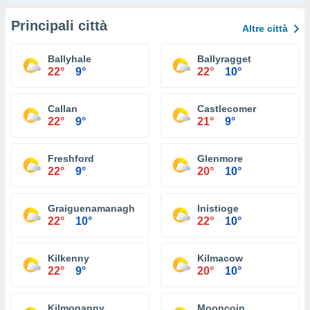
Principali città
Altre città
Ballyhale
Ballyragget
22°
9°
22°
10°
Callan
Castlecomer
22°
9°
21°
9°
Freshford
Glenmore
22°
9°
20°
10°
Graiguenamanagh
Inistioge
22°
10°
22°
10°
Kilkenny
Kilmacow
22°
9°
20°
10°
Kilmoganny
Mooncoin