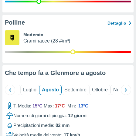
ioni
" o
tra
sui cookie
o sito
Polline
Dettaglio
Moderato
nostri
Graminacee (28 #/m³)
mo il
te
ento dei
Che tempo fa a Glenmore a
agosto
re
ioni su
vo e/o
Giugno
Luglio
Agosto
Settembre
Ottobre
Novembre
i,
 dati
er la
T. Media:
15°C
Max:
17°C
Min:
13°C
 della
Numero di giorni di pioggia:
12
giorni
à, creare
r la
Precipitazioni medie:
82 mm
à
izzata,
Velocità media del vento:
17 km/h