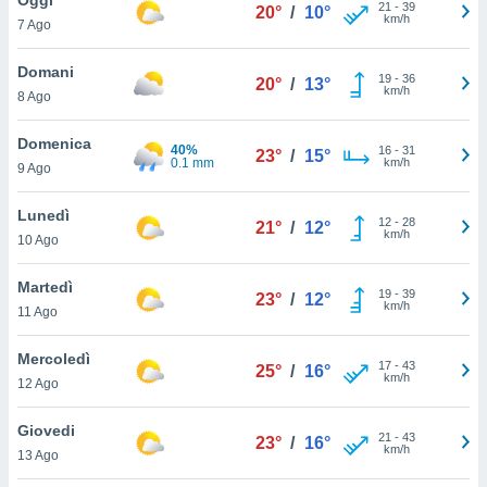
a", è
21
-
39
20°
/
10°
km/h
7 Ago
al sito
ettando
Domani
19
-
36
20°
/
13°
zione di
km/h
8 Ago
okie,
dei nostri
Domenica
40%
16
-
31
che ci
23°
/
15°
0.1 mm
km/h
9 Ago
no di
 e
e il
Lunedì
12
-
28
21°
/
12°
amento
km/h
10 Ago
 Web,
i
Martedì
19
-
39
re un
23°
/
12°
km/h
11 Ago
pecifico
arti la
Mercoledì
à o
17
-
43
25°
/
16°
km/h
i
12 Ago
zzati
 di esso.
Giovedi
21
-
43
sultare
23°
/
16°
km/h
13 Ago
oni nella