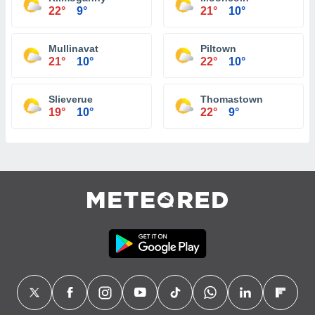
22°
9°
21°
10°
Mullinavat
Piltown
21°
10°
22°
10°
Slieverue
Thomastown
19°
10°
22°
9°