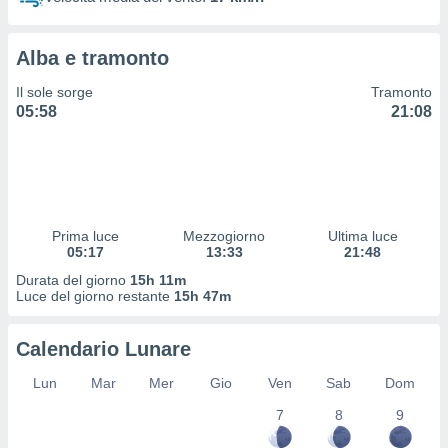
 profili
lezione
cità
Alba e tramonto
izzata,
fili per
Il sole sorge
Tramonto
05:58
21:08
izzazione
nuti,
 profili
lezione
uti
zzati,
Prima luce
Mezzogiorno
Ultima luce
 le
05:17
13:33
21:48
ni degli
 misurare
Durata del giorno
15h 11m
zioni dei
Luce del giorno restante
15h 47m
,
ere il
Calendario Lunare
so
Lun
Mar
Mer
Gio
Ven
Sab
Dom
he o la
ione di
7
8
9
enienti
diverse,