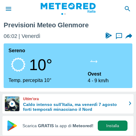
Previsioni Meteo Glenmore
tiva
rivacy
06:02
Venerdì
...
ti di
net
Sereno
net)
10°
i
 da
nisti per
Ovest
 che le
Temp. percepita 10°
4
9 km/h
ioni
iano di
È
Ultim’ora
Caldo intenso sull’Italia, ma venerdì 7 agosto
 a
forti temporali minacciano il Nord
ito Web
do le
opzioni:
Scarica
GRATIS
la app di
Meteored!
Installa
 i