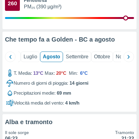
Pericolosa
260
ioni
" o
PM₂₅ (390 µg/m³)
tra
sui cookie
o sito
Che tempo fa a Golden - BC a
agosto
nostri
mo il
Giugno
Luglio
Agosto
Settembre
Ottobre
Novembre
te
ento dei
T. Media:
13°C
Max:
20°C
Min:
6°C
re
Numero di giorni di pioggia:
14
giorni
ioni su
vo e/o
Precipitazioni medie:
69 mm
i,
 dati
Velocità media del vento:
4 km/h
er la
 della
à, creare
Alba e tramonto
r la
à
Il sole sorge
Tramonto
izzata,
06:23
21:22