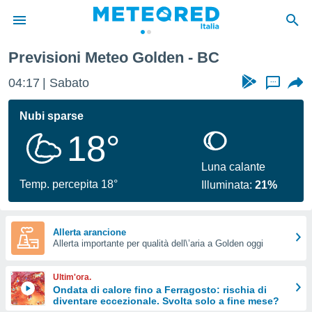
Previsioni Meteo Golden - BC
tiva
rivacy
04:17
Sabato
...
ti di
net
Nubi sparse
net)
18°
i
 da
nisti per
Luna calante
 che le
Temp. percepita 18°
Illuminata:
21%
ioni
iano di
È
Allerta arancione
 a
Allerta importante per qualità dell\’aria a Golden oggi
ito Web
do le
Ultim'ora.
opzioni:
Ondata di calore fino a Ferragosto: rischia di
diventare eccezionale. Svolta solo a fine mese?
 i