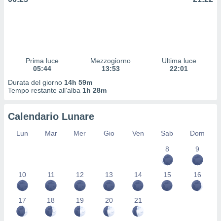
 profili
lezione
cità
izzata,
fili per
Prima luce
Mezzogiorno
Ultima luce
izzazione
05:44
13:53
22:01
nuti,
 profili
Durata del giorno
14h 59m
lezione
Tempo restante all'alba
1h 28m
uti
zzati,
Calendario Lunare
 le
ni degli
Lun
Mar
Mer
Gio
Ven
Sab
Dom
 misurare
zioni dei
8
9
,
ere il
10
11
12
13
14
15
16
so
he o la
17
18
19
20
21
ione di
enienti
diverse,