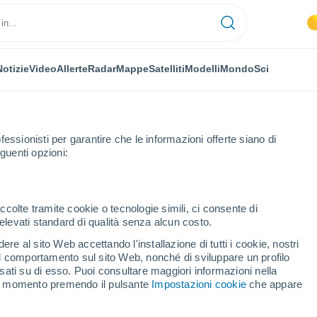
Notizie
Video
Allerte
Radar
Mappe
Satelliti
Modelli
Mondo
Sci
fessionisti per garantire che le informazioni offerte siano di
guenti opzioni:
ccolte tramite cookie o tecnologie simili, ci consente di
n elevati standard di qualità senza alcun costo.
stoke - BC
re al sito Web accettando l'installazione di tutti i cookie, nostri
 il comportamento sul sito Web, nonché di sviluppare un profilo
...
asati su di esso. Puoi consultare maggiori informazioni nella
si momento premendo il pulsante
Impostazioni cookie
che appare
Per ora
Intervalli nuvolosi nelle prossime
ore