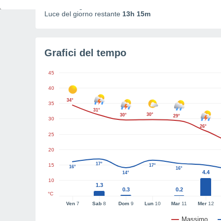
Durata del giorno
15h
Luce del giorno restante
13h 15m
Grafici del tempo
45
40
34°
35
31°
30°
30°
29°
30
26°
25
20
17°
15
17°
16°
16°
4.4
14°
10
1.3
0.3
0.2
°C
Ven
7
Sab
8
Dom
9
Lun
10
Mar
11
Mer
12
Massimo