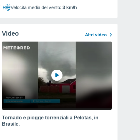
Velocità media del vento:
3 km/h
Video
Altri video
Tornado e piogge torrenziali a Pelotas, in
Brasile.