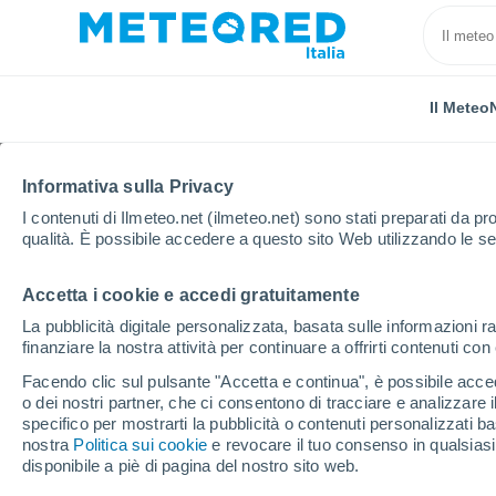
Il Meteo
Informativa sulla Privacy
I contenuti di Ilmeteo.net (ilmeteo.net) sono stati preparati da pro
qualità. È possibile accedere a questo sito Web utilizzando le se
Accetta i cookie e accedi gratuitamente
Home
Canada
Columbia Britannica
Revelstoke
La pubblicità digitale personalizzata, basata sulle informazioni ra
finanziare la nostra attività per continuare a offrirti contenuti co
Previsioni Meteo Revel
Facendo clic sul pulsante "Accetta e continua", è possibile accede
o dei nostri partner, che ci consentono di tracciare e analizzare
07:51
Venerdì
specifico per mostrarti la pubblicità o contenuti personalizzati b
nostra
Politica sui cookie
e revocare il tuo consenso in qualsia
disponibile a piè di pagina del nostro sito web.
Sereno