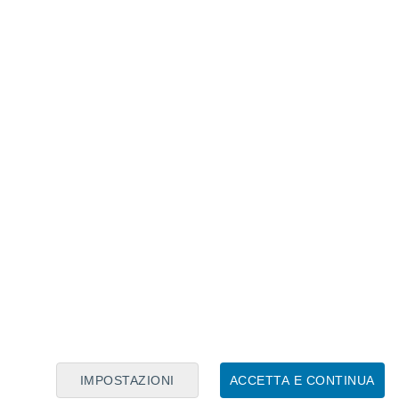
Calendario Lunare
Lun
Mar
Mer
Gio
Ven
Sab
Dom
7
8
9
10
11
12
13
14
15
16
17
18
19
20
IMPOSTAZIONI
ACCETTA E CONTINUA