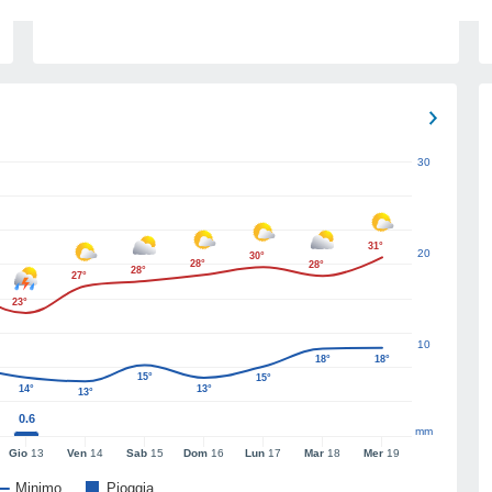
30
31°
20
30°
28°
28°
28°
27°
23°
10
18°
18°
15°
15°
14°
13°
13°
0.6
mm
Gio
13
Ven
14
Sab
15
Dom
16
Lun
17
Mar
18
Mer
19
Minimo
Pioggia