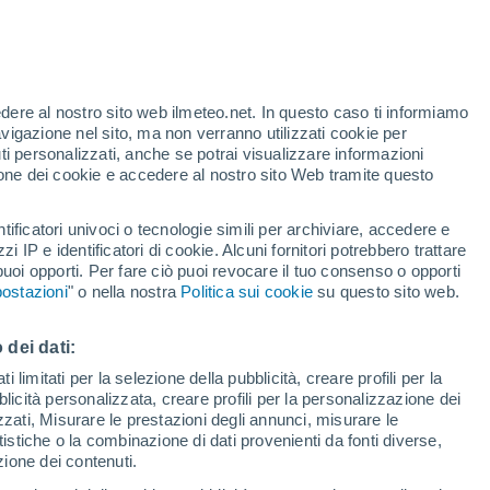
Bollettino neve
Impianti di
Piste aperte
risalita
0 / 42
0 / 5
edere al nostro sito web ilmeteo.net. In questo caso ti informiamo
avigazione nel sito, ma non verranno utilizzati cookie per
Km sciabili
Neve
i personalizzati, anche se potrai visualizzare informazioni
-
-
azione dei cookie e accedere al nostro sito Web tramite questo
Allerta gialla
tificatori univoci o tecnologie simili per archiviare, accedere e
Allerta moderata per qualità dell\’aria
.
a Revelstoke oggi
zzi IP e identificatori di cookie. Alcuni fornitori potrebbero trattare
 puoi opporti. Per fare ciò puoi revocare il tuo consenso o opporti
ostazioni
" o nella nostra
Politica sui cookie
su questo sito web.
di pioggia
Satelliti
Modelli
 dei dati:
 limitati per la selezione della pubblicità, creare profili per la
Lunedì
Martedì
Mercoledì
Giovedi
bblicità personalizzata, creare profili per la personalizzazione dei
10 Ago
11 Ago
12 Ago
13 Ago
izzati, Misurare le prestazioni degli annunci, misurare le
istiche o la combinazione di dati provenienti da fonti diverse,
ezione dei contenuti.