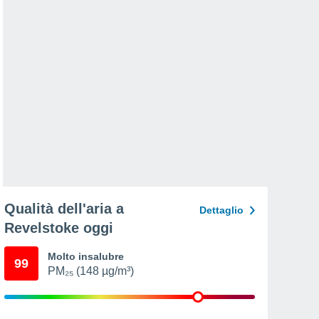
Qualità dell'aria a
Dettaglio
Revelstoke oggi
Molto insalubre
99
PM₂₅ (148 µg/m³)