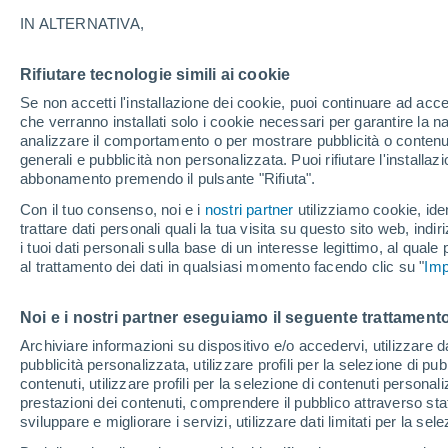
22°
IN ALTERNATIVA,
Rifiutare tecnologie simili ai cookie
Est
Se non accetti l'installazione dei cookie, puoi continuare ad acc
Temp. percepita 22°
0
-
11 km/h
che verranno installati solo i cookie necessari per garantire la n
analizzare il comportamento o per mostrare pubblicità o contenut
generali e pubblicità non personalizzata. Puoi rifiutare l'install
abbonamento premendo il pulsante "Rifiuta".
Ultim'ora.
Luca Lombroso non vede la fine del caldo:
Con il tuo consenso, noi e i
nostri partner
utilizziamo cookie, iden
"Ferragosto 2026 potrebbe entrare nella storia
trattare dati personali quali la tua visita su questo sito web, indiri
Ecco perché."
i tuoi dati personali sulla base di un interesse legittimo, al quale
al trattamento dei dati in qualsiasi momento facendo clic su "
Imp
Il Meteo 1 - 7
Attualità
Mappa di nuvolosità
Radar 
Noi e i nostri partner eseguiamo il seguente trattamento
Archiviare informazioni su dispositivo e/o accedervi, utilizzare dati
Domani
Domenica
Oggi
pubblicità personalizzata, utilizzare profili per la selezione di pu
8 Ago
9 Ago
7 Ago
contenuti, utilizzare profili per la selezione di contenuti personal
prestazioni dei contenuti, comprendere il pubblico attraverso stat
sviluppare e migliorare i servizi, utilizzare dati limitati per la sel