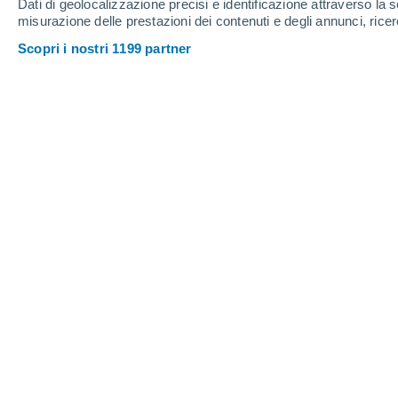
Dati di geolocalizzazione precisi e identificazione attraverso la s
30%
30%
1.3 mm
0.3 mm
misurazione delle prestazioni dei contenuti e degli annunci, ricer
31°
/
17°
30°
/
14°
34°
/
16°
Scopri i nostri 1199 partner
4
-
28
km/h
5
-
27
km/h
5
6
-
35
km/h
Meteo Revelstoke - BC oggi
, 7 agosto
Sereno
22°
08:00
T. Percepita
22°
Nubi sparse
25°
09:00
T. Percepita
26°
Sereno
28°
10:00
T. Percepita
27°
Sereno
30°
11:00
T. Percepita
29°