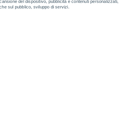
cansione del dispositivo, pubblicità e contenuti personalizzati,
60%
80%
60%
0.2 mm
4.4 mm
0.6 mm
che sul pubblico, sviluppo di servizi.
30°
/
17°
29°
/
16°
26°
/
15°
23°
/
14°
-
26
km/h
7
-
35
km/h
2
-
43
km/h
6
-
33
km/h
Est
1 Basso
0
-
11 km/h
FPS:
no
Sud-est
2 Basso
1
-
13 km/h
FPS:
no
Sud-est
4 Medio
2
-
16 km/h
FPS:
6-10
Sud-est
5 Medio
2
-
18 km/h
FPS:
6-10