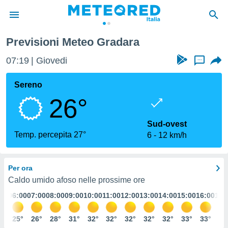
Previsioni Meteo Gradara
tiva
rivacy
07:19
Giovedi
...
ti di
net
Sereno
net)
26°
i
 da
nisti per
Sud-ovest
 che le
Temp. percepita 27°
6
12 km/h
ioni
iano di
È
Per ora
 a
Caldo umido afoso nelle prossime ore
ito Web
:00
06:00
07:00
08:00
09:00
10:00
11:00
12:00
13:00
14:00
15:00
16:00
17:
do le
opzioni:
6°
25°
26°
28°
31°
32°
32°
32°
32°
32°
33°
33°
33
 i