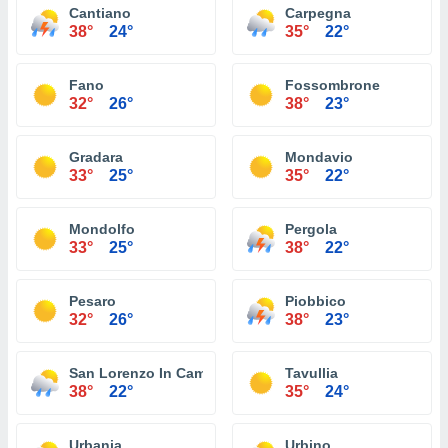
Cantiano
Carpegna
38°
24°
35°
22°
Fano
Fossombrone
32°
26°
38°
23°
Gradara
Mondavio
33°
25°
35°
22°
Mondolfo
Pergola
33°
25°
38°
22°
Pesaro
Piobbico
32°
26°
38°
23°
San Lorenzo In Campo
Tavullia
38°
22°
35°
24°
Urbania
Urbino