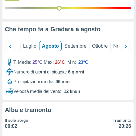
ioni
" o
tra
sui cookie
o sito
Che tempo fa a Gradara a
agosto
nostri
Giugno
Luglio
Agosto
Settembre
Ottobre
Novembre
mo il
te
ento dei
T. Media:
25°C
Max:
26°C
Min:
23°C
Numero di giorni di pioggia:
6
giorni
re
ioni su
Precipitazioni medie:
46 mm
vo e/o
Velocità media del vento:
12 km/h
i,
 dati
er la
Alba e tramonto
 della
à, creare
Il sole sorge
Tramonto
r la
06:02
20:26
à
izzata,