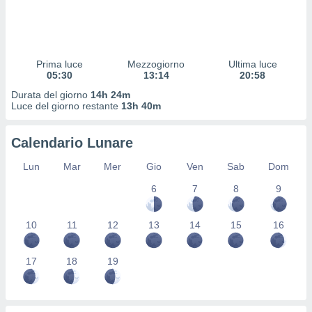
 profili
lezione
cità
izzata,
fili per
Prima luce
Mezzogiorno
Ultima luce
05:30
13:14
20:58
izzazione
Durata del giorno
14h 24m
nuti,
Luce del giorno restante
13h 40m
 profili
lezione
uti
Calendario Lunare
zzati,
 le
Lun
Mar
Mer
Gio
Ven
Sab
Dom
ni degli
6
7
8
9
 misurare
zioni dei
,
10
11
12
13
14
15
16
ere il
so
17
18
19
he o la
ione di
enienti
diverse,