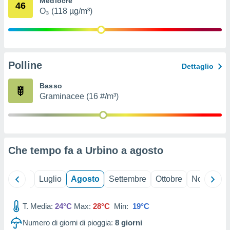
Mediocre
46
ioni
" o
O₃ (118 µg/m³)
tra
sui cookie
o sito
Polline
nostri
Dettaglio
mo il
Basso
te
Graminacee (16 #/m³)
ento dei
re
ioni su
vo e/o
Che tempo fa a Urbino a
agosto
i,
 dati
er la
Giugno
Luglio
Agosto
Settembre
Ottobre
Novembre
 della
à, creare
r la
T. Media:
24°C
Max:
28°C
Min:
19°C
à
Numero di giorni di pioggia:
8
giorni
izzata,