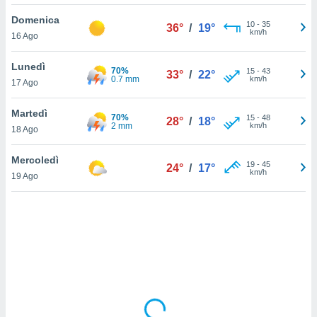
Domenica
sui cookie
10
-
35
36°
/
19°
km/h
16 Ago
e il tuo
 in
Lunedì
70%
15
-
43
33°
/
22°
o
0.7 mm
km/h
17 Ago
 il
Martedì
70%
azioni
15
-
48
28°
/
18°
2 mm
km/h
18 Ago
kie
re
le a piè
Mercoledì
19
-
45
24°
/
17°
 del
km/h
19 Ago
to web.
ATIVA,
e
gie
i cookie
ccetti
zione dei