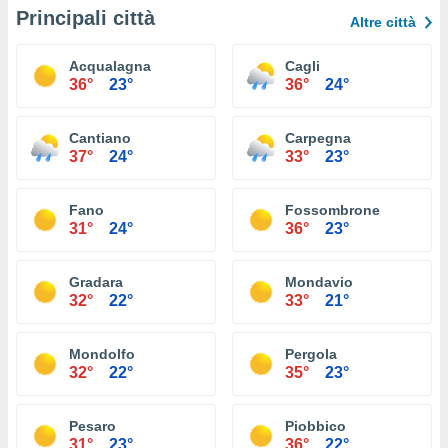
Principali città
Altre città
Acqualagna
Cagli
36°
23°
36°
24°
Cantiano
Carpegna
37°
24°
33°
23°
Fano
Fossombrone
31°
24°
36°
23°
Gradara
Mondavio
32°
22°
33°
21°
Mondolfo
Pergola
32°
22°
35°
23°
Pesaro
Piobbico
31°
23°
36°
22°