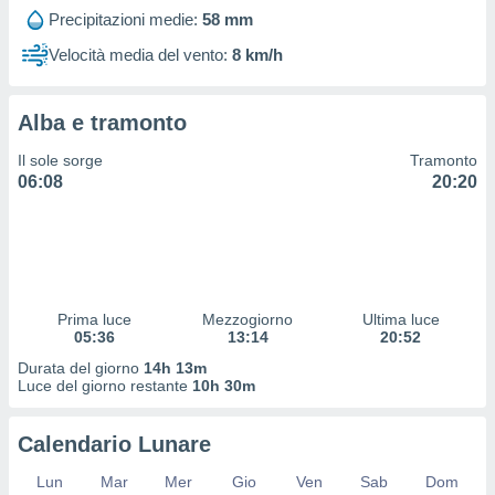
 profili
Precipitazioni medie:
58 mm
lezione
cità
Velocità media del vento:
8 km/h
izzata,
fili per
Alba e tramonto
izzazione
nuti,
Il sole sorge
Tramonto
 profili
06:08
20:20
lezione
uti
zzati,
 le
ni degli
 misurare
Prima luce
Mezzogiorno
Ultima luce
zioni dei
05:36
13:14
20:52
,
ere il
Durata del giorno
14h 13m
Luce del giorno restante
10h 30m
so
he o la
Calendario Lunare
ione di
enienti
Lun
Mar
Mer
Gio
Ven
Sab
Dom
diverse,