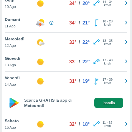
a", è
14
-
34
34°
/
20°
km/h
10 Ago
al sito
ettando
Domani
10
-
28
34°
/
21°
zione di
km/h
11 Ago
okie,
dei nostri
Mercoledì
13
-
35
che ci
33°
/
22°
km/h
12 Ago
no di
 e
e il
Giovedi
17
-
40
33°
/
22°
amento
km/h
13 Ago
 Web,
i
Venerdì
17
-
39
re un
31°
/
19°
km/h
14 Ago
pecifico
arti la
à o
Scarica
GRATIS
la app di
i
Installa
Meteored!
zzati
 di esso.
sultare
Sabato
11
-
32
32°
/
18°
km/h
15 Ago
oni nella