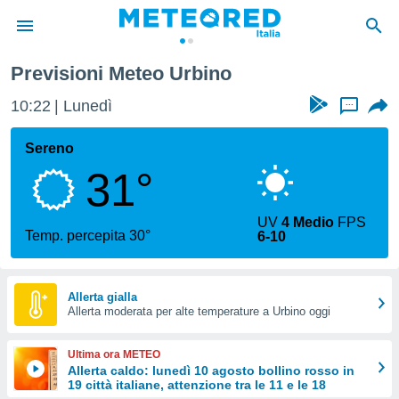
Previsioni Meteo Urbino
tiva
rivacy
10:22
Lunedì
...
ti di
net
Sereno
net)
31°
i
 da
nisti per
UV
4 Medio
FPS
 che le
Temp. percepita 30°
6-10
ioni
iano di
È
Allerta gialla
 a
Allerta moderata per alte temperature a Urbino oggi
ito Web
do le
Ultima ora METEO
opzioni:
Allerta caldo: lunedì 10 agosto bollino rosso in
19 città italiane, attenzione tra le 11 e le 18
 i