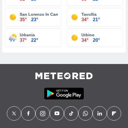
San Lorenzo In Campo
Tavullia
35°
23°
34°
21°
Urbania
Urbino
37°
22°
34°
20°