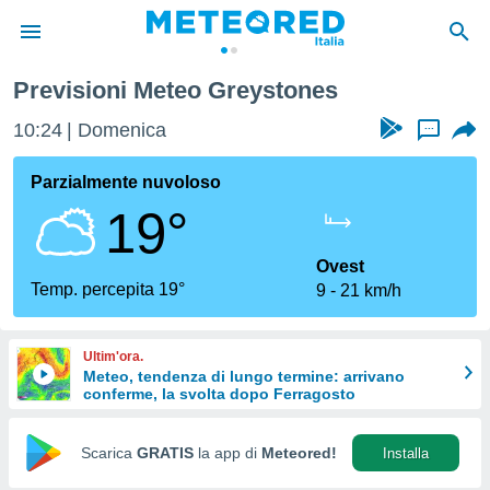
Previsioni Meteo Greystones
tiva
rivacy
10:24
Domenica
...
ti di
net
Parzialmente nuvoloso
net)
19°
i
 da
nisti per
Ovest
 che le
Temp. percepita 19°
9
21 km/h
ioni
iano di
È
Ultim'ora.
Meteo, tendenza di lungo termine: arrivano
 a
conferme, la svolta dopo Ferragosto
ito Web
do le
opzioni:
Scarica
GRATIS
la app di
Meteored!
Installa
 i