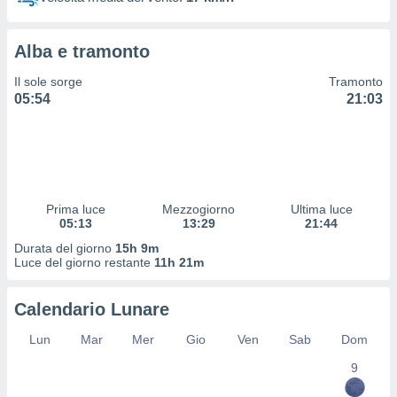
 profili
lezione
cità
Alba e tramonto
izzata,
fili per
Il sole sorge
Tramonto
05:54
21:03
izzazione
nuti,
 profili
lezione
uti
zzati,
Prima luce
Mezzogiorno
Ultima luce
 le
05:13
13:29
21:44
ni degli
 misurare
Durata del giorno
15h 9m
zioni dei
Luce del giorno restante
11h 21m
,
ere il
Calendario Lunare
so
Lun
Mar
Mer
Gio
Ven
Sab
Dom
he o la
ione di
9
enienti
diverse,