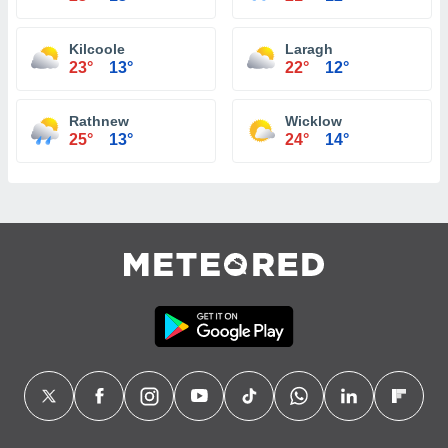
Kilcoole
Laragh
23°
13°
22°
12°
Rathnew
Wicklow
25°
13°
24°
14°