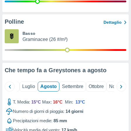
ioni
" o
tra
sui cookie
o sito
Polline
Dettaglio
Basso
nostri
Graminacee (26 #/m³)
mo il
te
ento dei
Che tempo fa a Greystones a
agosto
re
ioni su
vo e/o
Giugno
Luglio
Agosto
Settembre
Ottobre
Novembre
i,
 dati
er la
T. Media:
15°C
Max:
16°C
Min:
13°C
 della
Numero di giorni di pioggia:
14
giorni
à, creare
r la
Precipitazioni medie:
85 mm
à
izzata,
Velocità media del vento:
17 km/h