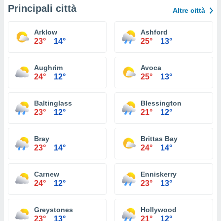
Principali città
Altre città
Arklow
Ashford
23°
14°
25°
13°
Aughrim
Avoca
24°
12°
25°
13°
Baltinglass
Blessington
23°
12°
21°
12°
Bray
Brittas Bay
23°
14°
24°
14°
Carnew
Enniskerry
24°
12°
23°
13°
Greystones
Hollywood
23°
13°
21°
12°