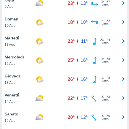
a", è
19
-
37
23°
/
13°
km/h
9 Ago
al sito
ettando
Domani
14
-
32
18°
/
10°
zione di
km/h
10 Ago
okie,
dei nostri
Martedì
23
-
44
che ci
23°
/
11°
km/h
11 Ago
no di
 e
e il
Mercoledì
19
-
38
25°
/
16°
amento
km/h
12 Ago
 Web,
i
Giovedi
13
-
28
re un
26°
/
16°
km/h
13 Ago
pecifico
arti la
Venerdì
à o
15
-
33
22°
/
17°
km/h
i
14 Ago
zzati
 di esso.
Sabato
15
-
30
sultare
20°
/
13°
km/h
15 Ago
oni nella