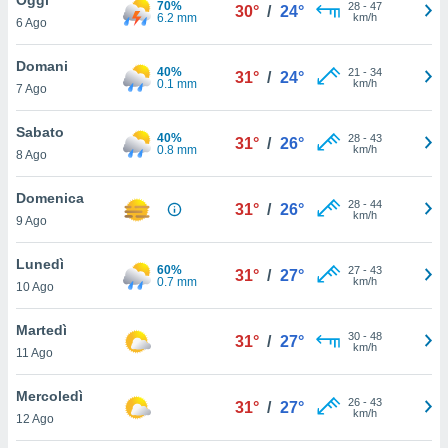
70%
a", è
28
-
47
30°
/
24°
6.2 mm
km/h
6 Ago
al sito
ettando
Domani
40%
21
-
34
31°
/
24°
zione di
0.1 mm
km/h
7 Ago
okie,
dei nostri
Sabato
40%
28
-
43
che ci
31°
/
26°
0.8 mm
km/h
8 Ago
no di
 e
e il
Domenica
28
-
44
31°
/
26°
amento
km/h
9 Ago
 Web,
i
Lunedì
60%
27
-
43
re un
31°
/
27°
0.7 mm
km/h
10 Ago
pecifico
arti la
Martedì
à o
30
-
48
31°
/
27°
km/h
i
11 Ago
zzati
 di esso.
Mercoledì
26
-
43
sultare
31°
/
27°
km/h
12 Ago
oni nella