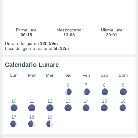
 profili
lezione
cità
izzata,
fili per
Prima luce
Mezzogiorno
Ultima luce
06:15
13:08
20:01
izzazione
Durata del giorno
12h 59m
nuti,
Luce del giorno restante
5h 32m
 profili
lezione
uti
Calendario Lunare
zzati,
 le
Lun
Mar
Mer
Gio
Ven
Sab
Dom
ni degli
 misurare
6
7
8
9
zioni dei
,
10
11
12
13
14
15
16
ere il
so
17
18
19
he o la
ione di
enienti
diverse,