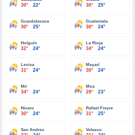
30°
22°
30°
25°
Guardalavaca
Guatemala
30°
25°
30°
24°
Holguín
La Rioja
32°
24°
34°
24°
Levisa
Mayarí
31°
24°
30°
24°
Mir
Moa
34°
24°
29°
23°
Nicaro
Rafael Freyre
30°
24°
31°
25°
San Andres
Velasco