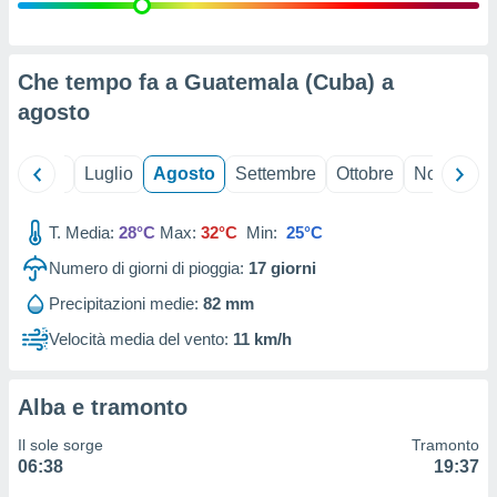
ioni
" o
tra
sui cookie
o sito
Che tempo fa a Guatemala (Cuba) a
agosto
nostri
Giugno
Luglio
Agosto
Settembre
Ottobre
Novembre
mo il
te
ento dei
T. Media:
28°C
Max:
32°C
Min:
25°C
Numero di giorni di pioggia:
17
giorni
re
ioni su
Precipitazioni medie:
82 mm
vo e/o
Velocità media del vento:
11 km/h
i,
 dati
er la
 della
Alba e tramonto
à, creare
r la
Il sole sorge
Tramonto
à
06:38
19:37
izzata,