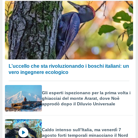
L’uccello che sta rivoluzionando i boschi italiani: un
vero ingegnere ecologico
Gli esperti ispezionano per la prima volta i
ghiacciai del monte Ararat, dove Noè
approdò dopo il Diluvio Universale
Caldo intenso sull’Italia, ma venerdì 7
agosto forti temporali minacciano il Nord