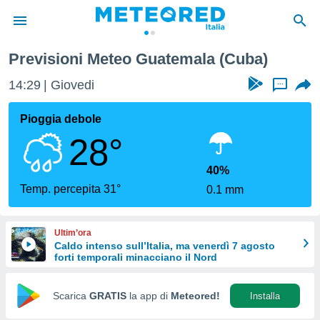
Previsioni Meteo Guatemala (Cuba)
tiva
rivacy
14:29
Giovedi
...
ti di
net
Pioggia debole
net)
28°
i
 da
nisti per
40%
 che le
Temp. percepita 31°
0.1 mm
ioni
iano di
È
Ultim’ora
Caldo intenso sull’Italia, ma venerdì 7 agosto
 a
forti temporali minacciano il Nord
ito Web
do le
opzioni:
Scarica
GRATIS
la app di
Meteored!
Installa
 i