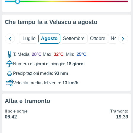
ioni
" o
tra
sui cookie
o sito
Che tempo fa a Velasco a
agosto
nostri
Giugno
Luglio
Agosto
Settembre
Ottobre
Novembre
mo il
T. Media:
28°C
Max:
32°C
Min:
25°C
te
ento dei
Numero di giorni di pioggia:
18
giorni
Precipitazioni medie:
93 mm
re
ioni su
Velocità media del vento:
13 km/h
vo e/o
i,
 dati
Alba e tramonto
er la
 della
Il sole sorge
Tramonto
à, creare
06:42
19:39
r la
à
izzata,