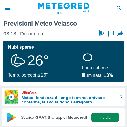
Previsioni Meteo Velasco
tiva
rivacy
03:18
Domenica
...
ti di
net
Nubi sparse
net)
26°
i
 da
nisti per
Luna calante
 che le
Temp. percepita 29°
Illuminata:
13%
ioni
iano di
È
Ultim'ora.
Meteo, tendenza di lungo termine: arrivano
 a
conferme, la svolta dopo Ferragosto
ito Web
do le
opzioni:
Scarica
GRATIS
la app di
Meteored!
Installa
 i