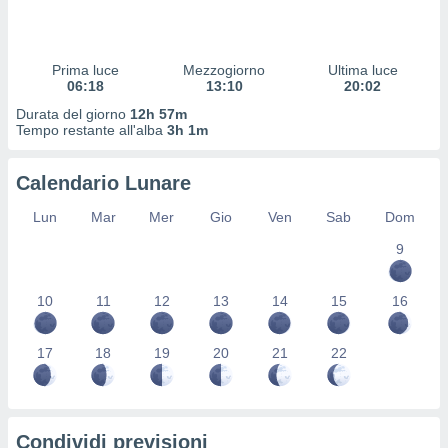
 profili
lezione
cità
izzata,
Prima luce
Mezzogiorno
Ultima luce
fili per
06:18
13:10
20:02
Durata del giorno
12h 57m
izzazione
Tempo restante all'alba
3h 1m
nuti,
 profili
Calendario Lunare
lezione
uti
Lun
Mar
Mer
Gio
Ven
Sab
Dom
zzati,
 le
9
ni degli
 misurare
zioni dei
10
11
12
13
14
15
16
,
ere il
17
18
19
20
21
22
so
he o la
ione di
enienti
Condividi previsioni
diverse,