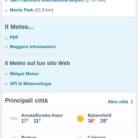
San Francisco International Airport
(17.67 km)
Menlo Park
(21.8 km)
Il Meteo...
PDF
Maggiori informazioni
Il Meteo sul tuo sito Web
Widget Meteo
API di Meteorologia
Principali città
Altre città
Arcata/Eureka Airport
Bakersfield
17°
11°
36°
19°
Bishop
Calexico