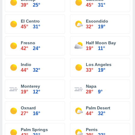
39°
25°
45°
31°
El Centro
Escondido
45°
31°
32°
19°
Fresno
Half Moon Bay
42°
24°
19°
11°
Indio
Los Angeles
44°
32°
33°
19°
Monterey
Napa
19°
12°
28°
9°
Oxnard
Palm Desert
27°
16°
44°
32°
Palm Springs
Perris