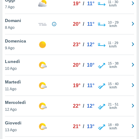
a", è
11
-
30
19°
/
11°
km/h
7 Ago
al sito
ettando
Domani
10
-
29
20°
/
11°
zione di
km/h
8 Ago
okie,
dei nostri
Domenica
11
-
29
che ci
23°
/
12°
km/h
9 Ago
no di
 e
e il
Lunedì
15
-
38
20°
/
10°
amento
km/h
10 Ago
 Web,
i
Martedì
15
-
40
re un
19°
/
11°
km/h
11 Ago
pecifico
arti la
Mercoledì
à o
21
-
51
22°
/
12°
km/h
i
12 Ago
zzati
 di esso.
Giovedi
18
-
49
sultare
21°
/
13°
km/h
13 Ago
oni nella