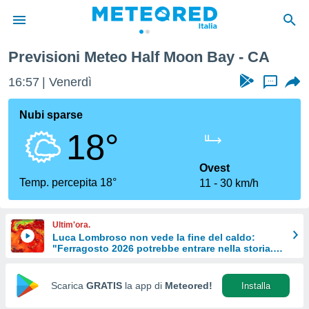
Previsioni Meteo Half Moon Bay - CA
tiva
rivacy
16:57
Venerdì
...
ti di
net
Nubi sparse
net)
18°
i
 da
nisti per
Ovest
 che le
Temp. percepita 18°
11
30 km/h
ioni
iano di
È
Ultim'ora.
Luca Lombroso non vede la fine del caldo:
 a
"Ferragosto 2026 potrebbe entrare nella storia.
ito Web
Ecco perché."
do le
opzioni:
Scarica
GRATIS
la app di
Meteored!
Installa
 i