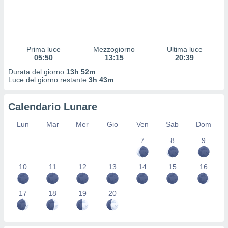
 profili
lezione
cità
izzata,
fili per
Prima luce
Mezzogiorno
Ultima luce
05:50
13:15
20:39
izzazione
Durata del giorno
13h 52m
nuti,
Luce del giorno restante
3h 43m
 profili
lezione
uti
Calendario Lunare
zzati,
 le
Lun
Mar
Mer
Gio
Ven
Sab
Dom
ni degli
 misurare
7
8
9
zioni dei
,
10
11
12
13
14
15
16
ere il
so
17
18
19
20
he o la
ione di
enienti
diverse,