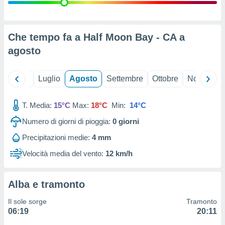
ioni
" o
tra
sui cookie
o sito
Che tempo fa a Half Moon Bay - CA a
agosto
nostri
Giugno
Luglio
Agosto
Settembre
Ottobre
Novembre
mo il
te
ento dei
T. Media:
15°C
Max:
18°C
Min:
14°C
Numero di giorni di pioggia:
0
giorni
re
ioni su
Precipitazioni medie:
4 mm
vo e/o
Velocità media del vento:
12 km/h
i,
 dati
er la
 della
Alba e tramonto
à, creare
r la
Il sole sorge
Tramonto
à
06:19
20:11
izzata,