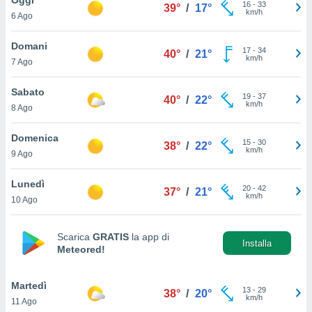
a", è
16
-
33
39°
/
17°
km/h
6 Ago
al sito
ettando
Domani
17
-
34
40°
/
21°
zione di
km/h
7 Ago
okie,
dei nostri
Sabato
19
-
37
che ci
40°
/
22°
km/h
8 Ago
no di
 e
e il
Domenica
15
-
30
38°
/
22°
amento
km/h
9 Ago
 Web,
i
Lunedì
20
-
42
re un
37°
/
21°
km/h
10 Ago
pecifico
arti la
à o
Scarica
GRATIS
la app di
i
Installa
Meteored!
zzati
 di esso.
sultare
Martedì
13
-
29
38°
/
20°
km/h
11 Ago
oni nella