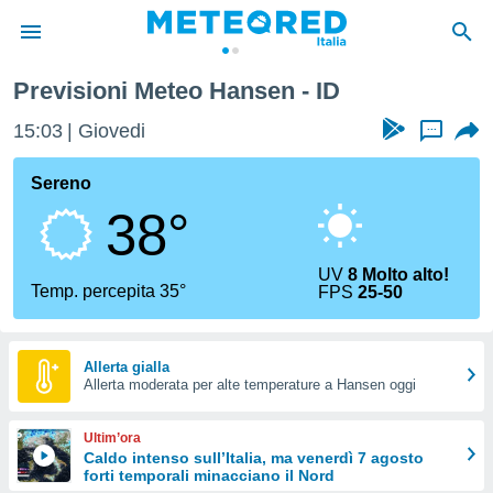
Previsioni Meteo Hansen - ID
tiva
rivacy
15:03
Giovedi
...
ti di
net
Sereno
net)
38°
i
 da
nisti per
UV
8 Molto alto!
 che le
Temp. percepita 35°
FPS
25-50
ioni
iano di
È
Allerta gialla
 a
Allerta moderata per alte temperature a Hansen oggi
ito Web
do le
Ultim’ora
opzioni:
Caldo intenso sull’Italia, ma venerdì 7 agosto
forti temporali minacciano il Nord
 i