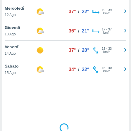
Mercoledì
sui cookie
19
-
39
37°
/
22°
km/h
12 Ago
e il tuo
 in
Giovedi
17
-
37
36°
/
21°
o
km/h
13 Ago
 il
Venerdì
azioni
13
-
33
37°
/
20°
km/h
14 Ago
kie
re
le a piè
Sabato
15
-
40
34°
/
22°
 del
km/h
15 Ago
to web.
ATIVA,
e
gie
i cookie
ccetti
zione dei