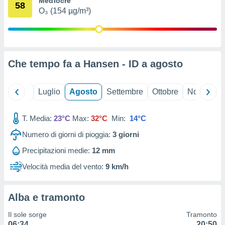
Mediocre
58
ioni
" o
O₃ (154 µg/m³)
tra
sui cookie
o sito
Che tempo fa a Hansen - ID a
agosto
nostri
mo il
Giugno
Luglio
Agosto
Settembre
Ottobre
Novembre
te
ento dei
T. Media:
23°C
Max:
32°C
Min:
14°C
re
Numero di giorni di pioggia:
3
giorni
ioni su
vo e/o
Precipitazioni medie:
12 mm
i,
 dati
Velocità media del vento:
9 km/h
er la
 della
à, creare
Alba e tramonto
r la
à
Il sole sorge
Tramonto
izzata,
06:34
20:50