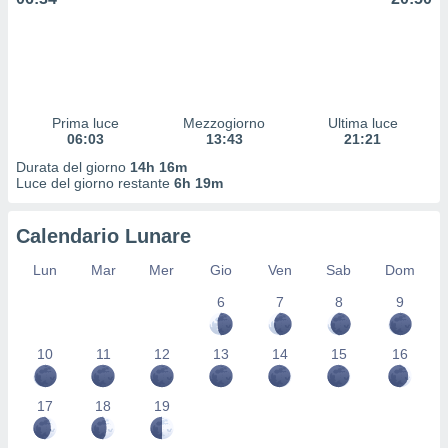
 profili
lezione
cità
izzata,
fili per
Prima luce
Mezzogiorno
Ultima luce
izzazione
06:03
13:43
21:21
nuti,
 profili
Durata del giorno
14h 16m
lezione
Luce del giorno restante
6h 19m
uti
zzati,
Calendario Lunare
 le
ni degli
Lun
Mar
Mer
Gio
Ven
Sab
Dom
 misurare
zioni dei
6
7
8
9
,
ere il
10
11
12
13
14
15
16
so
he o la
17
18
19
ione di
enienti
diverse,