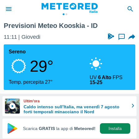
Previsioni Meteo Kooskia - ID
tiva
rivacy
11:11
Giovedi
...
ti di
net
Sereno
net)
29°
i
 da
nisti per
UV
6 Alto
FPS
 che le
Temp. percepita 27°
15-25
ioni
iano di
È
Ultim’ora
Caldo intenso sull’Italia, ma venerdì 7 agosto
 a
forti temporali minacciano il Nord
ito Web
do le
opzioni:
Scarica
GRATIS
la app di
Meteored!
Installa
 i