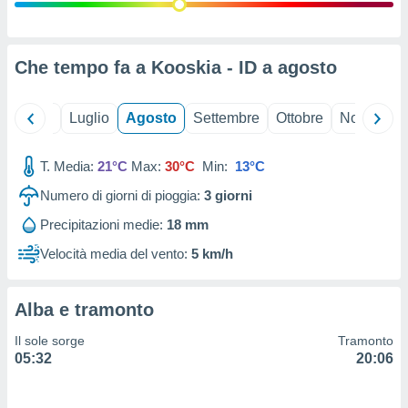
ioni
" o
tra
sui cookie
o sito
Che tempo fa a Kooskia - ID a
agosto
nostri
Giugno
Luglio
Agosto
Settembre
Ottobre
Novembre
mo il
T. Media:
21°C
Max:
30°C
Min:
13°C
te
ento dei
Numero di giorni di pioggia:
3
giorni
Precipitazioni medie:
18 mm
re
ioni su
Velocità media del vento:
5 km/h
vo e/o
i,
 dati
Alba e tramonto
er la
 della
Il sole sorge
Tramonto
à, creare
05:32
20:06
r la
à
izzata,