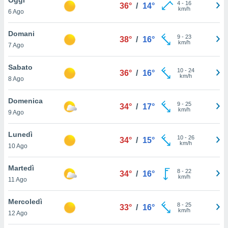
a", è
4
-
16
36°
/
14°
km/h
6 Ago
al sito
ettando
Domani
9
-
23
38°
/
16°
zione di
km/h
7 Ago
okie,
dei nostri
Sabato
10
-
24
che ci
36°
/
16°
km/h
8 Ago
no di
 e
e il
Domenica
9
-
25
34°
/
17°
amento
km/h
9 Ago
 Web,
i
Lunedì
10
-
26
re un
34°
/
15°
km/h
10 Ago
pecifico
arti la
Martedì
à o
8
-
22
34°
/
16°
km/h
i
11 Ago
zzati
 di esso.
Mercoledì
8
-
25
sultare
33°
/
16°
km/h
12 Ago
oni nella