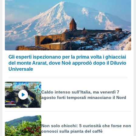
Gli esperti ispezionano per la prima volta i ghiacciai
del monte Ararat, dove Noè approdò dopo il Diluvio
Universale
Caldo intenso sull’Italia, ma venerdì 7
agosto forti temporali minacciano il Nord
Non solo chicchi: 5 curiosità che forse non
conosci sulla pianta del caffè