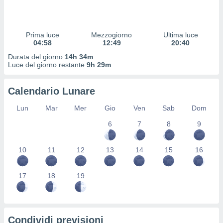
 profili
lezione
cità
izzata,
Prima luce
Mezzogiorno
Ultima luce
fili per
04:58
12:49
20:40
Durata del giorno
14h 34m
izzazione
Luce del giorno restante
9h 29m
nuti,
 profili
Calendario Lunare
lezione
uti
Lun
Mar
Mer
Gio
Ven
Sab
Dom
zzati,
 le
6
7
8
9
ni degli
 misurare
zioni dei
10
11
12
13
14
15
16
,
ere il
17
18
19
so
he o la
ione di
enienti
Condividi previsioni
diverse,