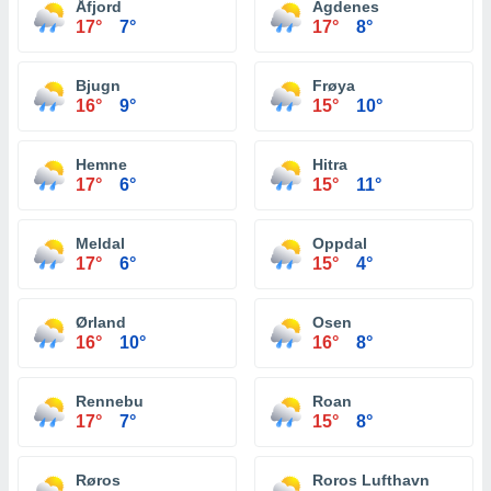
Åfjord
Agdenes
17°
7°
17°
8°
Bjugn
Frøya
16°
9°
15°
10°
Hemne
Hitra
17°
6°
15°
11°
Meldal
Oppdal
17°
6°
15°
4°
Ørland
Osen
16°
10°
16°
8°
Rennebu
Roan
17°
7°
15°
8°
Røros
Roros Lufthavn