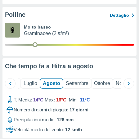
ioni
" o
tra
Polline
Dettaglio
sui cookie
o sito
Molto basso
Graminacee (2 #/m³)
nostri
mo il
te
ento dei
Che tempo fa a Hitra a
agosto
re
ioni su
Giugno
Luglio
Agosto
Settembre
Ottobre
Novembre
vo e/o
i,
T. Media:
14°C
Max:
16°C
Min:
11°C
 dati
er la
Numero di giorni di pioggia:
17
giorni
 della
à, creare
Precipitazioni medie:
126 mm
r la
Velocità media del vento:
12 km/h
à
izzata,