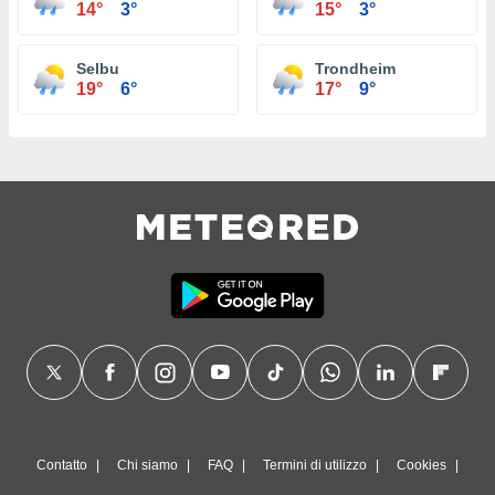
14°
3°
15°
3°
Selbu
Trondheim
19°
6°
17°
9°
Contatto
Chi siamo
FAQ
Termini di utilizzo
Cookies