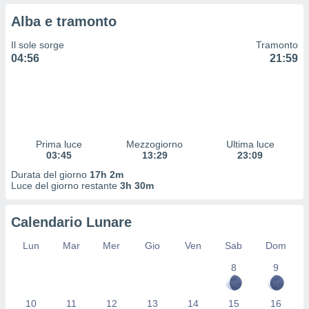
 profili
Alba e tramonto
lezione
cità
Il sole sorge
Tramonto
izzata,
04:56
21:59
fili per
izzazione
nuti,
 profili
lezione
uti
Prima luce
Mezzogiorno
Ultima luce
zzati,
03:45
13:29
23:09
 le
Durata del giorno
17h 2m
ni degli
Luce del giorno restante
3h 30m
 misurare
zioni dei
,
Calendario Lunare
ere il
Lun
Mar
Mer
Gio
Ven
Sab
Dom
so
8
9
he o la
ione di
enienti
10
11
12
13
14
15
16
diverse,