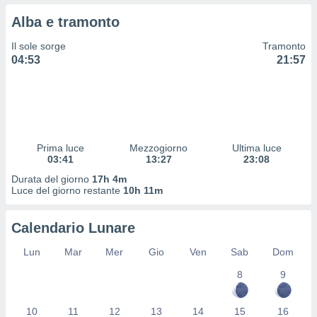
 profili
Alba e tramonto
lezione
cità
Il sole sorge
Tramonto
izzata,
04:53
21:57
fili per
izzazione
nuti,
 profili
lezione
uti
Prima luce
Mezzogiorno
Ultima luce
zzati,
03:41
13:27
23:08
 le
Durata del giorno
17h 4m
ni degli
Luce del giorno restante
10h 11m
 misurare
zioni dei
,
Calendario Lunare
ere il
Lun
Mar
Mer
Gio
Ven
Sab
Dom
so
8
9
he o la
ione di
enienti
10
11
12
13
14
15
16
diverse,