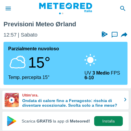
Previsioni Meteo Ørland
tiva
rivacy
12:57
Sabato
...
ti di
net
Parzialmente nuvoloso
net)
15°
i
 da
nisti per
UV
3 Medio
FPS
 che le
Temp. percepita 15°
6-10
ioni
iano di
È
Ultim'ora.
Ondata di calore fino a Ferragosto: rischia di
 a
diventare eccezionale. Svolta solo a fine mese?
ito Web
do le
opzioni:
Scarica
GRATIS
la app di
Meteored!
Installa
 i