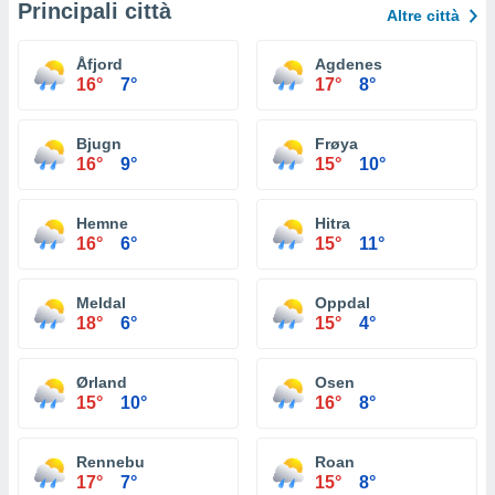
Principali città
Altre città
Åfjord
Agdenes
16°
7°
17°
8°
Bjugn
Frøya
16°
9°
15°
10°
Hemne
Hitra
16°
6°
15°
11°
Meldal
Oppdal
18°
6°
15°
4°
Ørland
Osen
15°
10°
16°
8°
Rennebu
Roan
17°
7°
15°
8°