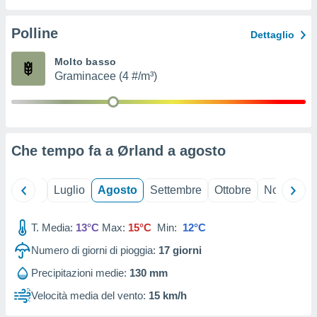
ioni
" o
tra
Polline
Dettaglio
sui cookie
o sito
Molto basso
Graminacee (4 #/m³)
nostri
mo il
te
ento dei
Che tempo fa a Ørland a
agosto
re
ioni su
Giugno
Luglio
Agosto
Settembre
Ottobre
Novembre
vo e/o
i,
T. Media:
13°C
Max:
15°C
Min:
12°C
 dati
er la
Numero di giorni di pioggia:
17
giorni
 della
à, creare
Precipitazioni medie:
130 mm
r la
Velocità media del vento:
15 km/h
à
izzata,