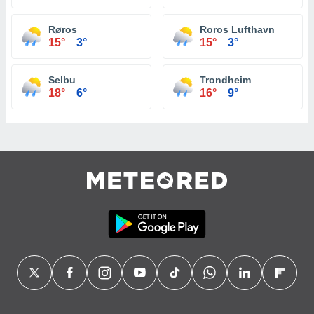
Røros
Roros Lufthavn
15°
3°
15°
3°
Selbu
Trondheim
18°
6°
16°
9°