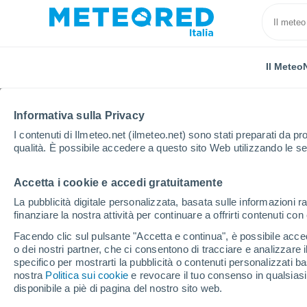
Il Meteo
Informativa sulla Privacy
I contenuti di Ilmeteo.net (ilmeteo.net) sono stati preparati da pro
qualità. È possibile accedere a questo sito Web utilizzando le se
Accetta i cookie e accedi gratuitamente
Home
Francia
Grand Est
Alto Reno
Huning
La pubblicità digitale personalizzata, basata sulle informazioni ra
finanziare la nostra attività per continuare a offrirti contenuti co
Previsioni Meteo Huni
Facendo clic sul pulsante "Accetta e continua", è possibile accede
o dei nostri partner, che ci consentono di tracciare e analizzare
20:44
Sabato
specifico per mostrarti la pubblicità o contenuti personalizzati b
nostra
Politica sui cookie
e revocare il tuo consenso in qualsia
disponibile a piè di pagina del nostro sito web.
Sereno