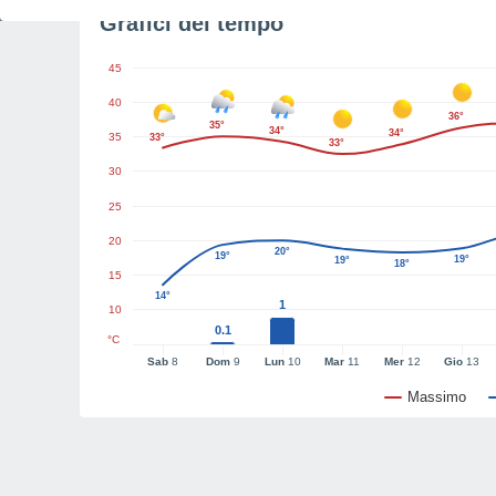
Grafici del tempo
45
40
36°
35°
34°
34°
35
33°
33°
30
25
20
20°
19°
19°
19°
18°
15
14°
1
10
0.1
°C
Sab
8
Dom
9
Lun
10
Mar
11
Mer
12
Gio
13
Massimo