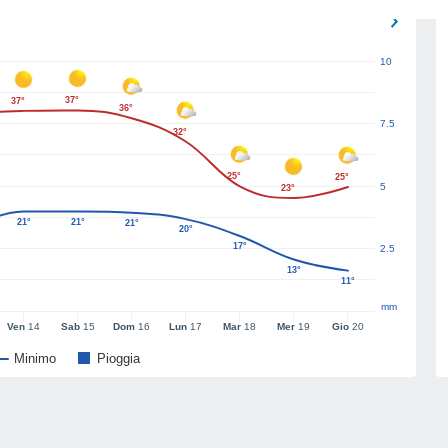
10
37°
37°
36°
7.5
32°
25°
25°
5
23°
21°
21°
21°
20°
17°
2.5
13°
11°
mm
Ven
14
Sab
15
Dom
16
Lun
17
Mar
18
Mer
19
Gio
20
Minimo
Pioggia