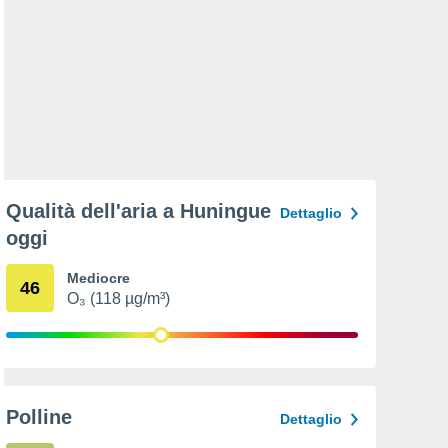
Qualità dell'aria a Huningue
Dettaglio
oggi
Mediocre
46
O₃ (118 µg/m³)
Polline
Dettaglio