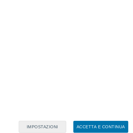
Calendario Lunare
Lun
Mar
Mer
Gio
Ven
Sab
Dom
8
9
10
11
12
13
14
15
16
17
18
19
20
21
IMPOSTAZIONI
ACCETTA E CONTINUA