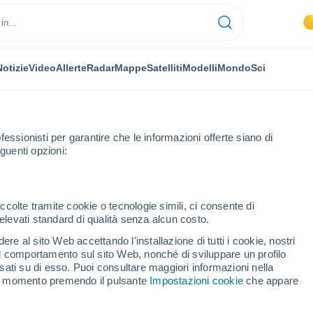
Notizie
Video
Allerte
Radar
Mappe
Satelliti
Modelli
Mondo
Sci
fessionisti per garantire che le informazioni offerte siano di
guenti opzioni:
ue
ccolte tramite cookie o tecnologie simili, ci consente di
n elevati standard di qualità senza alcun costo.
ngue
re al sito Web accettando l'installazione di tutti i cookie, nostri
 il comportamento sul sito Web, nonché di sviluppare un profilo
...
asati su di esso. Puoi consultare maggiori informazioni nella
si momento premendo il pulsante
Impostazioni cookie
che appare
Per ora
Intervalli nuvolosi nelle prossime
ore