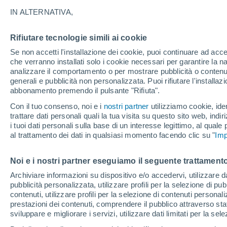
32°
IN ALTERNATIVA,
Rifiutare tecnologie simili ai cookie
Nord
Se non accetti l'installazione dei cookie, puoi continuare ad acc
Temp. percepita 30°
11
-
18 km
che verranno installati solo i cookie necessari per garantire la n
analizzare il comportamento o per mostrare pubblicità o contenut
generali e pubblicità non personalizzata. Puoi rifiutare l'install
abbonamento premendo il pulsante "Rifiuta".
Ultim'ora.
Ondata di calore fino a Ferragosto: rischia di
Con il tuo consenso, noi e i
nostri partner
utilizziamo cookie, iden
diventare eccezionale. Svolta solo a fine mes
trattare dati personali quali la tua visita su questo sito web, indiri
i tuoi dati personali sulla base di un interesse legittimo, al quale
Il Meteo 1 - 7
Attualità
Mappa di nuvolosità
Radar 
al trattamento dei dati in qualsiasi momento facendo clic su "
Imp
Noi e i nostri partner eseguiamo il seguente trattamento
Domani
Lunedì
Oggi
Archiviare informazioni su dispositivo e/o accedervi, utilizzare dati
pubblicità personalizzata, utilizzare profili per la selezione di pu
9 Ago
10 Ago
8 Ago
contenuti, utilizzare profili per la selezione di contenuti personal
prestazioni dei contenuti, comprendere il pubblico attraverso stat
sviluppare e migliorare i servizi, utilizzare dati limitati per la sel
30%
50%