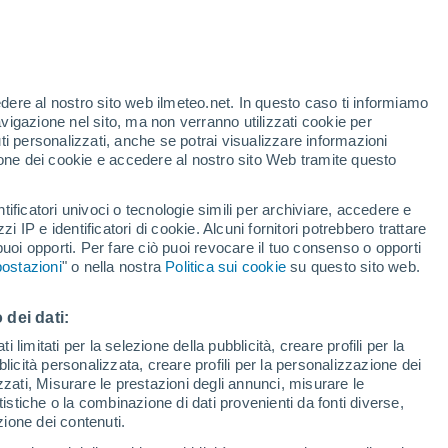
Allerta gialla
Allerta moderata per alte
temperature a Huningue oggi
edere al nostro sito web ilmeteo.net. In questo caso ti informiamo
/h
avigazione nel sito, ma non verranno utilizzati cookie per
i personalizzati, anche se potrai visualizzare informazioni
azione dei cookie e accedere al nostro sito Web tramite questo
tificatori univoci o tecnologie simili per archiviare, accedere e
e?
zzi IP e identificatori di cookie. Alcuni fornitori potrebbero trattare
 puoi opporti. Per fare ciò puoi revocare il tuo consenso o opporti
di pioggia
Satelliti
Modelli
ostazioni
" o nella nostra
Politica sui cookie
su questo sito web.
 dei dati:
Martedì
Mercoledì
Giovedi
Venerdì
 limitati per la selezione della pubblicità, creare profili per la
bblicità personalizzata, creare profili per la personalizzazione dei
11 Ago
12 Ago
13 Ago
14 Ago
izzati, Misurare le prestazioni degli annunci, misurare le
istiche o la combinazione di dati provenienti da fonti diverse,
ezione dei contenuti.