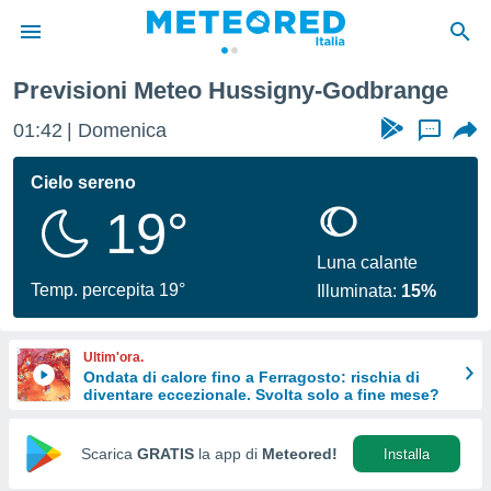
-Godbrange
Previsioni Meteo Hussigny-Godbrange
tiva
rivacy
01:42
Domenica
...
ti di
net
Cielo sereno
net)
19°
i
 da
nisti per
Luna calante
 che le
Temp. percepita 19°
Illuminata:
15%
ioni
iano di
È
Ultim'ora.
Ondata di calore fino a Ferragosto: rischia di
 a
diventare eccezionale. Svolta solo a fine mese?
ito Web
do le
opzioni:
Scarica
GRATIS
la app di
Meteored!
Installa
 i