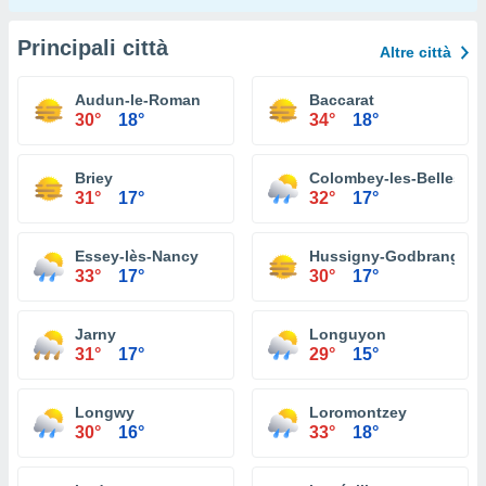
Principali città
Altre città
Audun-le-Roman
Baccarat
30°
18°
34°
18°
Briey
Colombey-les-Belles
31°
17°
32°
17°
Essey-lès-Nancy
Hussigny-Godbrange
33°
17°
30°
17°
Jarny
Longuyon
31°
17°
29°
15°
Longwy
Loromontzey
30°
16°
33°
18°