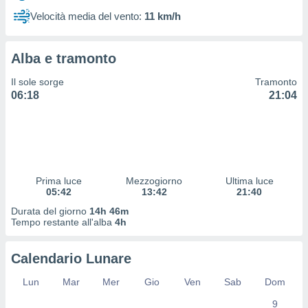
 profili
Velocità media del vento:
11 km/h
lezione
cità
izzata,
Alba e tramonto
fili per
Il sole sorge
Tramonto
izzazione
06:18
21:04
nuti,
 profili
lezione
uti
zzati,
 le
ni degli
Prima luce
Mezzogiorno
Ultima luce
 misurare
05:42
13:42
21:40
zioni dei
Durata del giorno
14h 46m
,
Tempo restante all'alba
4h
ere il
so
Calendario Lunare
he o la
ione di
Lun
Mar
Mer
Gio
Ven
Sab
Dom
enienti
9
diverse,