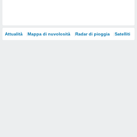
i nostri
artner
Attualità
Mappa di nuvolosità
Radar di pioggia
Satelliti