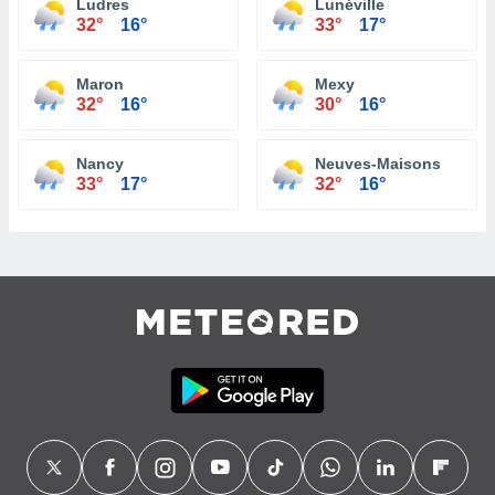
Ludres
Lunéville
32°
16°
33°
17°
Maron
Mexy
32°
16°
30°
16°
Nancy
Neuves-Maisons
33°
17°
32°
16°