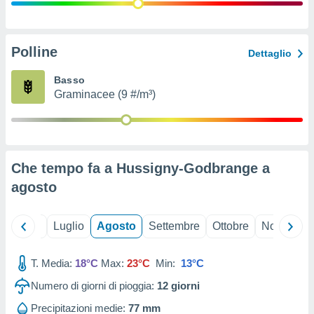
ioni
" o
tra
sui cookie
o sito
Polline
Dettaglio
Basso
nostri
Graminacee (9 #/m³)
mo il
te
ento dei
Che tempo fa a Hussigny-Godbrange a
re
agosto
ioni su
vo e/o
i,
Giugno
Luglio
Agosto
Settembre
Ottobre
Novembre
 dati
er la
 della
T. Media:
18°C
Max:
23°C
Min:
13°C
à, creare
r la
Numero di giorni di pioggia:
12
giorni
à
izzata,
Precipitazioni medie:
77 mm