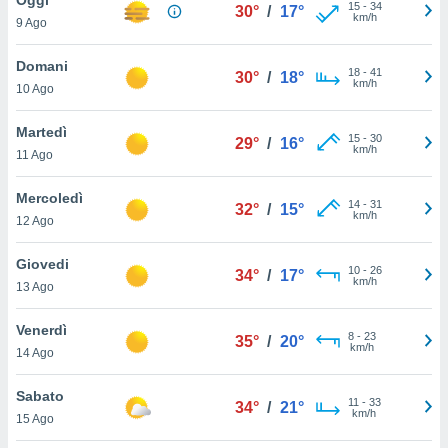
a", è
15
-
34
30°
/
17°
km/h
9 Ago
al sito
ettando
Domani
18
-
41
30°
/
18°
zione di
km/h
10 Ago
okie,
dei nostri
Martedì
15
-
30
che ci
29°
/
16°
km/h
11 Ago
no di
 e
e il
Mercoledì
14
-
31
32°
/
15°
amento
km/h
12 Ago
 Web,
i
Giovedi
10
-
26
re un
34°
/
17°
km/h
13 Ago
pecifico
arti la
Venerdì
à o
8
-
23
35°
/
20°
km/h
i
14 Ago
zzati
 di esso.
Sabato
11
-
33
sultare
34°
/
21°
km/h
15 Ago
oni nella