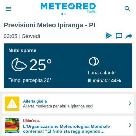
Previsioni Meteo Ipiranga - PI
tiva
rivacy
03:05
Giovedi
...
ti di
net
Nubi sparse
net)
25°
i
 da
nisti per
Luna calante
 che le
Temp. percepita 26°
Illuminata:
44%
ioni
iano di
È
Allerta gialla
 a
Allerta moderata per altri a Ipiranga oggi
ito Web
do le
Ultim'ora.
opzioni:
L'Organizzazione Meteorologica Mondiale
conferma: "El Niño sta raggiungendo
 i