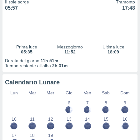
Il sole sorge
Tramonto
 profili
05:57
17:48
lezione
cità
izzata,
fili per
izzazione
nuti,
Prima luce
Mezzogiorno
Ultima luce
 profili
05:35
11:52
18:09
lezione
Durata del giorno
11h 51m
uti
Tempo restante all'alba
2h 31m
zzati,
 le
ni degli
Calendario Lunare
 misurare
zioni dei
Lun
Mar
Mer
Gio
Ven
Sab
Dom
,
6
7
8
9
ere il
so
10
11
12
13
14
15
16
he o la
ione di
enienti
17
18
19
diverse,