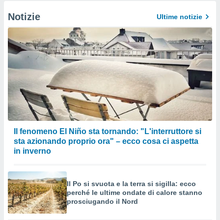
Notizie
Ultime notizie
Il fenomeno El Niño sta tornando: "L'interruttore si
sta azionando proprio ora" – ecco cosa ci aspetta
in inverno
Il Po si svuota e la terra si sigilla: ecco
perché le ultime ondate di calore stanno
prosciugando il Nord