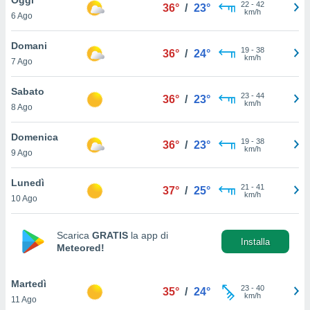
a", è
22
-
42
36°
/
23°
km/h
6 Ago
al sito
ettando
Domani
19
-
38
36°
/
24°
zione di
km/h
7 Ago
okie,
dei nostri
Sabato
23
-
44
che ci
36°
/
23°
km/h
8 Ago
no di
 e
e il
Domenica
19
-
38
36°
/
23°
amento
km/h
9 Ago
 Web,
i
Lunedì
21
-
41
re un
37°
/
25°
km/h
10 Ago
pecifico
arti la
à o
Scarica
GRATIS
la app di
i
Installa
Meteored!
zzati
 di esso.
sultare
Martedì
23
-
40
35°
/
24°
km/h
11 Ago
oni nella