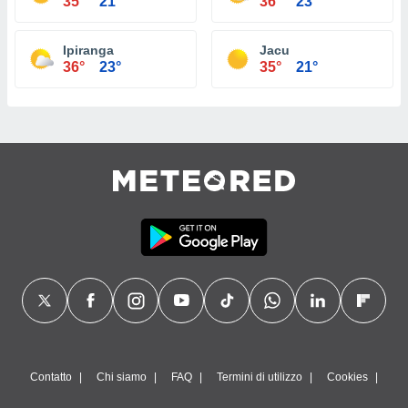
35°
21°
36°
23°
Ipiranga
Jacu
36°
23°
35°
21°
Contatto
Chi siamo
FAQ
Termini di utilizzo
Cookies