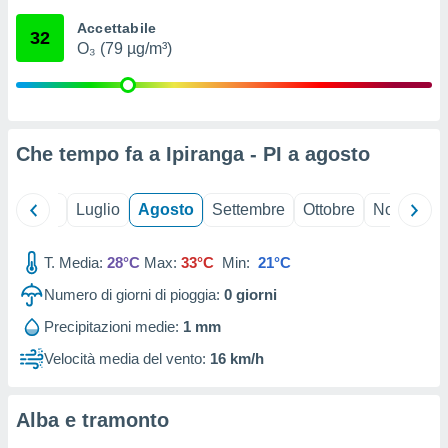
ioni
" o
Accettabile
tra
32
O₃ (79 µg/m³)
sui cookie
o sito
nostri
Che tempo fa a Ipiranga - PI a
agosto
mo il
te
ento dei
Giugno
Luglio
Agosto
Settembre
Ottobre
Novembre
re
T. Media:
28°C
Max:
33°C
Min:
21°C
ioni su
vo e/o
Numero di giorni di pioggia:
0
giorni
i,
 dati
Precipitazioni medie:
1 mm
er la
Velocità media del vento:
16 km/h
 della
à, creare
r la
Alba e tramonto
à
izzata,