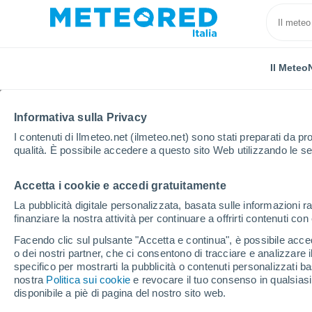
Il Meteo
Informativa sulla Privacy
I contenuti di Ilmeteo.net (ilmeteo.net) sono stati preparati da pro
qualità. È possibile accedere a questo sito Web utilizzando le se
Accetta i cookie e accedi gratuitamente
Home
Puerto Rico
Comune di Bayamón
Los Gri
La pubblicità digitale personalizzata, basata sulle informazioni ra
finanziare la nostra attività per continuare a offrirti contenuti co
Previsioni Meteo Los Gr
Facendo clic sul pulsante "Accetta e continua", è possibile accede
o dei nostri partner, che ci consentono di tracciare e analizzare
06:16
Venerdì
specifico per mostrarti la pubblicità o contenuti personalizzati b
nostra
Politica sui cookie
e revocare il tuo consenso in qualsia
disponibile a piè di pagina del nostro sito web.
Nubi sparse