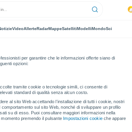
Notizie
Video
Allerte
Radar
Mappe
Satelliti
Modelli
Mondo
Sci
fessionisti per garantire che le informazioni offerte siano di
guenti opzioni:
llos
ccolte tramite cookie o tecnologie simili, ci consente di
n elevati standard di qualità senza alcun costo.
illos
re al sito Web accettando l'installazione di tutti i cookie, nostri
 il comportamento sul sito Web, nonché di sviluppare un profilo
...
asati su di esso. Puoi consultare maggiori informazioni nella
si momento premendo il pulsante
Impostazioni cookie
che appare
Per ora
Caldo umido afoso nelle
prossime ore