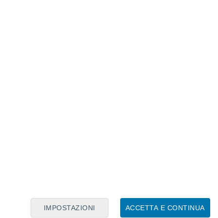
Calendario Lunare
Lun
Mar
Mer
Gio
Ven
Sab
Dom
7
8
9
10
11
12
13
14
15
16
17
18
19
20
IMPOSTAZIONI
ACCETTA E CONTINUA