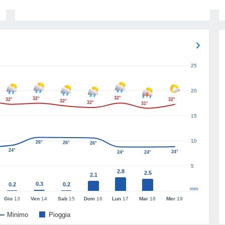
25
20
32°
32°
32°
32°
32°
32°
31°
15
10
26°
26°
26°
24°
24°
24°
24°
5
2.8
2.5
2.1
0.3
0.2
0.2
mm
Gio
13
Ven
14
Sab
15
Dom
16
Lun
17
Mar
18
Mer
19
Minimo
Pioggia