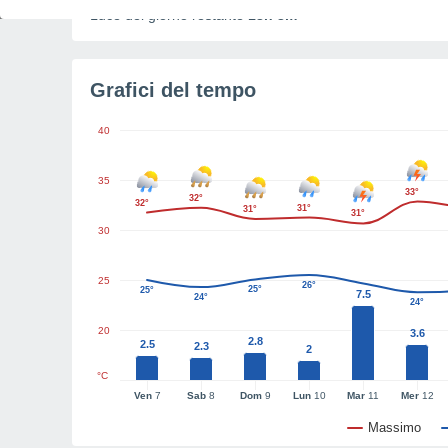
Luce del giorno restante
13h 3m
Grafici del tempo
40
35
33°
32°
32°
31°
31°
31°
30
25
26°
25°
25°
7.5
24°
24°
20
3.6
2.8
2.5
2.3
2
°C
Ven
7
Sab
8
Dom
9
Lun
10
Mar
11
Mer
12
Massimo