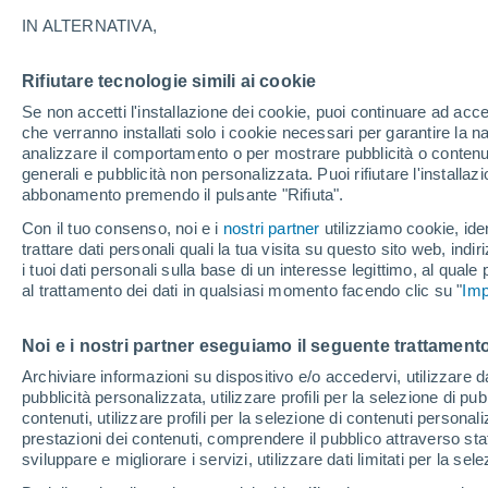
25°
IN ALTERNATIVA,
Rifiutare tecnologie simili ai cookie
Est
Se non accetti l'installazione dei cookie, puoi continuare ad acc
Temp. percepita 27°
9
-
17 km/
che verranno installati solo i cookie necessari per garantire la n
analizzare il comportamento o per mostrare pubblicità o contenut
generali e pubblicità non personalizzata. Puoi rifiutare l'install
abbonamento premendo il pulsante "Rifiuta".
Ultim'ora.
L’estate non cambia rotta: caldo fino a metà
Con il tuo consenso, noi e i
nostri partner
utilizziamo cookie, iden
agosto, svolta possibile solo a fine mese
trattare dati personali quali la tua visita su questo sito web, indiri
i tuoi dati personali sulla base di un interesse legittimo, al quale
Il Meteo 1 - 7
Attualità
Mappa di pioggia
Radar di 
al trattamento dei dati in qualsiasi momento facendo clic su "
Imp
Noi e i nostri partner eseguiamo il seguente trattamento
Domani
Domenica
Oggi
Archiviare informazioni su dispositivo e/o accedervi, utilizzare dati
pubblicità personalizzata, utilizzare profili per la selezione di pu
8 Ago
9 Ago
7 Ago
contenuti, utilizzare profili per la selezione di contenuti personal
prestazioni dei contenuti, comprendere il pubblico attraverso stat
sviluppare e migliorare i servizi, utilizzare dati limitati per la sel
60%
90%
80%