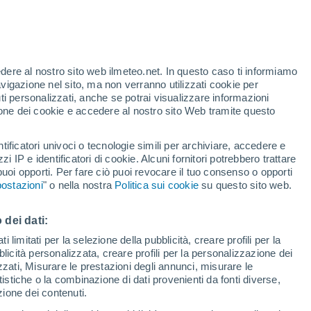
Allerta gialla
Allerta moderata per alte
temperature a Los Grillos oggi
edere al nostro sito web ilmeteo.net. In questo caso ti informiamo
h
avigazione nel sito, ma non verranno utilizzati cookie per
i personalizzati, anche se potrai visualizzare informazioni
azione dei cookie e accedere al nostro sito Web tramite questo
tificatori univoci o tecnologie simili per archiviare, accedere e
zzi IP e identificatori di cookie. Alcuni fornitori potrebbero trattare
 puoi opporti. Per fare ciò puoi revocare il tuo consenso o opporti
pioggia
Satelliti
Modelli
ostazioni
" o nella nostra
Politica sui cookie
su questo sito web.
 dei dati:
Lunedì
Martedì
Mercoledì
Giovedi
 limitati per la selezione della pubblicità, creare profili per la
bblicità personalizzata, creare profili per la personalizzazione dei
10 Ago
11 Ago
12 Ago
13 Ago
izzati, Misurare le prestazioni degli annunci, misurare le
istiche o la combinazione di dati provenienti da fonti diverse,
ezione dei contenuti.
80%
90%
90%
60%