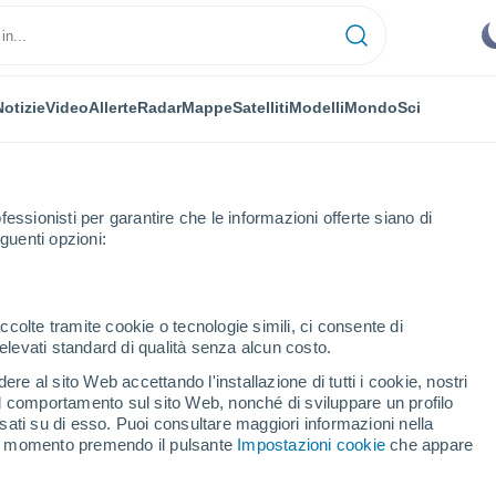
Notizie
Video
Allerte
Radar
Mappe
Satelliti
Modelli
Mondo
Sci
fessionisti per garantire che le informazioni offerte siano di
guenti opzioni:
moros
ccolte tramite cookie o tecnologie simili, ci consente di
n elevati standard di qualità senza alcun costo.
ar De Matamoros
re al sito Web accettando l'installazione di tutti i cookie, nostri
 il comportamento sul sito Web, nonché di sviluppare un profilo
...
asati su di esso. Puoi consultare maggiori informazioni nella
si momento premendo il pulsante
Impostazioni cookie
che appare
Per ora
Intervalli nuvolosi nelle prossime
ore