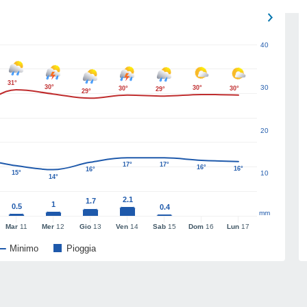
40
31°
30°
30
30°
30°
30°
29°
29°
20
17°
17°
16°
16°
16°
15°
10
14°
2.1
1.7
1
0.5
0.4
mm
Mar
11
Mer
12
Gio
13
Ven
14
Sab
15
Dom
16
Lun
17
Minimo
Pioggia