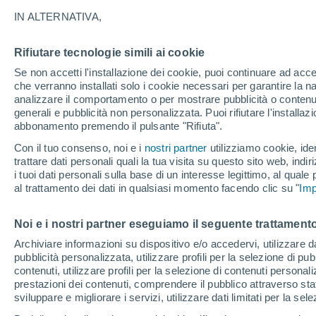
20°
IN ALTERNATIVA,
Rifiutare tecnologie simili ai cookie
30%
Se non accetti l'installazione dei cookie, puoi continuare ad acc
Temp. percepita 20°
0.2 mm
che verranno installati solo i cookie necessari per garantire la n
analizzare il comportamento o per mostrare pubblicità o contenut
generali e pubblicità non personalizzata. Puoi rifiutare l'install
abbonamento premendo il pulsante "Rifiuta".
Ultim'ora.
L'Organizzazione Meteorologica Mondiale
Con il tuo consenso, noi e i
nostri partner
utilizziamo cookie, iden
conferma: "El Niño sta raggiungendo un'inten
trattare dati personali quali la tua visita su questo sito web, indiri
mai vista da diversi anni"
i tuoi dati personali sulla base di un interesse legittimo, al quale
Il Meteo 1 - 7
Attualità
Mappa di pioggia
Radar di 
al trattamento dei dati in qualsiasi momento facendo clic su "
Imp
Noi e i nostri partner eseguiamo il seguente trattamento
Domani
Venerdì
Oggi
Archiviare informazioni su dispositivo e/o accedervi, utilizzare dati
pubblicità personalizzata, utilizzare profili per la selezione di pu
6 Ago
7 Ago
5 Ago
contenuti, utilizzare profili per la selezione di contenuti personal
prestazioni dei contenuti, comprendere il pubblico attraverso stat
sviluppare e migliorare i servizi, utilizzare dati limitati per la sel
80%
80%
70%