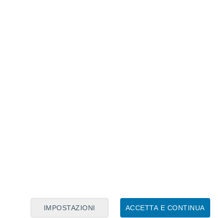
Calendario Lunare
Lun
Mar
Mer
Gio
Ven
Sab
Dom
5
6
7
8
9
10
11
12
13
14
15
16
17
18
IMPOSTAZIONI
ACCETTA E CONTINUA