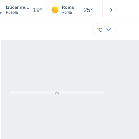
Izúcar de Matamoros
Roma
Milano
19°
25°
Puebla
Roma
Milano
°C