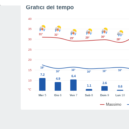
Grafici del tempo
40
35
31°
31°
30°
29°
29°
30
28°
25
20
18°
15
16°
16°
16°
16°
16°
7.2
6.4
4.9
10
2.6
1.1
0.6
°C
Mer
5
Gio
6
Ven
7
Sab
8
Dom
9
Lun
10
Massimo