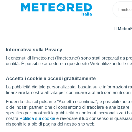
Il Meteo
Informativa sulla Privacy
I contenuti di Ilmeteo.net (ilmeteo.net) sono stati preparati da pro
qualità. È possibile accedere a questo sito Web utilizzando le se
Accetta i cookie e accedi gratuitamente
Home
Messico
Stato di Puebla
Izucar De Mata
La pubblicità digitale personalizzata, basata sulle informazioni ra
finanziare la nostra attività per continuare a offrirti contenuti co
Previsioni Meteo Izuc
Facendo clic sul pulsante "Accetta e continua", è possibile accede
o dei nostri partner, che ci consentono di tracciare e analizzare
22:05
Mercoledì
specifico per mostrarti la pubblicità o contenuti personalizzati b
nostra
Politica sui cookie
e revocare il tuo consenso in qualsia
disponibile a piè di pagina del nostro sito web.
Pioggia debole