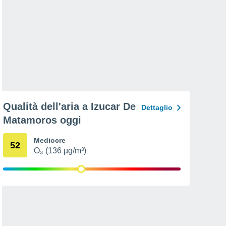
Qualità dell'aria a Izucar De
Dettaglio
Matamoros oggi
Mediocre
52
O₃ (136 µg/m³)