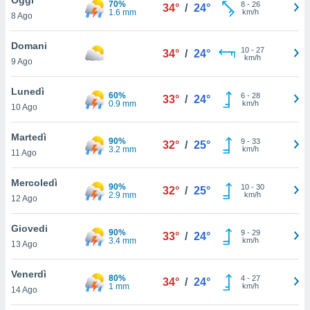
70%
a", è
8
-
26
34°
/
24°
1.6 mm
km/h
8 Ago
al sito
ettando
Domani
10
-
27
34°
/
24°
zione di
km/h
9 Ago
okie,
dei nostri
Lunedì
60%
6
-
28
che ci
33°
/
24°
0.9 mm
km/h
10 Ago
no di
 e
e il
Martedì
90%
9
-
33
32°
/
25°
amento
3.2 mm
km/h
11 Ago
 Web,
i
Mercoledì
90%
10
-
30
re un
32°
/
25°
2.9 mm
km/h
12 Ago
pecifico
arti la
Giovedi
à o
90%
9
-
29
33°
/
24°
3.4 mm
km/h
i
13 Ago
zzati
 di esso.
Venerdì
80%
4
-
27
sultare
34°
/
24°
1 mm
km/h
14 Ago
oni nella