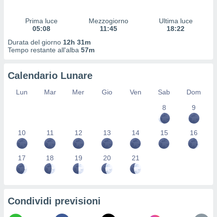
 profili
lezione
Prima luce
Mezzogiorno
Ultima luce
cità
05:08
11:45
18:22
izzata,
fili per
Durata del giorno
12h 31m
Tempo restante all'alba
57m
izzazione
nuti,
Calendario Lunare
 profili
lezione
Lun
Mar
Mer
Gio
Ven
Sab
Dom
uti
zzati,
8
9
 le
ni degli
10
11
12
13
14
15
16
 misurare
zioni dei
,
17
18
19
20
21
ere il
so
he o la
ione di
Condividi previsioni
enienti
diverse,