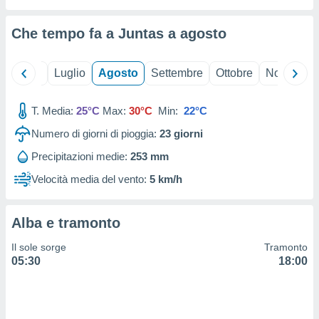
ioni
" o
tra
Che tempo fa a Juntas a
agosto
sui cookie
o sito
Giugno
Luglio
Agosto
Settembre
Ottobre
Novembre
nostri
T. Media:
25°C
Max:
30°C
Min:
22°C
mo il
te
Numero di giorni di pioggia:
23
giorni
ento dei
Precipitazioni medie:
253 mm
re
Velocità media del vento:
5 km/h
ioni su
vo e/o
i,
Alba e tramonto
 dati
er la
Il sole sorge
Tramonto
 della
05:30
18:00
à, creare
r la
à
izzata,