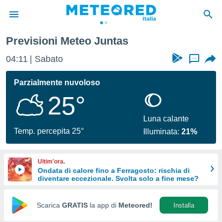
Previsioni Meteo Juntas
tiva
rivacy
04:11
Sabato
...
ti di
net
Parzialmente nuvoloso
net)
25°
i
 da
nisti per
Luna calante
 che le
Temp. percepita 25°
Illuminata:
21%
ioni
iano di
È
Ultim'ora.
Ondata di calore fino a Ferragosto: rischia di
 a
diventare eccezionale. Svolta solo a fine mese?
ito Web
do le
opzioni:
Scarica
GRATIS
la app di
Meteored!
Installa
 i