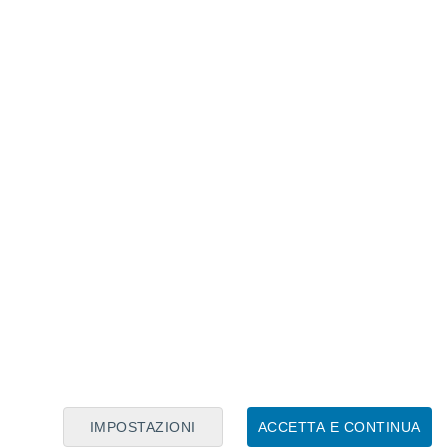
Calendario Lunare
Lun
Mar
Mer
Gio
Ven
Sab
Dom
8
9
10
11
12
13
14
15
16
17
18
19
20
21
IMPOSTAZIONI
ACCETTA E CONTINUA