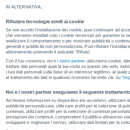
34°
IN ALTERNATIVA,
Rifiutare tecnologie simili ai cookie
Est
Se non accetti l'installazione dei cookie, puoi continuare ad acc
Temp. percepita 33°
14
-
33 km
che verranno installati solo i cookie necessari per garantire la n
analizzare il comportamento o per mostrare pubblicità o contenut
generali e pubblicità non personalizzata. Puoi rifiutare l'install
abbonamento premendo il pulsante "Rifiuta".
Ultim'ora.
Ondata di calore fino a Ferragosto: rischia di
Con il tuo consenso, noi e i
nostri partner
utilizziamo cookie, iden
diventare eccezionale. Svolta solo a fine mes
trattare dati personali quali la tua visita su questo sito web, indiri
i tuoi dati personali sulla base di un interesse legittimo, al quale
Il Meteo 1 - 7
Attualità
Mappa di nuvolosità
Radar 
al trattamento dei dati in qualsiasi momento facendo clic su "
Imp
Noi e i nostri partner eseguiamo il seguente trattamento
Domani
Lunedì
Oggi
Archiviare informazioni su dispositivo e/o accedervi, utilizzare dati
pubblicità personalizzata, utilizzare profili per la selezione di pu
9 Ago
10 Ago
8 Ago
contenuti, utilizzare profili per la selezione di contenuti personal
prestazioni dei contenuti, comprendere il pubblico attraverso stat
sviluppare e migliorare i servizi, utilizzare dati limitati per la sel
70%
70%