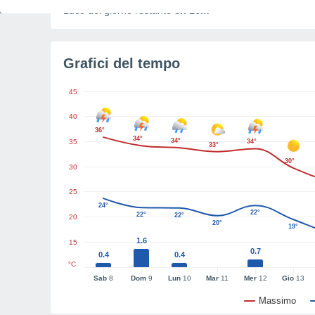
Luce del giorno restante
8h 16m
Grafici del tempo
45
40
36°
34°
34°
35
34°
33°
30°
30
25
24°
22°
22°
22°
20
20°
19°
1.6
15
0.7
0.4
0.4
°C
Sab
8
Dom
9
Lun
10
Mar
11
Mer
12
Gio
13
Massimo