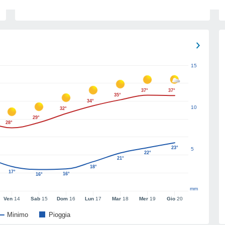
15
37°
37°
35°
34°
10
32°
29°
28°
23°
5
22°
21°
18°
17°
16°
16°
mm
Ven
14
Sab
15
Dom
16
Lun
17
Mar
18
Mer
19
Gio
20
Minimo
Pioggia