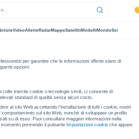
Notizie
Video
Allerte
Radar
Mappe
Satelliti
Modelli
Mondo
Sci
fessionisti per garantire che le informazioni offerte siano di
guenti opzioni:
ccolte tramite cookie o tecnologie simili, ci consente di
n elevati standard di qualità senza alcun costo.
iya
re al sito Web accettando l'installazione di tutti i cookie, nostri
 il comportamento sul sito Web, nonché di sviluppare un profilo
...
asati su di esso. Puoi consultare maggiori informazioni nella
si momento premendo il pulsante
Impostazioni cookie
che appare
Per ora
Intervalli nuvolosi nelle prossime
ore