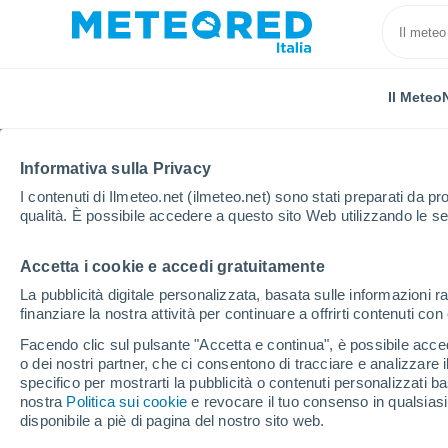
Il Meteo
Informativa sulla Privacy
I contenuti di Ilmeteo.net (ilmeteo.net) sono stati preparati da pro
qualità. È possibile accedere a questo sito Web utilizzando le se
Accetta i cookie e accedi gratuitamente
Home
Russia
Territorio di Krasnodar
Kinoviya
La pubblicità digitale personalizzata, basata sulle informazioni ra
finanziare la nostra attività per continuare a offrirti contenuti co
Previsioni Meteo Kinov
Facendo clic sul pulsante "Accetta e continua", è possibile accede
o dei nostri partner, che ci consentono di tracciare e analizzare
12:01
Sabato
specifico per mostrarti la pubblicità o contenuti personalizzati b
nostra
Politica sui cookie
e revocare il tuo consenso in qualsia
disponibile a piè di pagina del nostro sito web.
Sereno