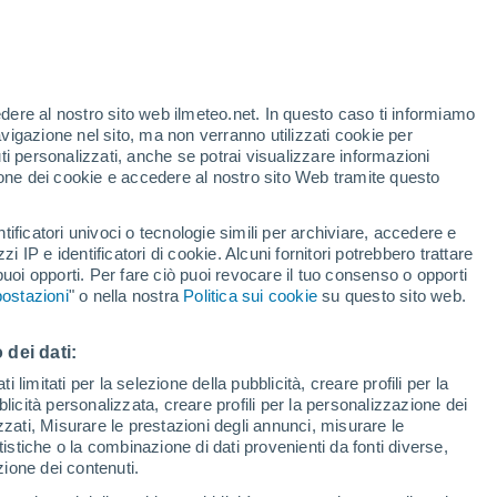
edere al nostro sito web ilmeteo.net. In questo caso ti informiamo
/h
avigazione nel sito, ma non verranno utilizzati cookie per
i personalizzati, anche se potrai visualizzare informazioni
azione dei cookie e accedere al nostro sito Web tramite questo
tificatori univoci o tecnologie simili per archiviare, accedere e
e?
zzi IP e identificatori di cookie. Alcuni fornitori potrebbero trattare
 puoi opporti. Per fare ciò puoi revocare il tuo consenso o opporti
di pioggia
Satelliti
Modelli
ostazioni
" o nella nostra
Politica sui cookie
su questo sito web.
 dei dati:
Martedì
Mercoledì
Giovedi
Venerdì
 limitati per la selezione della pubblicità, creare profili per la
bblicità personalizzata, creare profili per la personalizzazione dei
11 Ago
12 Ago
13 Ago
14 Ago
izzati, Misurare le prestazioni degli annunci, misurare le
istiche o la combinazione di dati provenienti da fonti diverse,
ezione dei contenuti.
40%