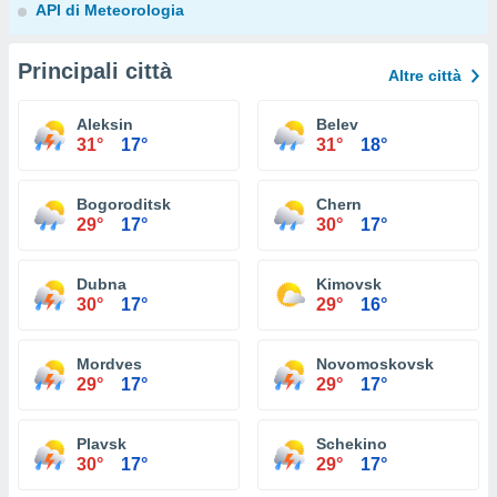
API di Meteorologia
Principali città
Altre città
Aleksin
Belev
31°
17°
31°
18°
Bogoroditsk
Chern
29°
17°
30°
17°
Dubna
Kimovsk
30°
17°
29°
16°
Mordves
Novomoskovsk
29°
17°
29°
17°
Plavsk
Schekino
30°
17°
29°
17°