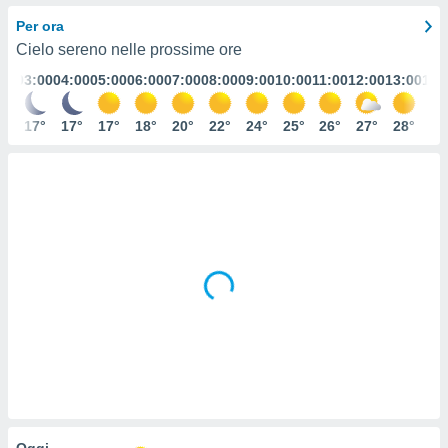
e
Per ora
Cielo sereno nelle prossime ore
amente
:00
03:00
04:00
05:00
06:00
07:00
08:00
09:00
10:00
11:00
12:00
13:00
14:
cità
izzata,
8°
17°
17°
17°
18°
20°
22°
24°
25°
26°
27°
28°
29
ACCETTA
ulle
E
ioni
CONTINUA
tramite
e simili,
IMPOSTAZIONI
nte di
e la
tività per
re a
ontenuti
ti
 di
senza
sto.
clic sul
 "Accetta
Oggi