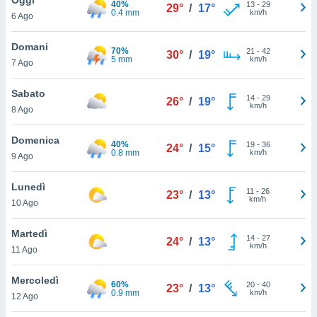
40%
a", è
13
-
29
29°
/
17°
0.4 mm
km/h
6 Ago
al sito
ettando
Domani
70%
21
-
42
30°
/
19°
zione di
5 mm
km/h
7 Ago
okie,
dei nostri
Sabato
14
-
29
che ci
26°
/
19°
km/h
8 Ago
no di
 e
e il
Domenica
40%
19
-
36
24°
/
15°
amento
0.8 mm
km/h
9 Ago
 Web,
i
Lunedì
11
-
26
re un
23°
/
13°
km/h
10 Ago
pecifico
arti la
Martedì
à o
14
-
27
24°
/
13°
km/h
i
11 Ago
zzati
 di esso.
Mercoledì
60%
20
-
40
sultare
23°
/
13°
0.9 mm
km/h
12 Ago
oni nella