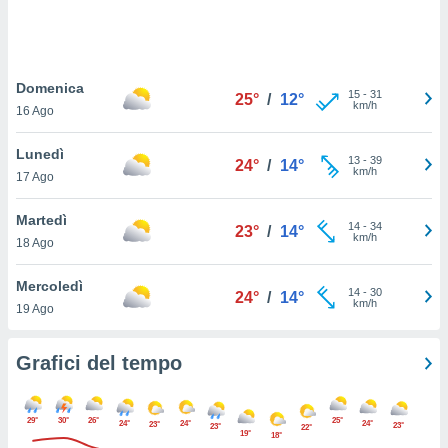
puoi
re ad
 al
ito web
Domenica
et. In
15
-
31
25°
/
12°
km/h
aso ti
16 Ago
mo che
installati
Lunedì
13
-
39
24°
/
14°
okie
km/h
17 Ago
i per
 la
Martedì
one nel
14
-
34
23°
/
14°
km/h
 non
18 Ago
utilizzati
er
Mercoledì
14
-
30
24°
/
14°
e il
km/h
19 Ago
amento o
rare
à o
Grafici del tempo
i
zzati,
 potrai
29°
30°
26°
25°
24°
24°
24°
23°
23°
23°
22°
are
19°
18°