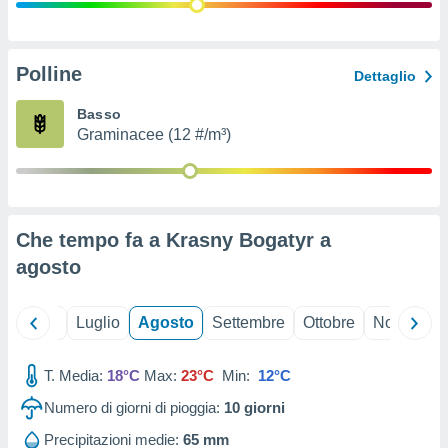
ioni
" o
tra
sui cookie
o sito
Polline
Dettaglio
Basso
nostri
Graminacee (12 #/m³)
mo il
te
ento dei
Che tempo fa a Krasny Bogatyr a
re
agosto
ioni su
vo e/o
i,
Giugno
Luglio
Agosto
Settembre
Ottobre
Novembre
 dati
er la
 della
T. Media:
18°C
Max:
23°C
Min:
12°C
à, creare
r la
Numero di giorni di pioggia:
10
giorni
à
izzata,
Precipitazioni medie:
65 mm