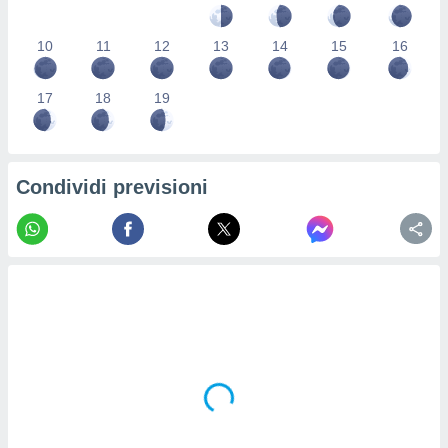
re e
e i
10
11
12
13
14
15
16
tilizzare
ati per la
e dei
17
18
19
.
izzazione
Condividi previsioni
azione
o la
e del
vo,
à e
i
zzati,
one delle
ni dei
 e degli
 ricerche
ico,
di