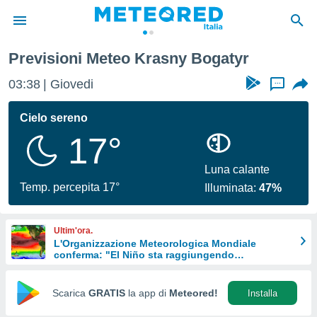
Previsioni Meteo Krasny Bogatyr
tiva
rivacy
03:38
Giovedi
...
ti di
net
Cielo sereno
net)
17°
i
 da
nisti per
Luna calante
 che le
Temp. percepita 17°
Illuminata:
47%
ioni
iano di
È
Ultim'ora.
L'Organizzazione Meteorologica Mondiale
 a
conferma: "El Niño sta raggiungendo
ito Web
un'intensità mai vista da diversi anni"
do le
opzioni:
Scarica
GRATIS
la app di
Meteored!
Installa
 i