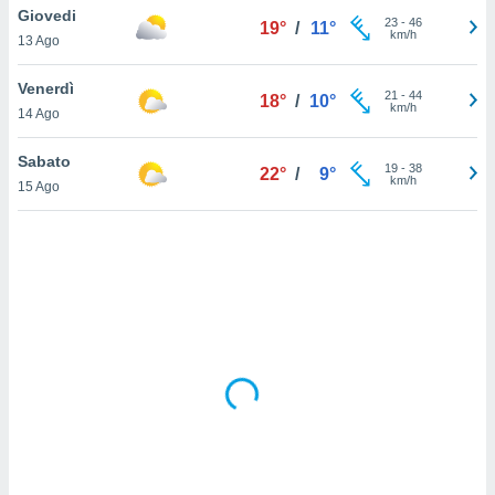
Giovedi
23
-
46
19°
/
11°
km/h
sui cookie
13 Ago
e il tuo
 in
Venerdì
21
-
44
18°
/
10°
km/h
14 Ago
o
 il
Sabato
19
-
38
22°
/
9°
km/h
azioni
15 Ago
kie
re
le a piè
 del
to web.
ATIVA,
e
gie
i cookie
ccetti
zione dei