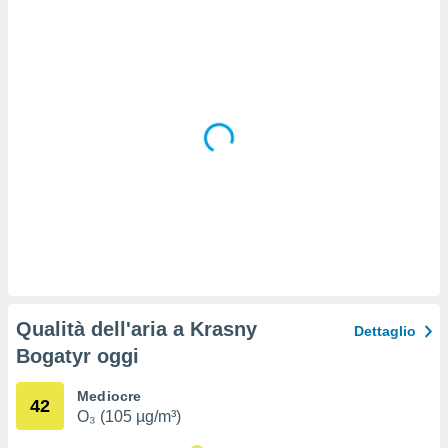
 e
ati
 quali la
a su
ito web,
IP e
tori di
Alcuni
ro
 tuoi dati
 sulla
un
e
, al quale
rti. Per
puoi
Qualità dell'aria a Krasny
il tuo
Dettaglio
o o
Bogatyr oggi
l
nto dei
Mediocre
ualsiasi
42
O₃ (105 µg/m³)
 facendo