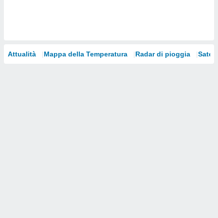
i nostri
artner
Attualità
Mappa della Temperatura
Radar di pioggia
Satelli