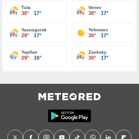
Tula
Venev
30°
17°
30°
17°
Yasnogorsk
Yefremov
29°
17°
30°
17°
Yepifan
Zaoksky
29°
16°
30°
17°