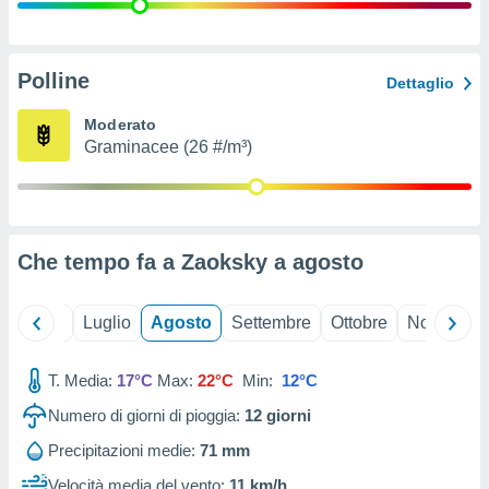
ioni
" o
tra
sui cookie
o sito
Polline
Dettaglio
Moderato
nostri
Graminacee (26 #/m³)
mo il
te
ento dei
Che tempo fa a Zaoksky a
agosto
re
ioni su
vo e/o
Giugno
Luglio
Agosto
Settembre
Ottobre
Novembre
i,
 dati
er la
T. Media:
17°C
Max:
22°C
Min:
12°C
 della
Numero di giorni di pioggia:
12
giorni
à, creare
r la
Precipitazioni medie:
71 mm
à
izzata,
Velocità media del vento:
11 km/h