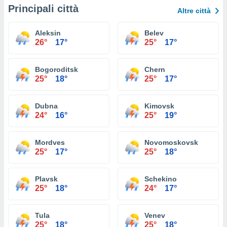
Principali città
Altre città
Aleksin
Belev
26°
17°
25°
17°
Bogoroditsk
Chern
25°
18°
25°
17°
Dubna
Kimovsk
24°
16°
25°
19°
Mordves
Novomoskovsk
25°
17°
25°
18°
Plavsk
Schekino
25°
18°
24°
17°
Tula
Venev
25°
18°
25°
18°