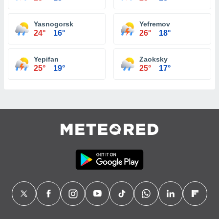
Yasnogorsk
Yefremov
24°
16°
26°
18°
Yepifan
Zaoksky
25°
19°
25°
17°