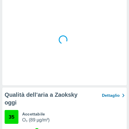
 e
ati
 quali la
a su
ito web,
IP e
tori di
Alcuni
ro
 tuoi dati
 sulla
un
e
, al quale
rti. Per
puoi
Qualità dell'aria a Zaoksky
il tuo
Dettaglio
o o
oggi
l
nto dei
Accettabile
ualsiasi
35
O₃ (89 µg/m³)
 facendo