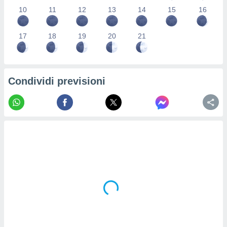
re e
10
11
12
13
14
15
16
e i
tilizzare
17
18
19
20
21
ati per la
e dei
.
Condividi previsioni
izzazione
azione
o la
e del
vo,
à e
i
zzati,
one delle
ni dei
 e degli
 ricerche
ico,
di