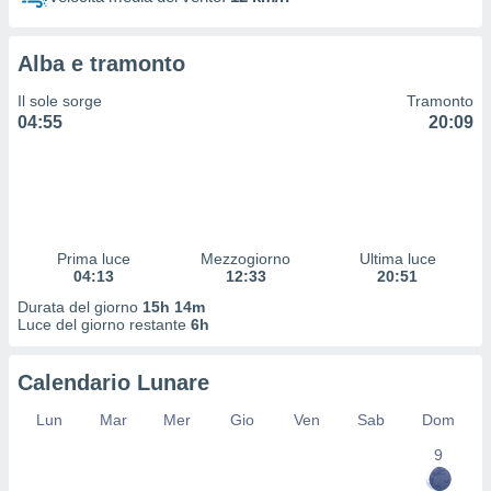
 profili
lezione
cità
Alba e tramonto
izzata,
fili per
Il sole sorge
Tramonto
04:55
20:09
izzazione
nuti,
 profili
lezione
uti
zzati,
Prima luce
Mezzogiorno
Ultima luce
 le
04:13
12:33
20:51
ni degli
 misurare
Durata del giorno
15h 14m
zioni dei
Luce del giorno restante
6h
,
ere il
Calendario Lunare
so
Lun
Mar
Mer
Gio
Ven
Sab
Dom
he o la
ione di
9
enienti
diverse,