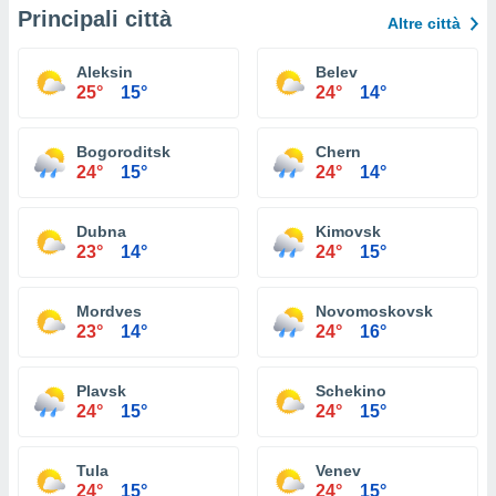
Principali città
Altre città
Aleksin
Belev
25°
15°
24°
14°
Bogoroditsk
Chern
24°
15°
24°
14°
Dubna
Kimovsk
23°
14°
24°
15°
Mordves
Novomoskovsk
23°
14°
24°
16°
Plavsk
Schekino
24°
15°
24°
15°
Tula
Venev
24°
15°
24°
15°