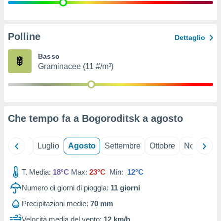
ioni
" o
tra
sui cookie
o sito
Polline
Dettaglio
Basso
nostri
Graminacee (11 #/m³)
mo il
te
ento dei
Che tempo fa a Bogoroditsk a
agosto
re
ioni su
vo e/o
Giugno
Luglio
Agosto
Settembre
Ottobre
Novembre
i,
 dati
er la
T. Media:
18°C
Max:
23°C
Min:
12°C
 della
Numero di giorni di pioggia:
11
giorni
à, creare
r la
Precipitazioni medie:
70 mm
à
izzata,
Velocità media del vento:
12 km/h