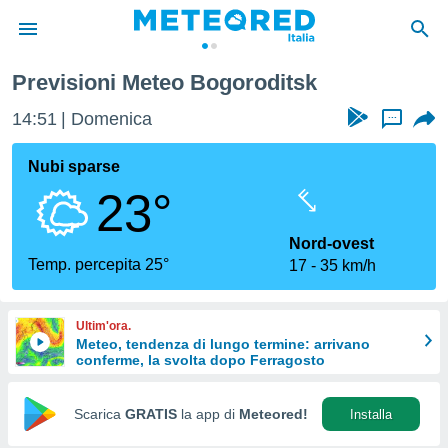
Previsioni Meteo Bogoroditsk
tiva
rivacy
14:51
Domenica
...
ti di
net
Nubi sparse
net)
23°
i
 da
nisti per
Nord-ovest
 che le
Temp. percepita 25°
17
35 km/h
ioni
iano di
È
Ultim'ora.
Meteo, tendenza di lungo termine: arrivano
 a
conferme, la svolta dopo Ferragosto
ito Web
do le
opzioni:
Scarica
GRATIS
la app di
Meteored!
Installa
 i