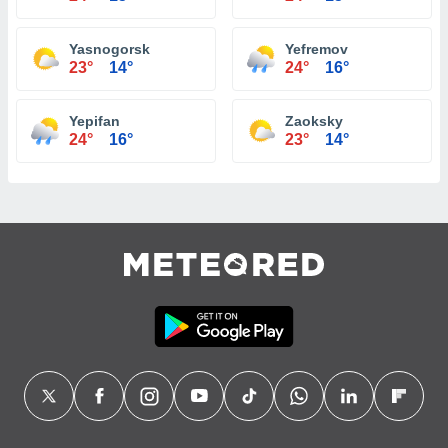
Yasnogorsk
Yefremov
23°
14°
24°
16°
Yepifan
Zaoksky
24°
16°
23°
14°