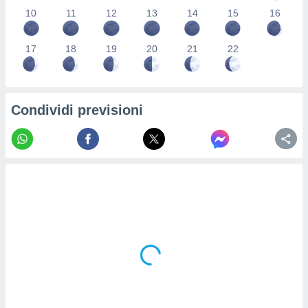
re e
10
11
12
13
14
15
16
e i
tilizzare
17
18
19
20
21
22
ati per la
e dei
.
Condividi previsioni
izzazione
azione
o la
e del
vo,
à e
i
zzati,
one delle
ni dei
 e degli
 ricerche
ico,
di