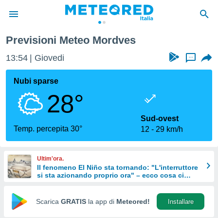
Previsioni Meteo Mordves
tiva
rivacy
13:54
Giovedi
...
ti di
net
Nubi sparse
net)
28°
i
 da
nisti per
Sud-ovest
 che le
Temp. percepita 30°
12
29 km/h
ioni
iano di
È
Ultim'ora.
Il fenomeno El Niño sta tornando: "L'interruttore
 a
si sta azionando proprio ora" – ecco cosa ci
ito Web
aspetta in inverno
do le
opzioni:
Scarica
GRATIS
la app di
Meteored!
Installare
 i