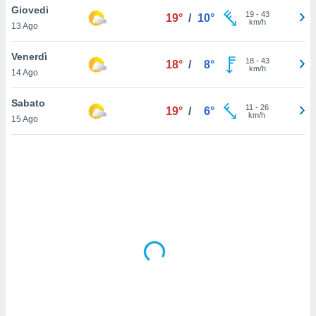
Giovedi
19
-
43
19°
/
10°
km/h
sui cookie
13 Ago
e il tuo
 in
Venerdì
18
-
43
18°
/
8°
km/h
14 Ago
o
 il
Sabato
11
-
26
19°
/
6°
km/h
azioni
15 Ago
kie
re
le a piè
 del
to web.
ATIVA,
e
gie
i cookie
ccetti
zione dei