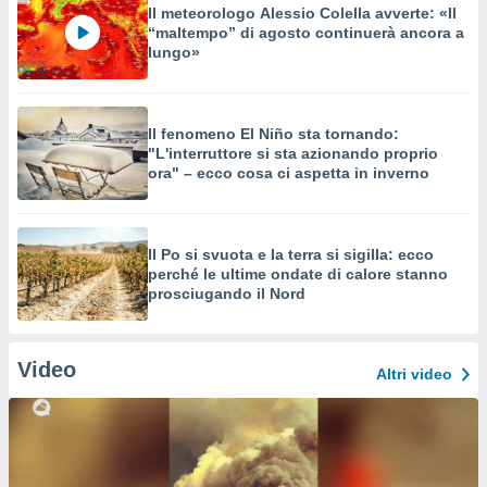
Il meteorologo Alessio Colella avverte: «Il
“maltempo” di agosto continuerà ancora a
lungo»
Il fenomeno El Niño sta tornando:
"L'interruttore si sta azionando proprio
ora" – ecco cosa ci aspetta in inverno
Il Po si svuota e la terra si sigilla: ecco
perché le ultime ondate di calore stanno
prosciugando il Nord
Video
Altri video