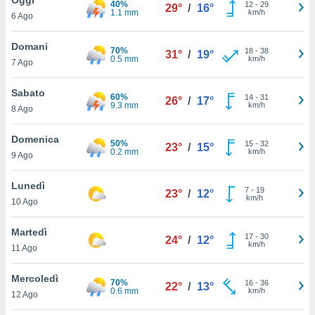
40%
a", è
12
-
29
29°
/
16°
1.1 mm
km/h
6 Ago
al sito
ettando
Domani
70%
18
-
38
31°
/
19°
zione di
0.5 mm
km/h
7 Ago
okie,
dei nostri
Sabato
60%
14
-
31
che ci
26°
/
17°
9.3 mm
km/h
8 Ago
no di
 e
e il
Domenica
50%
15
-
32
23°
/
15°
amento
0.2 mm
km/h
9 Ago
 Web,
i
Lunedì
7
-
19
re un
23°
/
12°
km/h
10 Ago
pecifico
arti la
Martedì
à o
17
-
30
24°
/
12°
km/h
i
11 Ago
zzati
 di esso.
Mercoledì
70%
16
-
36
sultare
22°
/
13°
0.6 mm
km/h
12 Ago
oni nella