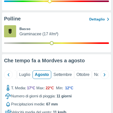
ioni
" o
tra
sui cookie
o sito
Polline
Dettaglio
Basso
nostri
Graminacee (17 #/m³)
mo il
te
ento dei
Che tempo fa a Mordves a
agosto
re
ioni su
vo e/o
Giugno
Luglio
Agosto
Settembre
Ottobre
Novembre
i,
 dati
er la
T. Media:
17°C
Max:
22°C
Min:
12°C
 della
Numero di giorni di pioggia:
11
giorni
à, creare
r la
Precipitazioni medie:
67 mm
à
izzata,
Velocità media del vento:
11 km/h