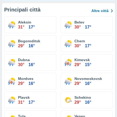
Principali città
Altre città
Aleksin
Belev
31°
17°
30°
17°
Bogoroditsk
Chern
29°
16°
30°
17°
Dubna
Kimovsk
30°
16°
29°
15°
Mordves
Novomoskovsk
29°
16°
29°
16°
Plavsk
Schekino
31°
17°
29°
16°
Tula
Venev