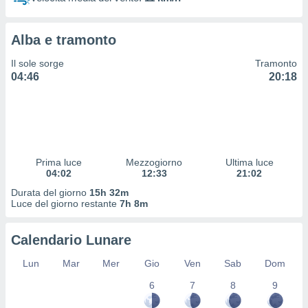
 profili
lezione
cità
Alba e tramonto
izzata,
fili per
Il sole sorge
Tramonto
04:46
20:18
izzazione
nuti,
 profili
lezione
uti
zzati,
Prima luce
Mezzogiorno
Ultima luce
 le
04:02
12:33
21:02
ni degli
 misurare
Durata del giorno
15h 32m
zioni dei
Luce del giorno restante
7h 8m
,
ere il
Calendario Lunare
so
Lun
Mar
Mer
Gio
Ven
Sab
Dom
he o la
ione di
6
7
8
9
enienti
diverse,