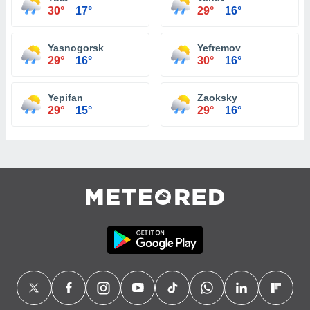
30°
17°
29°
16°
Yasnogorsk
Yefremov
29°
16°
30°
16°
Yepifan
Zaoksky
29°
15°
29°
16°